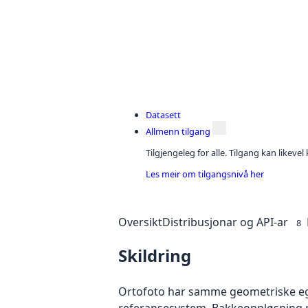
Datasett
Allmenn tilgang
Tilgjengeleg for alle. Tilgang kan likeve
Les meir om tilgangsnivå her
Oversikt
Distribusjonar og API-ar
8
Skildring
Ortofoto har samme geometriske egen
referansesystem. Bakkeoppløsning på