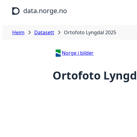
Hopp til hovudinnhald
data.norge.no
Heim
Datasett
Ortofoto Lyngdal 2025
Norge i bilder
Ortofoto Lyngd