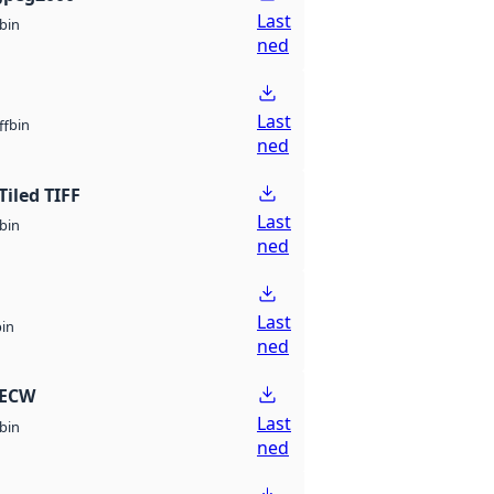
Last
bin
ned
Last
bin
ff
ned
Tiled TIFF
Last
bin
ned
Last
bin
ned
 ECW
Last
bin
ned