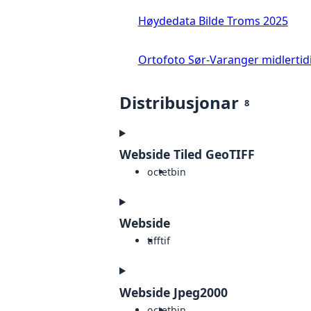
Høydedata Bilde Troms 2025
Ortofoto Sør-Varanger midlertid
Distribusjonar
8
Webside Tiled GeoTIFF
octet
bin
Webside
tiff
tif
Webside Jpeg2000
octet
bin