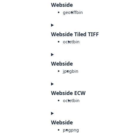
Webside
geotiff
bin
Webside Tiled TIFF
octet
bin
Webside
jpeg
bin
Webside ECW
octet
bin
Webside
png
png