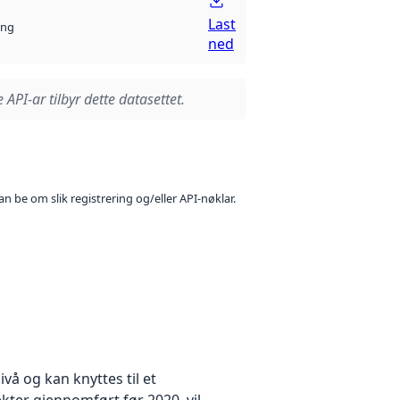
Last
ng
ned
 API-ar tilbyr dette datasettet.
n be om slik registrering og/eller API-nøklar.
å og kan knyttes til et
kter gjennomført før 2020, vil