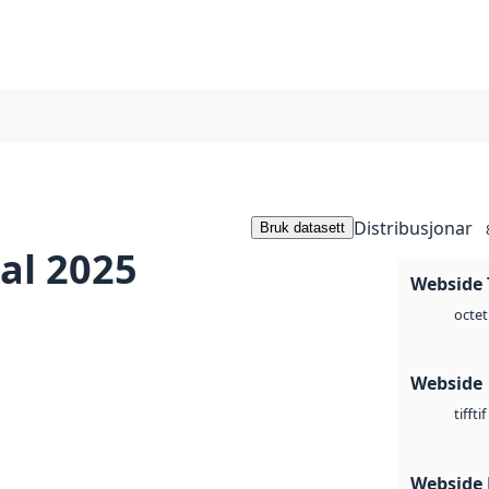
Distribusjonar
Bruk datasett
al 2025
Webside 
octet
Webside
tif
tiff
Webside 