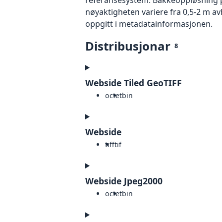
nøyaktigheten variere fra 0,5-2 m a
oppgitt i metadatainformasjonen.
Distribusjonar
8
Webside Tiled GeoTIFF
octet
bin
Webside
tiff
tif
Webside Jpeg2000
octet
bin