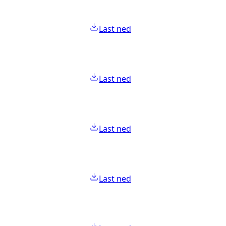
Last ned
Last ned
Last ned
Last ned