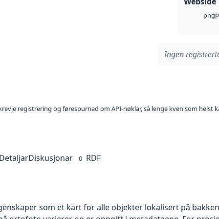
Webside
p
png
Ingen registrerte
l krevje registrering og førespurnad om API-nøklar, så lenge kven som helst ka
Detaljar
Diskusjonar
RDF
0
skaper som et kart for alle objekter lokalisert på bakkeniv
 ortofoto varierer og er oppgitt i metadataene. For prosje