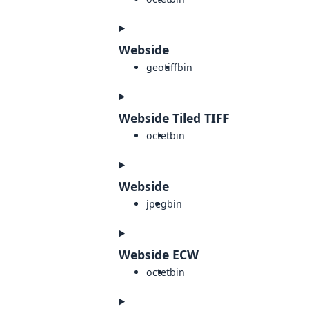
Webside
geotiff
bin
Webside Tiled TIFF
octet
bin
Webside
jpeg
bin
Webside ECW
octet
bin