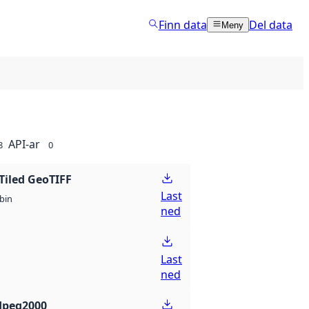
Finn data
Del data
Meny
API-ar
8
0
Tiled GeoTIFF
Last
bin
ned
Last
ned
Jpeg2000