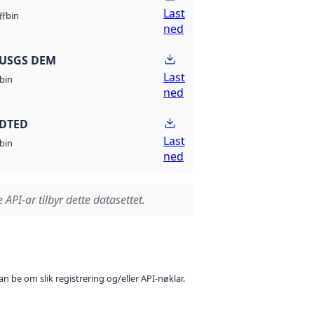
Last
bin
ff
ned
 USGS DEM
Last
bin
ned
 DTED
Last
bin
ned
 API-ar tilbyr dette datasettet.
n be om slik registrering og/eller API-nøklar.