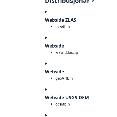
Distribusjonar
5
Webside ZLAS
octet
bin
Webside
laz
vnd.laszip
Webside
geotiff
bin
Webside USGS DEM
octet
bin