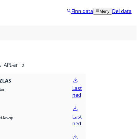
Finn data
Del data
Meny
API-ar
5
0
ZLAS
Last
bin
ned
Last
d.laszip
ned