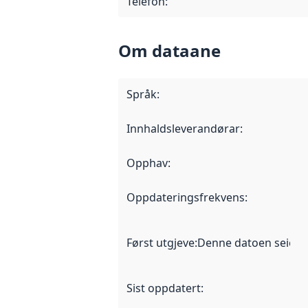
Telefon
:
Om dataane
Språk
:
Innhaldsleverandørar
:
Opphav
:
Oppdateringsfrekvens
:
Først utgjeve
:
Denne datoen seier nå
Sist oppdatert
: