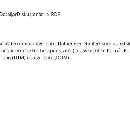
Detaljar
Diskusjonar
RDF
0
se av terreng og overflate. Dataene er etablert som punktsk
har varierende tetthet (punkt/m2 ) tilpasset ulike formål. F
rreng (DTM) og overflate (DOM).