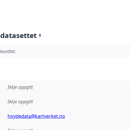
 datasettet
0
tasettet.
Ikkje oppgitt
Ikkje oppgitt
hoydedata@kartverket.no