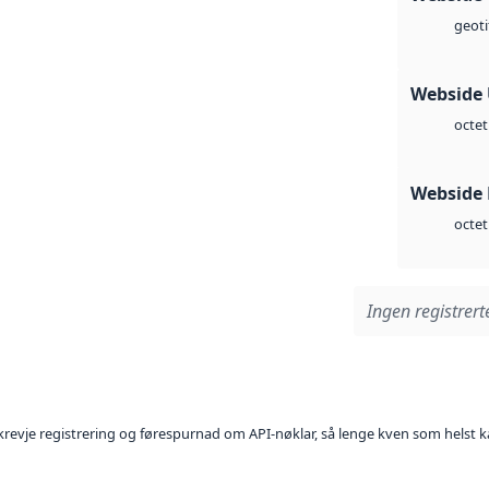
geoti
Webside
octet
Webside
octet
Ingen registrerte
l krevje registrering og førespurnad om API-nøklar, så lenge kven som helst ka