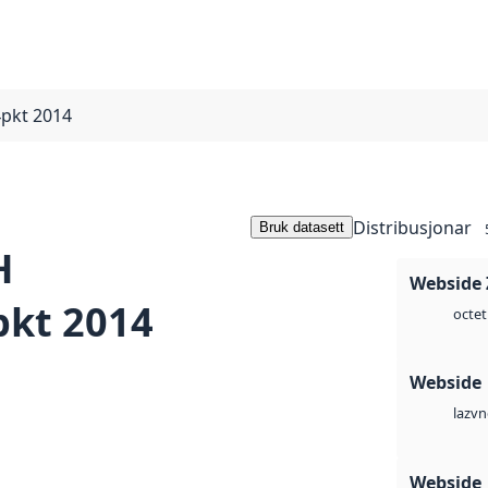
pkt 2014
Distribusjonar
Bruk datasett
H
Webside 
pkt 2014
octet
Webside
vn
laz
Webside