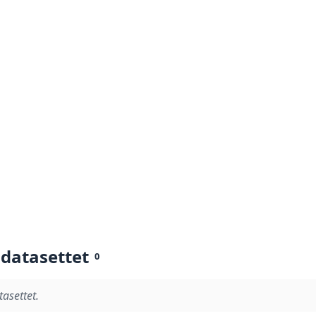
 datasettet
0
tasettet.