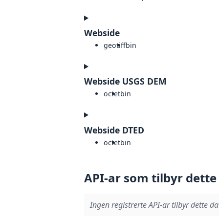
Webside
geotiff
bin
Webside USGS DEM
octet
bin
Webside DTED
octet
bin
API-ar som tilbyr dette
Ingen registrerte API-ar tilbyr dette da