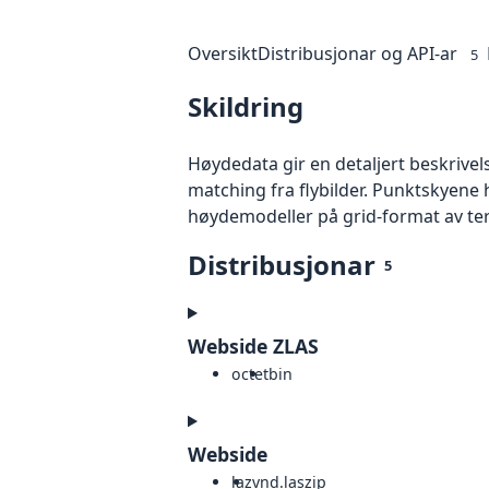
Oversikt
Distribusjonar og API-ar
5
Skildring
Høydedata gir en detaljert beskrivel
matching fra flybilder. Punktskyene 
høydemodeller på grid-format av te
Distribusjonar
5
Webside ZLAS
octet
bin
Webside
laz
vnd.laszip