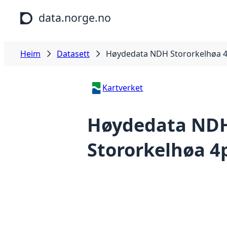
Hopp til hovudinnhald
data.norge.no
Heim
Datasett
Høydedata NDH Stororkelhøa 4
Kartverket
Høydedata ND
Stororkelhøa 4