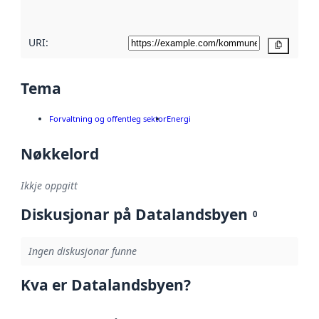
her
URI:
Kopier
Tema
Forvaltning og offentleg sektor
Energi
Nøkkelord
Ikkje oppgitt
Diskusjonar på Datalandsbyen
0
Ingen diskusjonar funne
Kva er Datalandsbyen?