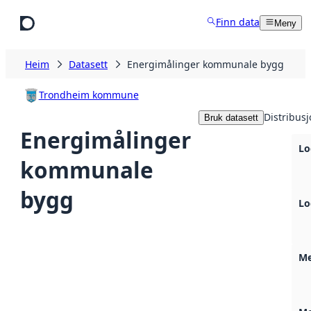
Hopp til hovudinnhald
Finn data
Meny
Heim
Datasett
Energimålinger kommunale bygg
Trondheim kommune
Distribus
Bruk datasett
Energimålinger
Lo
kommunale
bygg
Lo
Me