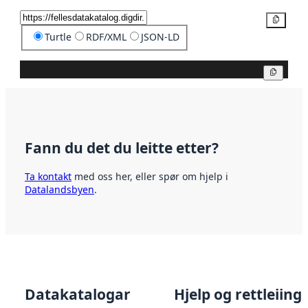
Kopier
Turtle
RDF/XML
JSON-LD
Kopier
Fann du det du leitte etter?
Ta kontakt
med oss her, eller spør om hjelp i
Datalandsbyen
.
Datakatalogar
Hjelp og rettleiing