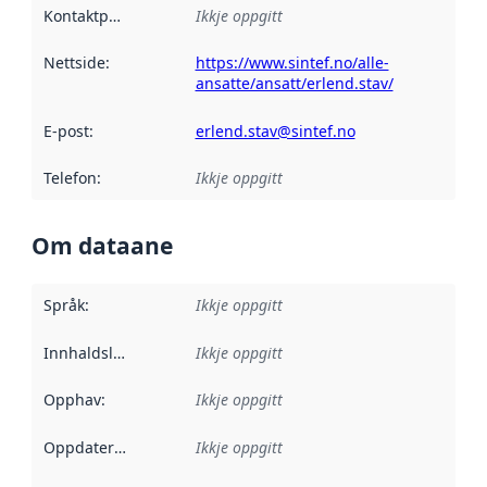
Kontaktpunkt
:
Ikkje oppgitt
Nettside
:
https://www.sintef.no/alle-
ansatte/ansatt/erlend.stav/
E-post
:
erlend.stav@sintef.no
Telefon
:
Ikkje oppgitt
Om dataane
Språk
:
Ikkje oppgitt
Innhaldsleverandørar
Ikkje oppgitt
:
Opphav
:
Ikkje oppgitt
Oppdateringsfrekvens
Ikkje oppgitt
: