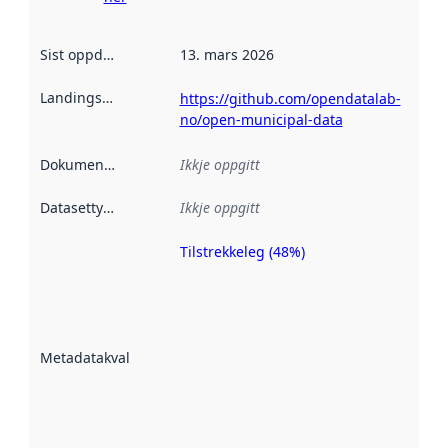
Sist oppdatert
:
13. mars 2026
Landingsside
:
https://github.com/opendatalab-
no/open-municipal-data
Dokumentasjon
:
Ikkje oppgitt
Datasettype
:
Ikkje oppgitt
Tilstrekkeleg (48%)
Metadatakvalitet
er ein indikator
på kor godt
datasettene er
beskrive ved
Metadatakvalitet
:
hjelp av
metadata.
Les meir om
metadatakvalitet