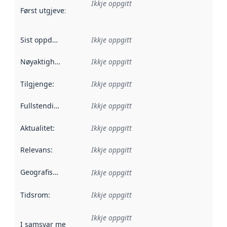
Ikkje oppgitt
Først utgjeve
:
Denne datoen seier når dataa i dette datasettet 
Sist oppdatert
:
Ikkje oppgitt
Nøyaktigheit
:
Ikkje oppgitt
Tilgjenge
:
Ikkje oppgitt
Fullstendigheit
:
Ikkje oppgitt
Aktualitet
:
Ikkje oppgitt
Relevans
:
Ikkje oppgitt
Geografisk område
:
Ikkje oppgitt
Tidsrom
:
Ikkje oppgitt
Ikkje oppgitt
I samsvar med
:
Referanse til ei implementeringsregel eller an