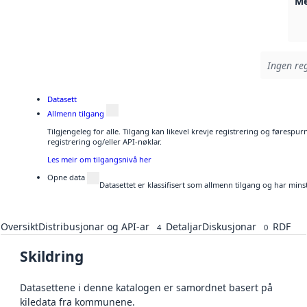
Me
Ingen reg
Datasett
Allmenn tilgang
Tilgjengeleg for alle. Tilgang kan likevel krevje registrering og førespu
registrering og/eller API-nøklar.
Les meir om tilgangsnivå her
Opne data
Datasettet er klassifisert som allmenn tilgang og har mins
Oversikt
Distribusjonar og API-ar
Detaljar
Diskusjonar
RDF
4
0
Skildring
Datasettene i denne katalogen er samordnet basert på
kiledata fra kommunene.