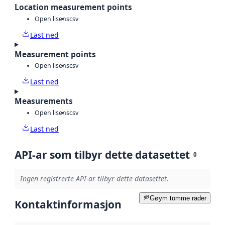
Location measurement points
Open lisens
csv
Last ned
Measurement points
Open lisens
csv
Last ned
Measurements
Open lisens
csv
Last ned
API-ar som tilbyr dette datasettet
0
Ingen registrerte API-ar tilbyr dette datasettet.
Gøym tomme rader
Kontaktinformasjon