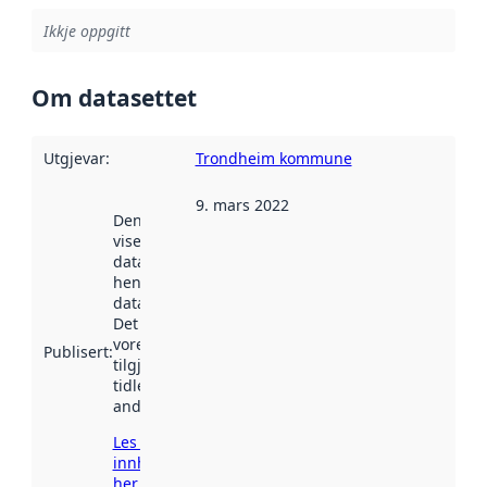
Ikkje oppgitt
Om datasettet
Utgjevar
:
Trondheim kommune
9. mars 2022
Denne datoen
viser når
datasettet vart
henta inn av
data.norge.no.
Det kan ha
vore
Publisert
:
tilgjengeleg
tidlegare
andre stader.
Les meir om
innhenting
her