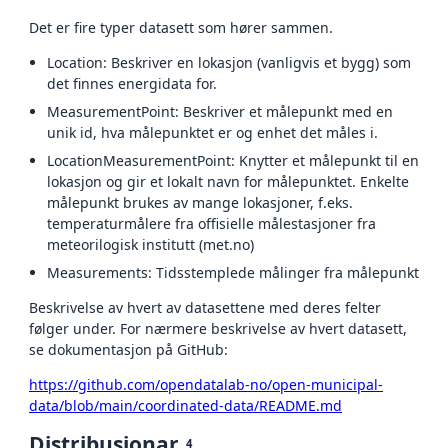
Det er fire typer datasett som hører sammen.
Location: Beskriver en lokasjon (vanligvis et bygg) som
det finnes energidata for.
MeasurementPoint: Beskriver et målepunkt med en
unik id, hva målepunktet er og enhet det måles i.
LocationMeasurementPoint: Knytter et målepunkt til en
lokasjon og gir et lokalt navn for målepunktet. Enkelte
målepunkt brukes av mange lokasjoner, f.eks.
temperaturmålere fra offisielle målestasjoner fra
meteorilogisk institutt (met.no)
Measurements: Tidsstemplede målinger fra målepunkt
Beskrivelse av hvert av datasettene med deres felter
følger under. For nærmere beskrivelse av hvert datasett,
se dokumentasjon på GitHub:
https://github.com/opendatalab-no/open-municipal-
data/blob/main/coordinated-data/README.md
Distribusjonar
4