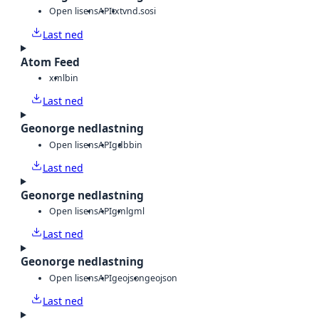
Open lisens
API
txt
vnd.sosi
Last ned
Atom Feed
xml
bin
Last ned
Geonorge nedlastning
Open lisens
API
gdb
bin
Last ned
Geonorge nedlastning
Open lisens
API
gml
gml
Last ned
Geonorge nedlastning
Open lisens
API
geojson
geojson
Last ned