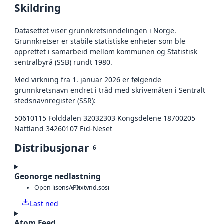
Skildring
Datasettet viser grunnkretsinndelingen i Norge.
Grunnkretser er stabile statistiske enheter som ble
opprettet i samarbeid mellom kommunen og Statistisk
sentralbyrå (SSB) rundt 1980.
Med virkning fra 1. januar 2026 er følgende
grunnkretsnavn endret i tråd med skrivemåten i Sentralt
stedsnavnregister (SSR):
50610115 Folddalen 32032303 Kongsdelene 18700205
Nattland 34260107 Eid-Neset
Distribusjonar
6
Geonorge nedlastning
Open lisens
API
txt
vnd.sosi
Last ned
Atom Feed