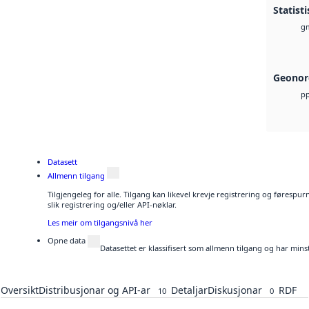
Statist
g
Geonor
pp
Datasett
Allmenn tilgang
Tilgjengeleg for alle. Tilgang kan likevel krevje registrering og føresp
slik registrering og/eller API-nøklar.
Les meir om tilgangsnivå her
Opne data
Datasettet er klassifisert som allmenn tilgang og har mins
Oversikt
Distribusjonar og API-ar
Detaljar
Diskusjonar
RDF
10
0