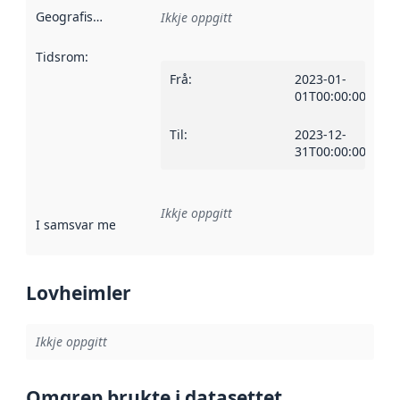
Geografisk område
:
Ikkje oppgitt
Tidsrom
:
Frå
:
2023-01-
01T00:00:00Z
Til
:
2023-12-
31T00:00:00Z
Ikkje oppgitt
I samsvar med
:
Referanse til ei implementeringsregel eller an
Lovheimler
Ikkje oppgitt
Omgrep brukte i datasettet