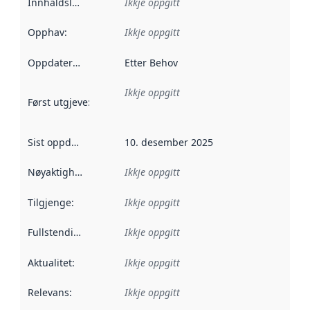
Innhaldsleverandørar
Ikkje oppgitt
:
Opphav
:
Ikkje oppgitt
Oppdateringsfrekvens
Etter Behov
:
Ikkje oppgitt
Først utgjeve
:
Denne datoen seier når dataa i dette datasettet 
Sist oppdatert
:
10. desember 2025
Nøyaktigheit
:
Ikkje oppgitt
Tilgjenge
:
Ikkje oppgitt
Fullstendigheit
:
Ikkje oppgitt
Aktualitet
:
Ikkje oppgitt
Relevans
:
Ikkje oppgitt