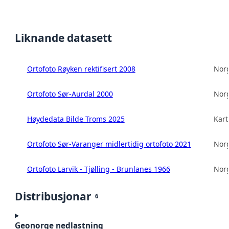
Liknande datasett
Ortofoto Røyken rektifisert 2008
Norg
Ortofoto Sør-Aurdal 2000
Norg
Høydedata Bilde Troms 2025
Kart
Ortofoto Sør-Varanger midlertidig ortofoto 2021
Norg
Ortofoto Larvik - Tjølling - Brunlanes 1966
Norg
Distribusjonar
6
Geonorge nedlastning