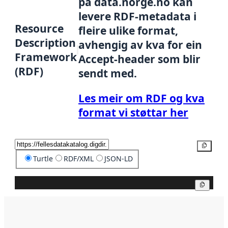
på data.norge.no kan
levere RDF-metadata i
Resource
fleire ulike format,
Description
avhengig av kva for ein
Framework
Accept-header som blir
(RDF)
sendt med.
Les meir om RDF og kva
format vi støttar her
Kopier
Turtle
RDF/XML
JSON-LD
Kopier