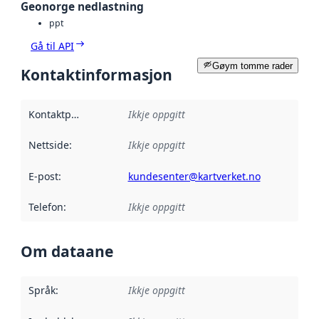
Geonorge nedlastning
ppt
Gå til API
Gøym tomme rader
Kontaktinformasjon
Kontaktpunkt
:
Ikkje oppgitt
Nettside
:
Ikkje oppgitt
E-post
:
kundesenter@kartverket.no
Telefon
:
Ikkje oppgitt
Om dataane
Språk
:
Ikkje oppgitt