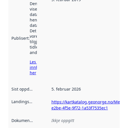
Denne datoen
viser når
datasettet vart
henta inn av
data.norge.no.
Det kan ha
vore
Publisert
:
tilgjengeleg
tidlegare
andre stader.
Les meir om
innhenting
her
Sist oppdatert
:
5. februar 2026
Landingsside
:
https://kartkatalog.geonorge.no/Metad
e2be-4f5e-9f72-1a53f7535ec1
Dokumentasjon
:
Ikkje oppgitt