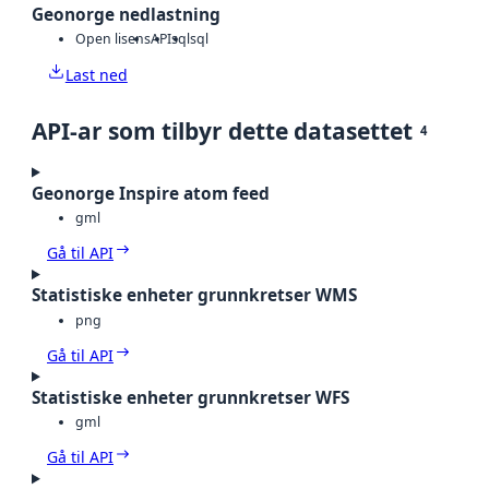
Geonorge nedlastning
Open lisens
API
sql
sql
Last ned
API-ar som tilbyr dette datasettet
4
Geonorge Inspire atom feed
gml
Gå til API
Statistiske enheter grunnkretser WMS
png
Gå til API
Statistiske enheter grunnkretser WFS
gml
Gå til API