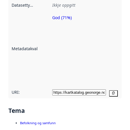
Datasettype
:
Ikkje oppgitt
God (71%)
Metadatakvalitet
er ein indikator
på kor godt
datasettene er
beskrive ved
Metadatakvalitet
:
hjelp av
metadata.
Les meir om
metadatakvalitet
her
URI:
Kopier
Tema
Befolkning og samfunn