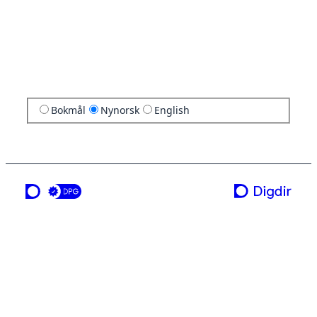
Bokmål
Nynorsk
English
ei teneste frå