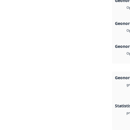
Geonor
Op
Geonor
Op
Geonor
Op
Geonor
g
Statist
p