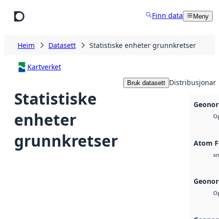
Hopp til hovudinnhald
Finn data
Meny
Heim
Datasett
Statistiske enheter grunnkretser
Kartverket
Distribusjonar
Bruk datasett
Statistiske
Geonor
enheter
Op
grunnkretser
Atom F
x
Geonor
Op