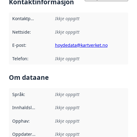
Kontaktinformasjon
Kontaktpunkt
:
Ikkje oppgitt
Nettside
:
Ikkje oppgitt
E-post
:
hoydedata@kartverket.no
Telefon
:
Ikkje oppgitt
Om dataane
Språk
:
Ikkje oppgitt
Innhaldsleverandørar
Ikkje oppgitt
:
Opphav
:
Ikkje oppgitt
Oppdateringsfrekvens
Ikkje oppgitt
: