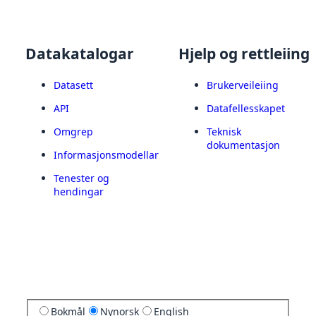
Datakatalogar
Hjelp og rettleiing
Datasett
Brukerveileiing
API
Datafellesskapet
Omgrep
Teknisk
dokumentasjon
Informasjonsmodellar
Tenester og
hendingar
Bokmål
Nynorsk
English