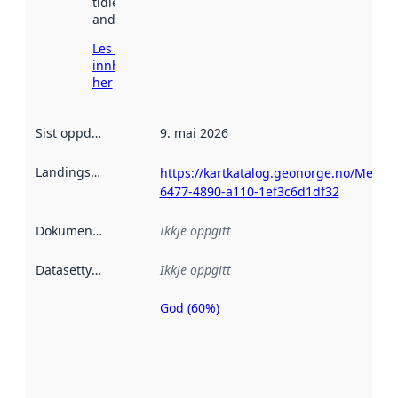
tidlegare
andre stader.
Les meir om
innhenting
her
Sist oppdatert
:
9. mai 2026
Landingsside
:
https://kartkatalog.geonorge.no/Metad
6477-4890-a110-1ef3c6d1df32
Dokumentasjon
:
Ikkje oppgitt
Datasettype
:
Ikkje oppgitt
God (60%)
Metadatakvalitet
er ein indikator
på kor godt
datasettene er
beskrive ved