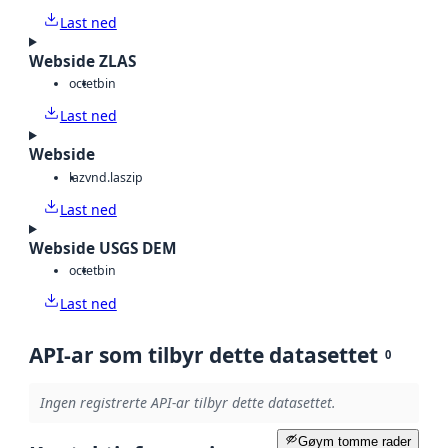
Last ned
Webside ZLAS
octet
bin
Last ned
Webside
laz
vnd.laszip
Last ned
Webside USGS DEM
octet
bin
Last ned
API-ar som tilbyr dette datasettet
0
Ingen registrerte API-ar tilbyr dette datasettet.
Gøym tomme rader