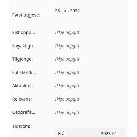
28. juli 2022
Først utgjeve
:
Denne datoen seier når dataa i dette datasettet 
Sist oppdatert
:
Ikkje oppgitt
Nøyaktigheit
:
Ikkje oppgitt
Tilgjenge
:
Ikkje oppgitt
Fullstendigheit
:
Ikkje oppgitt
Aktualitet
:
Ikkje oppgitt
Relevans
:
Ikkje oppgitt
Geografisk område
:
Ikkje oppgitt
Tidsrom
:
Frå
:
2023-01-