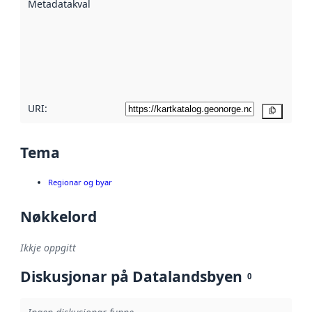
Metadatakvalitet
:
hjelp av
metadata.
Les meir om
metadatakvalitet
her
URI:
Kopier
Tema
Regionar og byar
Nøkkelord
Ikkje oppgitt
Diskusjonar på Datalandsbyen
0