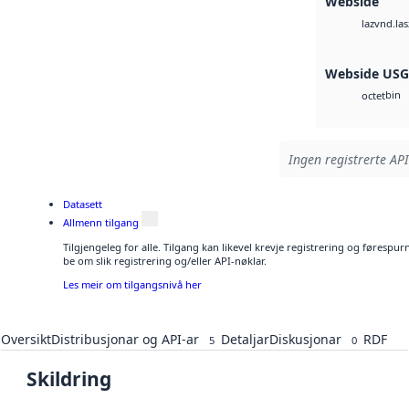
Webside
vnd.las
laz
Webside US
bin
octet
Ingen registrerte API
Datasett
Allmenn tilgang
Tilgjengeleg for alle. Tilgang kan likevel krevje registrering og førespu
be om slik registrering og/eller API-nøklar.
Les meir om tilgangsnivå her
Oversikt
Distribusjonar og API-ar
Detaljar
Diskusjonar
RDF
5
0
Skildring