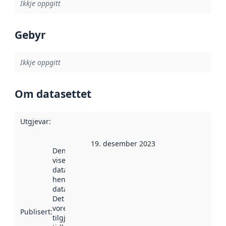
Ikkje oppgitt
Gebyr
Ikkje oppgitt
Om datasettet
Utgjevar
:
19. desember 2023
Denne datoen
viser når
datasettet vart
henta inn av
data.norge.no.
Det kan ha
vore
Publisert
:
tilgjengeleg