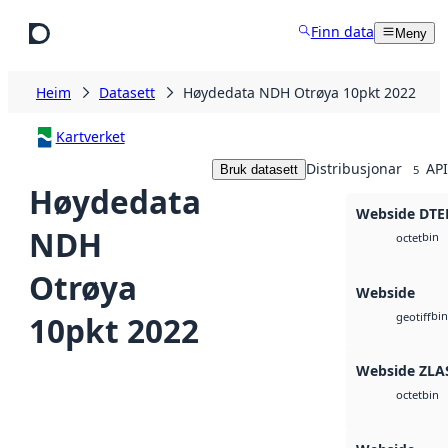
Hopp til hovudinnhald
Finn data
Meny
Heim
Datasett
Høydedata NDH Otrøya 10pkt 2022
Kartverket
Distribusjonar
API
Bruk datasett
5
Høydedata
Webside DTE
NDH
bin
octet
Otrøya
Webside
bin
10pkt 2022
geotiff
Webside ZLA
bin
octet