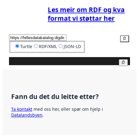
Les meir om RDF og kva
format vi støttar her
Kopier
Turtle
RDF/XML
JSON-LD
Kopier
Fann du det du leitte etter?
Ta kontakt
med oss her, eller spør om hjelp i
Datalandsbyen
.