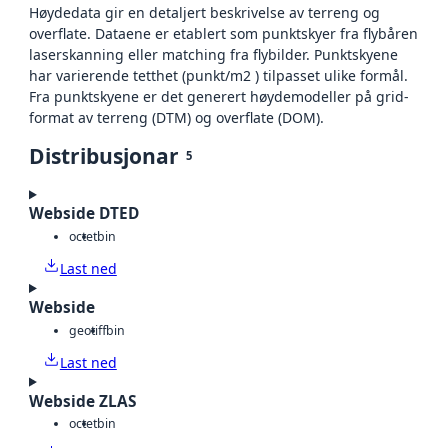
Høydedata gir en detaljert beskrivelse av terreng og
overflate. Dataene er etablert som punktskyer fra flybåren
laserskanning eller matching fra flybilder. Punktskyene
har varierende tetthet (punkt/m2 ) tilpasset ulike formål.
Fra punktskyene er det generert høydemodeller på grid-
format av terreng (DTM) og overflate (DOM).
Distribusjonar
5
Webside DTED
octet
bin
Last ned
Webside
geotiff
bin
Last ned
Webside ZLAS
octet
bin