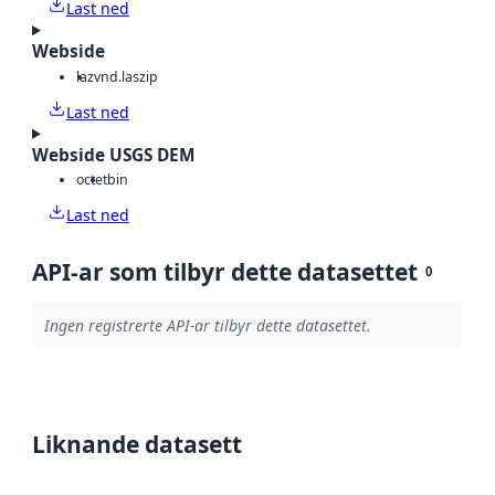
Last ned
Webside
laz
vnd.laszip
Last ned
Webside USGS DEM
octet
bin
Last ned
API-ar som tilbyr dette datasettet
0
Ingen registrerte API-ar tilbyr dette datasettet.
Liknande datasett