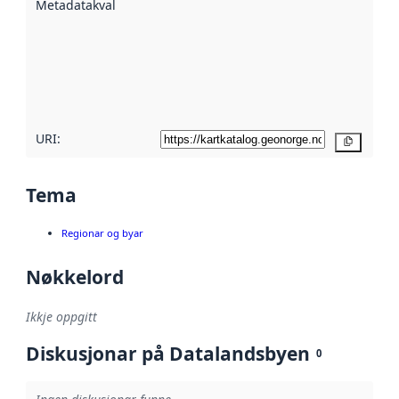
Metadatakvalitet
:
hjelp av
metadata.
Les meir om
metadatakvalitet
her
URI:
Kopier
Tema
Regionar og byar
Nøkkelord
Ikkje oppgitt
Diskusjonar på Datalandsbyen
0