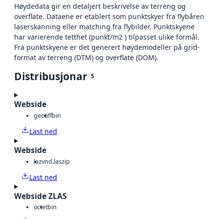
Høydedata gir en detaljert beskrivelse av terreng og
overflate. Dataene er etablert som punktskyer fra flybåren
laserskanning eller matching fra flybilder. Punktskyene
har varierende tetthet (punkt/m2 ) tilpasset ulike formål.
Fra punktskyene er det generert høydemodeller på grid-
format av terreng (DTM) og overflate (DOM).
Distribusjonar
5
Webside
geotiff
bin
Last ned
Webside
laz
vnd.laszip
Last ned
Webside ZLAS
octet
bin