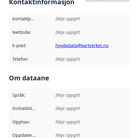
Kontaktinformasjon
Kontaktpunkt
:
Ikkje oppgitt
Nettside
:
Ikkje oppgitt
E-post
:
hoydedata@kartverket.no
Telefon
:
Ikkje oppgitt
Om dataane
Språk
:
Ikkje oppgitt
Innhaldsleverandørar
Ikkje oppgitt
:
Opphav
:
Ikkje oppgitt
Oppdateringsfrekvens
Ikkje oppgitt
: