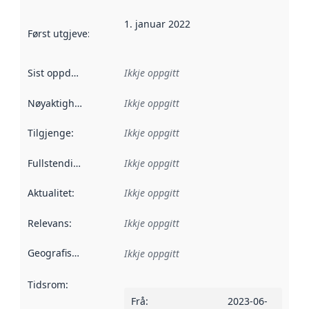
1. januar 2022
Først utgjeve
:
Denne datoen seier når dataa i dette datasettet 
Sist oppdatert
:
Ikkje oppgitt
Nøyaktigheit
:
Ikkje oppgitt
Tilgjenge
:
Ikkje oppgitt
Fullstendigheit
:
Ikkje oppgitt
Aktualitet
:
Ikkje oppgitt
Relevans
:
Ikkje oppgitt
Geografisk område
:
Ikkje oppgitt
Tidsrom
:
Frå
:
2023-06-