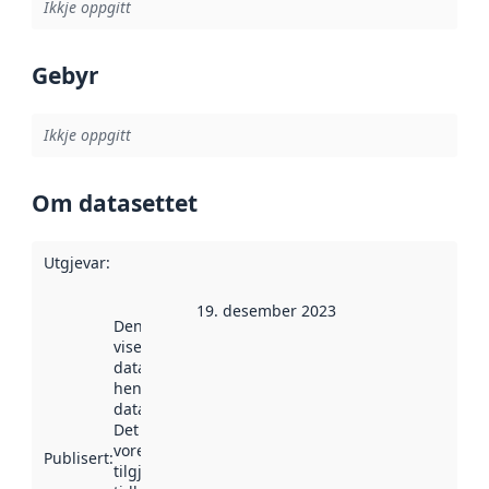
Ikkje oppgitt
Gebyr
Ikkje oppgitt
Om datasettet
Utgjevar
:
19. desember 2023
Denne datoen
viser når
datasettet vart
henta inn av
data.norge.no.
Det kan ha
vore
Publisert
:
tilgjengeleg