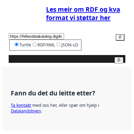
Les meir om RDF og kva
format vi støttar her
Kopier
Turtle
RDF/XML
JSON-LD
Kopier
Fann du det du leitte etter?
Ta kontakt
med oss her, eller spør om hjelp i
Datalandsbyen
.