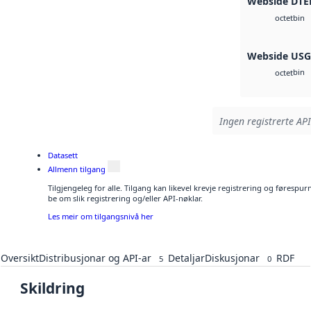
Webside DTE
bin
octet
Webside US
bin
octet
Ingen registrerte API
Datasett
Allmenn tilgang
Tilgjengeleg for alle. Tilgang kan likevel krevje registrering og førespu
be om slik registrering og/eller API-nøklar.
Les meir om tilgangsnivå her
Oversikt
Distribusjonar og API-ar
Detaljar
Diskusjonar
RDF
5
0
Skildring