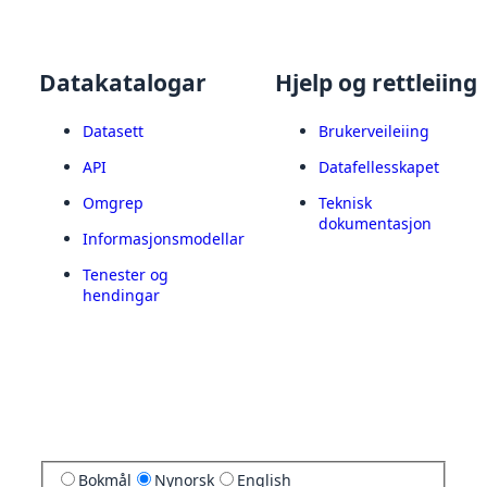
Datakatalogar
Hjelp og rettleiing
Datasett
Brukerveileiing
API
Datafellesskapet
Omgrep
Teknisk
dokumentasjon
Informasjonsmodellar
Tenester og
hendingar
Bokmål
Nynorsk
English