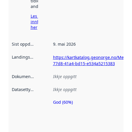
tidlegare
andre stader.
Les meir om
innhenting
her
Sist oppdatert
:
9. mai 2026
Landingsside
:
https://kartkatalog.geonorge.no/Metad
77d8-41a4-bd15-e534a5215383
Dokumentasjon
:
Ikkje oppgitt
Datasettype
:
Ikkje oppgitt
God (60%)
Metadatakvalitet
er ein indikator
på kor godt
datasettene er
beskrive ved