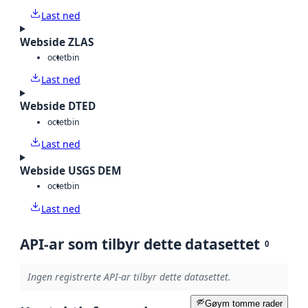
Last ned
Webside ZLAS
octet
bin
Last ned
Webside DTED
octet
bin
Last ned
Webside USGS DEM
octet
bin
Last ned
API-ar som tilbyr dette datasettet
0
Ingen registrerte API-ar tilbyr dette datasettet.
Gøym tomme rader