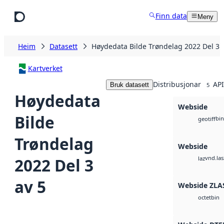
Hopp til hovudinnhald
Finn data
Meny
Heim
Datasett
Høydedata Bilde Trøndelag 2022 Del 3 
Kartverket
Distribusjonar
API
Bruk datasett
5
Høydedata
Webside
Bilde
bin
geotiff
Trøndelag
Webside
vnd.las
2022 Del 3
laz
av 5
Webside ZLA
bin
octet