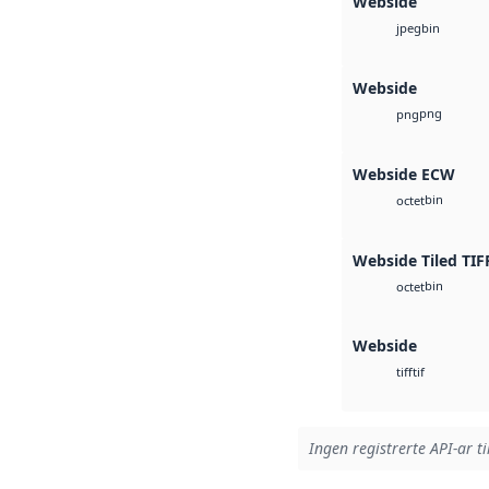
Webside
bin
jpeg
Webside
png
png
Webside ECW
bin
octet
Webside Tiled TIF
bin
octet
Webside
tif
tiff
Ingen registrerte API-ar ti