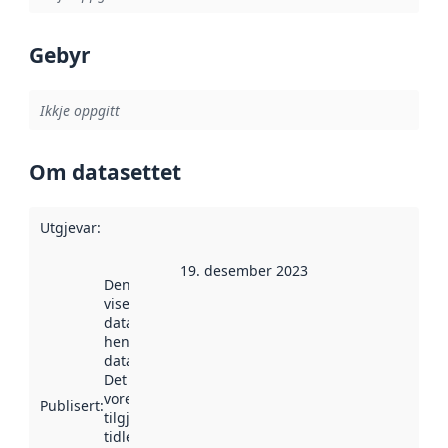
Gebyr
Ikkje oppgitt
Om datasettet
Utgjevar
:
19. desember 2023
Denne datoen
viser når
datasettet vart
henta inn av
data.norge.no.
Det kan ha
vore
Publisert
:
tilgjengeleg
tidlegare