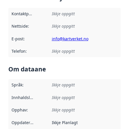
Kontaktpunkt
:
Ikkje oppgitt
Nettside
:
Ikkje oppgitt
E-post
:
info@kartverket.no
Telefon
:
Ikkje oppgitt
Om dataane
Språk
:
Ikkje oppgitt
Innhaldsleverandørar
Ikkje oppgitt
:
Opphav
:
Ikkje oppgitt
Oppdateringsfrekvens
Ikkje Planlagt
: