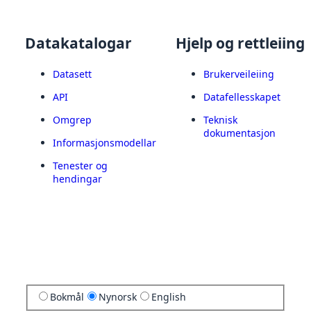
Datakatalogar
Hjelp og rettleiing
Datasett
Brukerveileiing
API
Datafellesskapet
Omgrep
Teknisk
dokumentasjon
Informasjonsmodellar
Tenester og
hendingar
Bokmål
Nynorsk
English