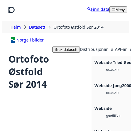
Hopp til hovudinnhald
Finn data
Meny
Heim
Datasett
Ortofoto Østfold Sør 2014
Norge i bilder
Distribusjonar
API-ar
Bruk datasett
8
Ortofoto
Webside Tiled Ge
Østfold
bin
octet
Sør 2014
Webside Jpeg200
bin
octet
Webside
bin
geotiff