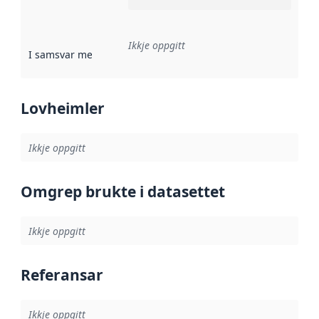
Ikkje oppgitt
I samsvar med
:
Referanse til ei implementeringsregel eller an
Lovheimler
Ikkje oppgitt
Omgrep brukte i datasettet
Ikkje oppgitt
Referansar
Ikkje oppgitt