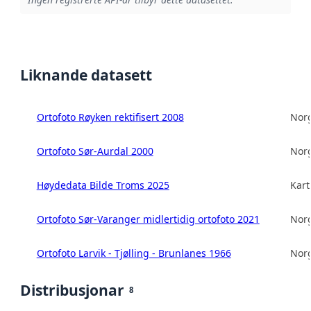
Liknande datasett
Ortofoto Røyken rektifisert 2008
Norg
Ortofoto Sør-Aurdal 2000
Norg
Høydedata Bilde Troms 2025
Kart
Ortofoto Sør-Varanger midlertidig ortofoto 2021
Norg
Ortofoto Larvik - Tjølling - Brunlanes 1966
Norg
Distribusjonar
8