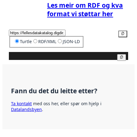
Les meir om RDF og kva
format vi støttar her
Kopier
Turtle
RDF/XML
JSON-LD
Kopier
Fann du det du leitte etter?
Ta kontakt
med oss her, eller spør om hjelp i
Datalandsbyen
.