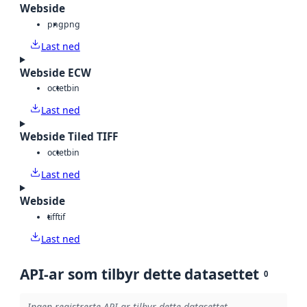
Webside
png
png
Last ned
Webside ECW
octet
bin
Last ned
Webside Tiled TIFF
octet
bin
Last ned
Webside
tiff
tif
Last ned
API-ar som tilbyr dette datasettet
0
Ingen registrerte API-ar tilbyr dette datasettet.