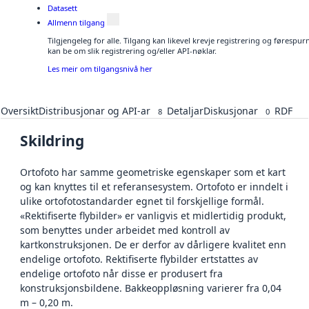
Datasett
Allmenn tilgang
Tilgjengeleg for alle. Tilgang kan likevel krevje registrering og førespu
kan be om slik registrering og/eller API-nøklar.
Les meir om tilgangsnivå her
Oversikt
Distribusjonar og API-ar
Detaljar
Diskusjonar
RDF
8
0
Skildring
Ortofoto har samme geometriske egenskaper som et kart
og kan knyttes til et referansesystem. Ortofoto er inndelt i
ulike ortofotostandarder egnet til forskjellige formål.
«Rektifiserte flybilder» er vanligvis et midlertidig produkt,
som benyttes under arbeidet med kontroll av
kartkonstruksjonen. De er derfor av dårligere kvalitet enn
endelige ortofoto. Rektifiserte flybilder ertstattes av
endelige ortofoto når disse er produsert fra
konstruksjonsbildene. Bakkeoppløsning varierer fra 0,04
m – 0,20 m.