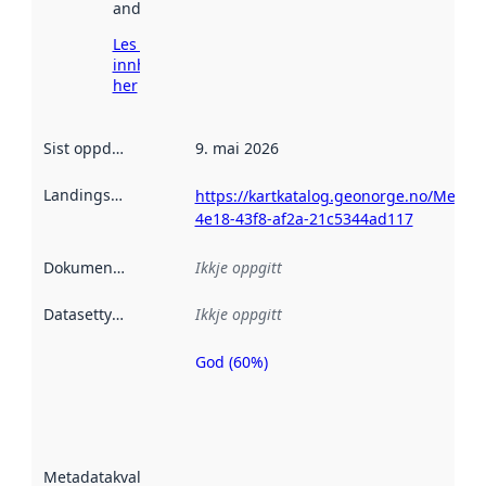
andre stader.
Les meir om
innhenting
her
Sist oppdatert
:
9. mai 2026
Landingsside
:
https://kartkatalog.geonorge.no/Metad
4e18-43f8-af2a-21c5344ad117
Dokumentasjon
:
Ikkje oppgitt
Datasettype
:
Ikkje oppgitt
God (60%)
Metadatakvalitet
er ein indikator
på kor godt
datasettene er
beskrive ved
Metadatakvalitet
:
hjelp av