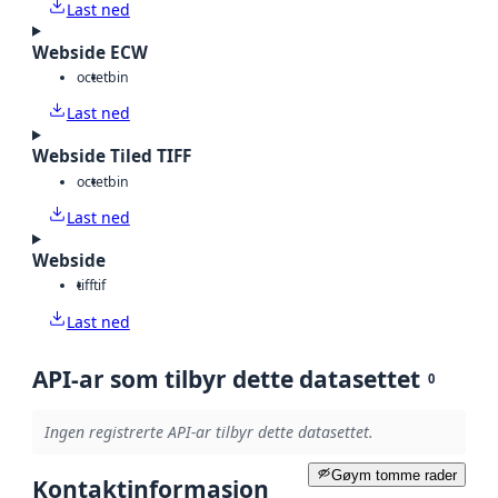
Last ned
Webside ECW
octet
bin
Last ned
Webside Tiled TIFF
octet
bin
Last ned
Webside
tiff
tif
Last ned
API-ar som tilbyr dette datasettet
0
Ingen registrerte API-ar tilbyr dette datasettet.
Gøym tomme rader
Kontaktinformasjon