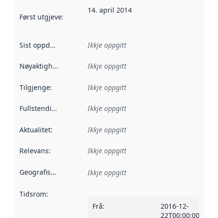
14. april 2014
Først utgjeve
:
Denne datoen seier når dataa i dette datasettet 
Sist oppdatert
:
Ikkje oppgitt
Nøyaktigheit
:
Ikkje oppgitt
Tilgjenge
:
Ikkje oppgitt
Fullstendigheit
:
Ikkje oppgitt
Aktualitet
:
Ikkje oppgitt
Relevans
:
Ikkje oppgitt
Geografisk område
:
Ikkje oppgitt
Tidsrom
:
Frå
:
2016-12-
22T00:00:00Z