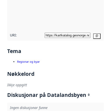
metadata.
Les meir om
metadatakvalitet
her
URI:
Kopier
Tema
Regionar og byar
Nøkkelord
Ikkje oppgitt
Diskusjonar på Datalandsbyen
0
Ingen diskusjonar funne