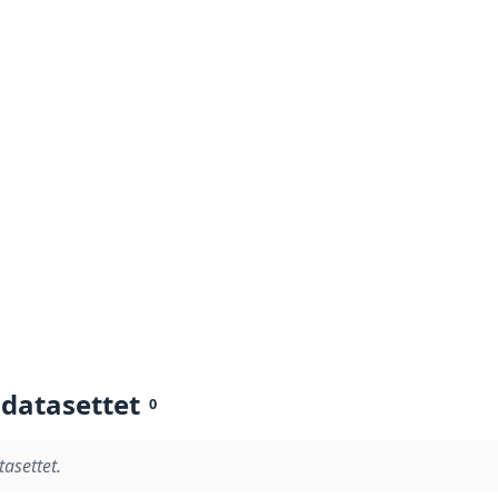
 datasettet
0
tasettet.