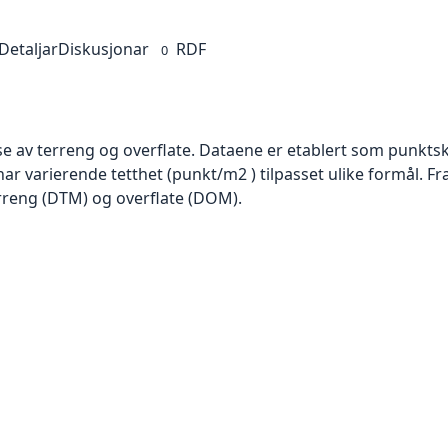
Detaljar
Diskusjonar
RDF
0
se av terreng og overflate. Dataene er etablert som punktsk
har varierende tetthet (punkt/m2 ) tilpasset ulike formål. F
rreng (DTM) og overflate (DOM).