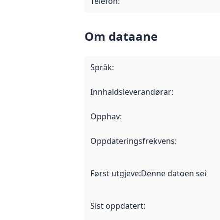
Telefon
:
Om dataane
Språk
:
Innhaldsleverandørar
:
Opphav
:
Oppdateringsfrekvens
:
Først utgjeve
:
Denne datoen seier nå
Sist oppdatert
: