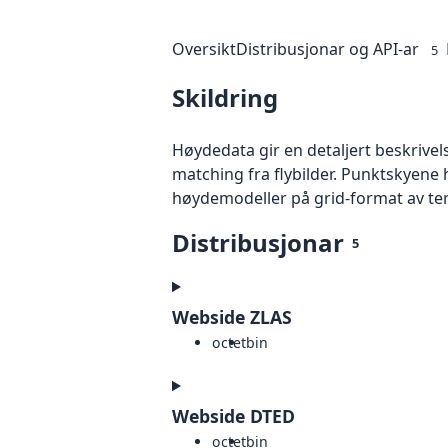
Oversikt
Distribusjonar og API-ar
5
Skildring
Høydedata gir en detaljert beskrivel
matching fra flybilder. Punktskyene 
høydemodeller på grid-format av te
Distribusjonar
5
Webside ZLAS
octet
bin
Webside DTED
octet
bin