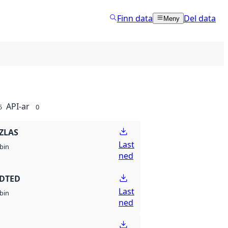
Finn data
Del data
Meny
API-ar
5
0
ZLAS
Last
bin
ned
 DTED
Last
bin
ned