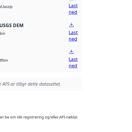
Last
d.laszip
ned
 USGS DEM
Last
bin
ned
Last
bin
ff
ned
 API-ar tilbyr dette datasettet.
n be om slik registrering og/eller API-nøklar.