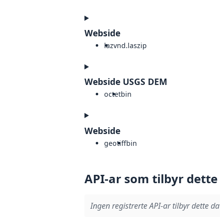
Webside
laz
vnd.laszip
Webside USGS DEM
octet
bin
Webside
geotiff
bin
API-ar som tilbyr dette
Ingen registrerte API-ar tilbyr dette da