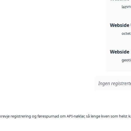
vn
laz
Webside
octet
Webside
geoti
Ingen registrerte
l krevje registrering og førespurnad om API-nøklar, så lenge kven som helst ka