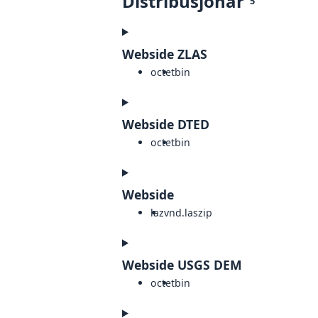
Distribusjonar
5
Webside ZLAS
octet
bin
Webside DTED
octet
bin
Webside
laz
vnd.laszip
Webside USGS DEM
octet
bin