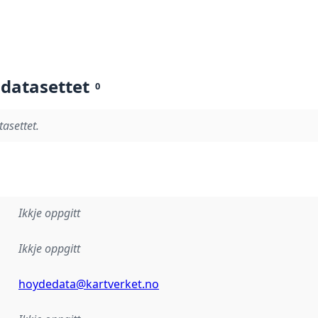
 datasettet
0
tasettet.
Ikkje oppgitt
Ikkje oppgitt
hoydedata@kartverket.no