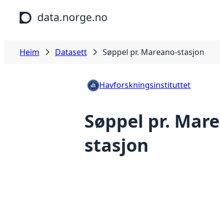
Hopp til hovudinnhald
data.norge.no
Heim
Datasett
Søppel pr. Mareano-stasjon
Havforskningsinstituttet
Søppel pr. Mar
stasjon