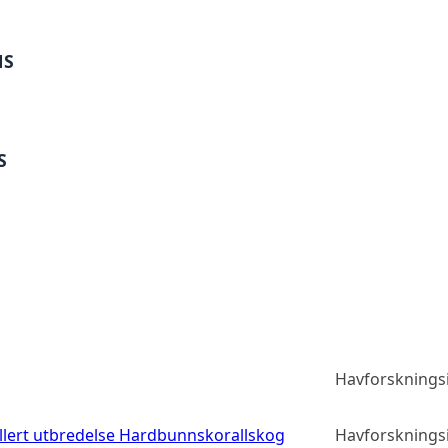
MS
S
Havforskningsi
llert utbredelse Hardbunnskorallskog
Havforskningsi