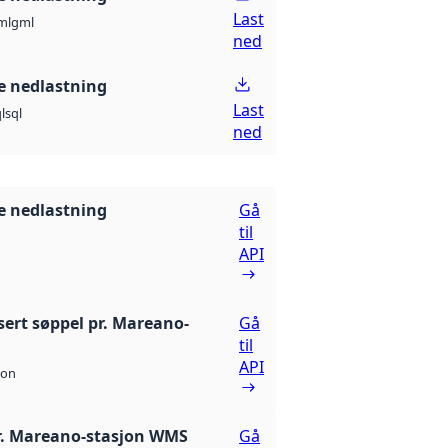
Last
ml
gml
ned
 nedlastning
Last
l
sql
ned
 nedlastning
Gå
til
API
sert søppel pr. Mareano-
Gå
til
API
son
r. Mareano-stasjon WMS
Gå