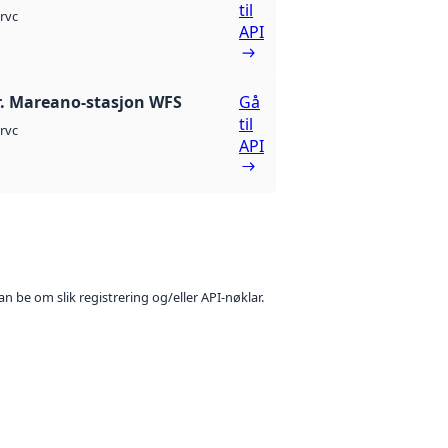
til
rvc
API
r. Mareano-stasjon WFS
Gå
til
rvc
API
n be om slik registrering og/eller API-nøklar.