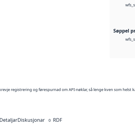
wfs_s
Søppel p
wfs_s
l krevje registrering og førespurnad om API-nøklar, så lenge kven som helst ka
Detaljar
Diskusjonar
RDF
0