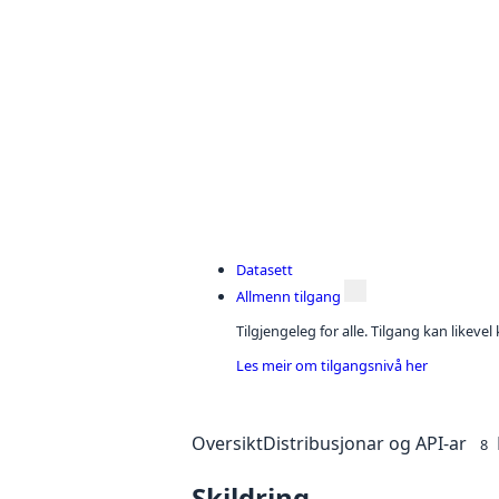
Datasett
Allmenn tilgang
Tilgjengeleg for alle. Tilgang kan likeve
Les meir om tilgangsnivå her
Oversikt
Distribusjonar og API-ar
8
Skildring