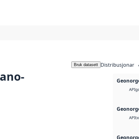
Distribusjonar
Bruk datasett
eano-
Geonorge
g
API
Geonorge
tx
API
Geonorge