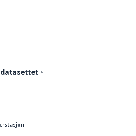
 datasettet
4
o-stasjon