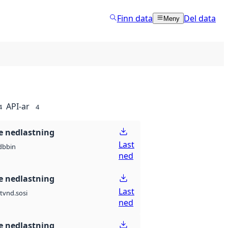
Finn data
Del data
Meny
API-ar
4
4
 nedlastning
Last
db
bin
ned
 nedlastning
Last
t
vnd.sosi
ned
 nedlastning