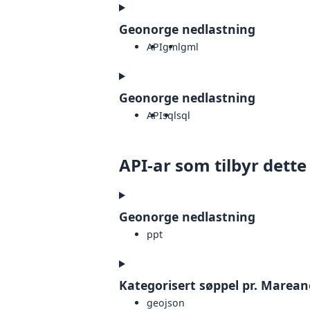
Geonorge nedlastning
API
gml
gml
Geonorge nedlastning
API
sql
sql
API-ar som tilbyr dette
Geonorge nedlastning
ppt
Kategorisert søppel pr. Marean
geojson