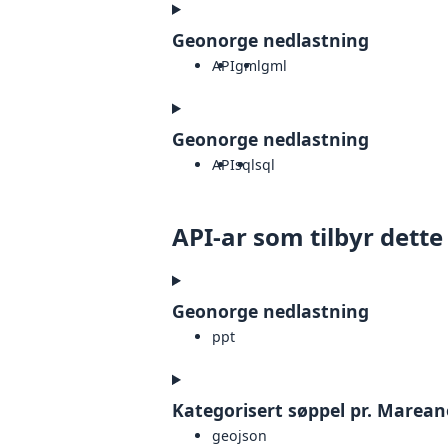
Geonorge nedlastning
API
gml
gml
Geonorge nedlastning
API
sql
sql
API-ar som tilbyr dette
Geonorge nedlastning
ppt
Kategorisert søppel pr. Marean
geojson