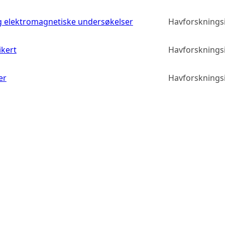
g elektromagnetiske undersøkelser
Havforskningsi
ikert
Havforskningsi
er
Havforskningsi