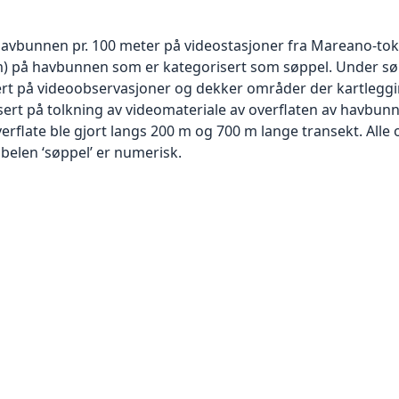
havbunnen pr. 100 meter på videostasjoner fra Mareano-tokt
cm) på havbunnen som er kategorisert som søppel. Under sø
ert på videoobservasjoner og dekker områder der kartleg
sert på tolkning av videomateriale av overflaten av havbunn
flate ble gjort langs 200 m og 700 m lange transekt. Alle o
abelen ‘søppel’ er numerisk.