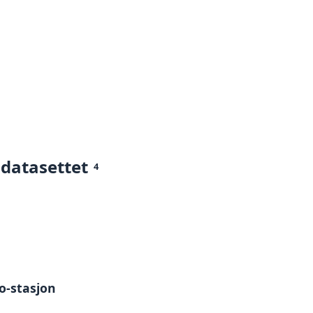
 datasettet
4
o-stasjon