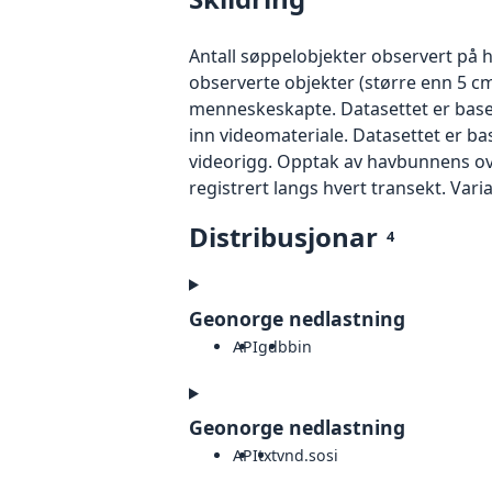
Antall søppelobjekter observert på 
observerte objekter (større enn 5 
menneskeskapte. Datasettet er bas
inn videomateriale. Datasettet er ba
videorigg. Opptak av havbunnens over
registrert langs hvert transekt. Vari
Distribusjonar
4
Geonorge nedlastning
API
gdb
bin
Geonorge nedlastning
API
txt
vnd.sosi