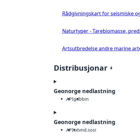
Rådgivningskart for seismiske o
Naturtyper - Tarebiomasse, pred
Artsutbredelse andre marine art
Distribusjonar
4
Geonorge nedlastning
API
gdb
bin
Geonorge nedlastning
API
txt
vnd.sosi