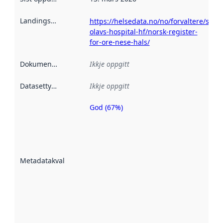
Landingsside
:
https://helsedata.no/no/forvaltere/st.-
olavs-hospital-hf/norsk-register-
for-ore-nese-hals/
Dokumentasjon
:
Ikkje oppgitt
Datasettype
:
Ikkje oppgitt
God (67%)
Metadatakvalitet
er ein indikator
på kor godt
datasettene er
beskrive ved
Metadatakvalitet
:
hjelp av
metadata.
Les meir om
metadatakvalitet
her