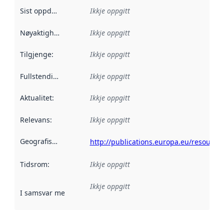
Sist oppdatert
:
Ikkje oppgitt
Nøyaktigheit
:
Ikkje oppgitt
Tilgjenge
:
Ikkje oppgitt
Fullstendigheit
:
Ikkje oppgitt
Aktualitet
:
Ikkje oppgitt
Relevans
:
Ikkje oppgitt
Geografisk område
:
http://publications.europa.eu/resource
Tidsrom
:
Ikkje oppgitt
Ikkje oppgitt
I samsvar med
:
Referanse til ei implementeringsregel eller an