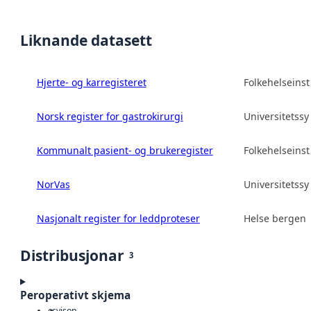
Liknande datasett
Hjerte- og karregisteret
Folkehelseinsti
Norsk register for gastrokirurgi
Universitetss
Kommunalt pasient- og brukeregister
Folkehelseinsti
NorVas
Universitetss
Nasjonalt register for leddproteser
Helse bergen 
Distribusjonar
3
Peroperativt skjema
csv
json