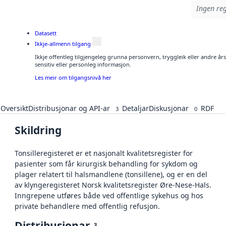
Ingen reg
Datasett
Ikkje-allmenn tilgang
Ikkje offentleg tilgjengeleg grunna personvern, tryggleik eller andre å
sensitiv eller personleg informasjon.
Les meir om tilgangsnivå her
Oversikt
Distribusjonar og API-ar
Detaljar
Diskusjonar
RDF
3
0
Skildring
Tonsilleregisteret er et nasjonalt kvalitetsregister for
pasienter som får kirurgisk behandling for sykdom og
plager relatert til halsmandlene (tonsillene), og er en del
av klyngeregisteret Norsk kvalitetsregister Øre-Nese-Hals.
Inngrepene utføres både ved offentlige sykehus og hos
private behandlere med offentlig refusjon.
Distribusjonar
3