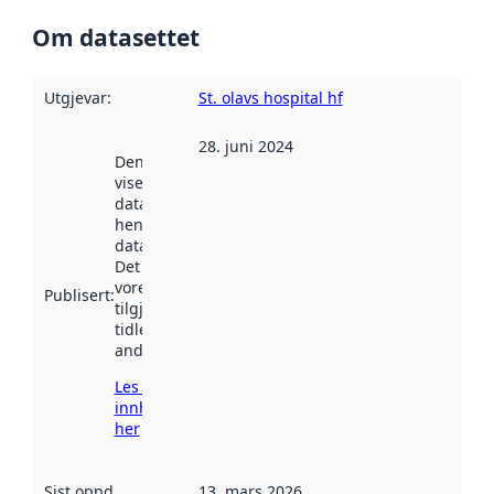
Om datasettet
Utgjevar
:
St. olavs hospital hf
28. juni 2024
Denne datoen
viser når
datasettet vart
henta inn av
data.norge.no.
Det kan ha
vore
Publisert
:
tilgjengeleg
tidlegare
andre stader.
Les meir om
innhenting
her
Sist oppdatert
:
13. mars 2026