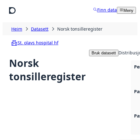
Hopp til hovudinnhald
Finn data
Meny
Heim
Datasett
Norsk tonsilleregister
St. olavs hospital hf
Distribusj
Bruk datasett
Norsk
Pe
tonsilleregister
Pa
Pa