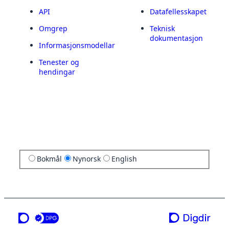
API
Datafellesskapet
Omgrep
Teknisk
dokumentasjon
Informasjonsmodellar
Tenester og
hendingar
Bokmål
Nynorsk
English
ei teneste frå