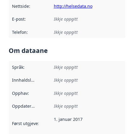
Nettside
:
http://helsedata.no
E-post
:
Ikkje oppgitt
Telefon
:
Ikkje oppgitt
Om dataane
Språk
:
Ikkje oppgitt
Innhaldsleverandørar
Ikkje oppgitt
:
Opphav
:
Ikkje oppgitt
Oppdateringsfrekvens
Ikkje oppgitt
:
1. januar 2017
Først utgjeve
:
Denne datoen seier når dataa i dette datasettet 