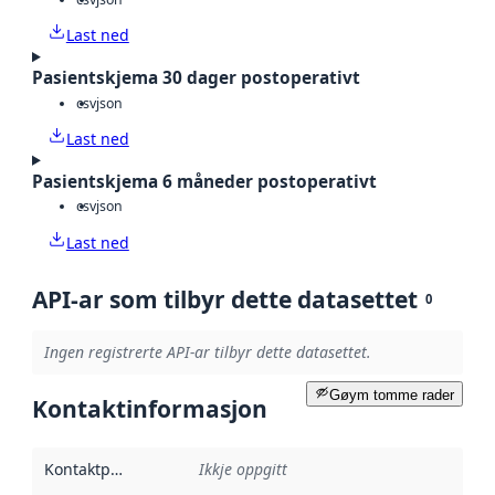
Last ned
Pasientskjema 30 dager postoperativt
csv
json
Last ned
Pasientskjema 6 måneder postoperativt
csv
json
Last ned
API-ar som tilbyr dette datasettet
0
Ingen registrerte API-ar tilbyr dette datasettet.
Gøym tomme rader
Kontaktinformasjon
Kontaktpunkt
:
Ikkje oppgitt