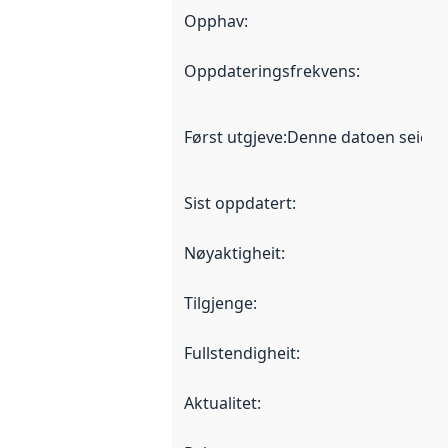
Opphav
:
Oppdateringsfrekvens
:
Først utgjeve
:
Denne datoen seier nå
Sist oppdatert
:
Nøyaktigheit
:
Tilgjenge
:
Fullstendigheit
:
Aktualitet
: