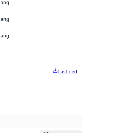
gang
gang
gang
Last ned