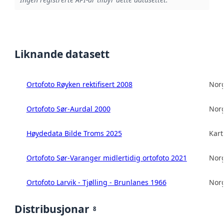
Liknande datasett
Ortofoto Røyken rektifisert 2008
Norg
Ortofoto Sør-Aurdal 2000
Norg
Høydedata Bilde Troms 2025
Kart
Ortofoto Sør-Varanger midlertidig ortofoto 2021
Norg
Ortofoto Larvik - Tjølling - Brunlanes 1966
Norg
Distribusjonar
8