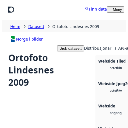
Hopp til hovudinnhald
Finn data
Meny
Heim
Datasett
Ortofoto Lindesnes 2009
Norge i bilder
Distribusjonar
API-a
Bruk datasett
8
Ortofoto
Webside Tiled 
Lindesnes
bin
octet
2009
Webside Jpeg2
bin
octet
Webside
png
png