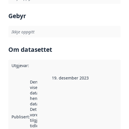
Gebyr
Ikkje oppgitt
Om datasettet
Utgjevar
:
19. desember 2023
Denne datoen
viser når
datasettet vart
henta inn av
data.norge.no.
Det kan ha
vore
Publisert
:
tilgjengeleg
tidlegare