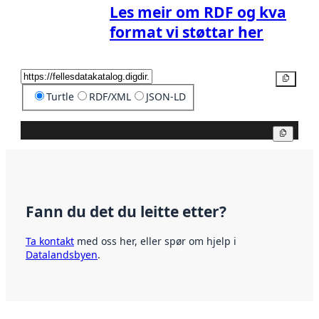
Les meir om RDF og kva
format vi støttar her
Kopier
Turtle
RDF/XML
JSON-LD
Kopier
Fann du det du leitte etter?
Ta kontakt
med oss her, eller spør om hjelp i
Datalandsbyen
.