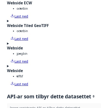
Webside ECW
octet
bin
Last ned
Webside Tiled GeoTIFF
octet
bin
Last ned
Webside
jpeg
bin
Last ned
Webside
tiff
tif
Last ned
API-ar som tilbyr dette datasettet
0
Ingen registrerte API-ar tilbyr dette datasettet.