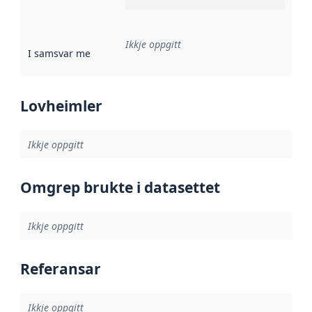
Ikkje oppgitt
I samsvar med
:
Referanse til ei implementeringsregel eller an
Lovheimler
Ikkje oppgitt
Omgrep brukte i datasettet
Ikkje oppgitt
Referansar
Ikkje oppgitt