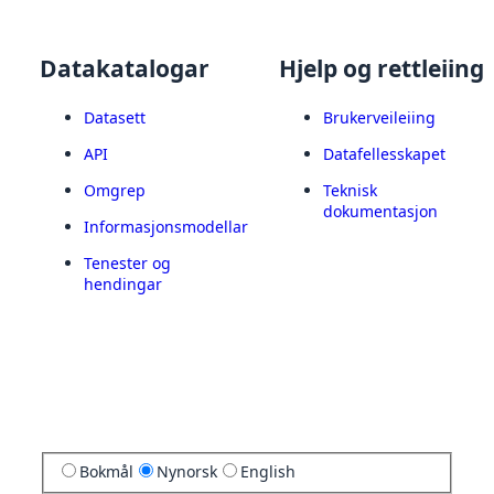
Datakatalogar
Hjelp og rettleiing
Datasett
Brukerveileiing
API
Datafellesskapet
Omgrep
Teknisk
dokumentasjon
Informasjonsmodellar
Tenester og
hendingar
Bokmål
Nynorsk
English