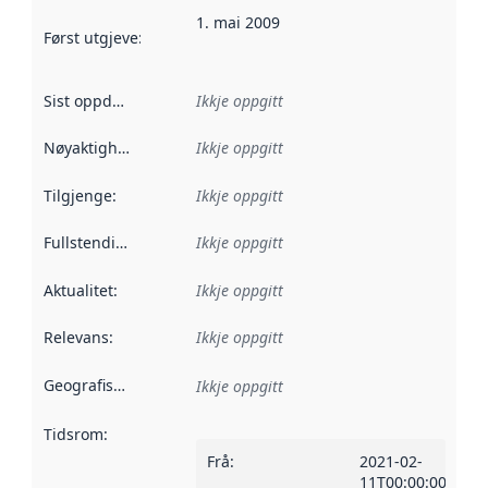
1. mai 2009
Først utgjeve
:
Denne datoen seier når dataa i dette datasettet 
Sist oppdatert
:
Ikkje oppgitt
Nøyaktigheit
:
Ikkje oppgitt
Tilgjenge
:
Ikkje oppgitt
Fullstendigheit
:
Ikkje oppgitt
Aktualitet
:
Ikkje oppgitt
Relevans
:
Ikkje oppgitt
Geografisk område
:
Ikkje oppgitt
Tidsrom
:
Frå
:
2021-02-
11T00:00:00Z