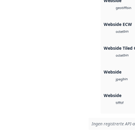
Webside
bin
geotiff
Webside ECW
bin
octet
Webside Tiled 
bin
octet
Webside
bin
jpeg
Webside
tif
tiff
Ingen registrerte API-a