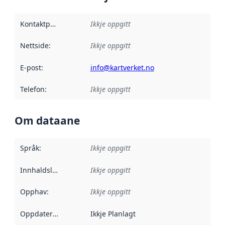
Kontaktpunkt
:
Ikkje oppgitt
Nettside
:
Ikkje oppgitt
E-post
:
info@kartverket.no
Telefon
:
Ikkje oppgitt
Om dataane
Språk
:
Ikkje oppgitt
Innhaldsleverandørar
Ikkje oppgitt
:
Opphav
:
Ikkje oppgitt
Oppdateringsfrekvens
Ikkje Planlagt
: