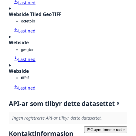
Last ned
Webside Tiled GeoTIFF
octet
bin
Last ned
Webside
jpeg
bin
Last ned
Webside
tiff
tif
Last ned
API-ar som tilbyr dette datasettet
0
Ingen registrerte API-ar tilbyr dette datasettet.
Gøym tomme rader
Kontaktinformasjon