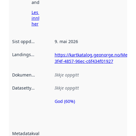
andre stader.
Les meir om
innhenting
her
Sist oppdatert
:
9. mai 2026
Landingsside
:
https://kartkatalog.geonorge.no/Metad
3f4f-4857-96ec-c6f434f01927
Dokumentasjon
:
Ikkje oppgitt
Datasettype
:
Ikkje oppgitt
God (60%)
Metadatakvalitet
er ein indikator
på kor godt
datasettene er
beskrive ved
Metadatakvalitet
:
hjelp av