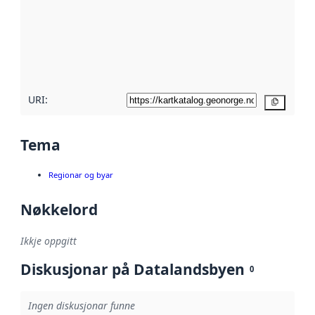
metadata.
Les meir om
metadatakvalitet
her
URI:
Kopier
Tema
Regionar og byar
Nøkkelord
Ikkje oppgitt
Diskusjonar på Datalandsbyen
0
Ingen diskusjonar funne