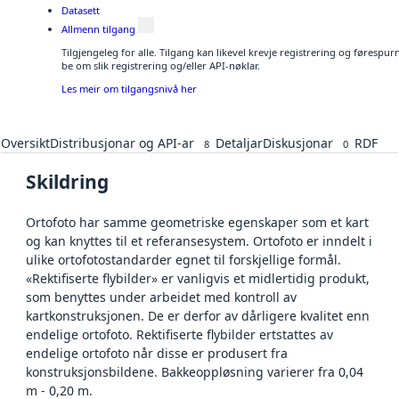
Datasett
Allmenn tilgang
Tilgjengeleg for alle. Tilgang kan likevel krevje registrering og førespu
be om slik registrering og/eller API-nøklar.
Les meir om tilgangsnivå her
Oversikt
Distribusjonar og API-ar
Detaljar
Diskusjonar
RDF
8
0
Skildring
Ortofoto har samme geometriske egenskaper som et kart
og kan knyttes til et referansesystem. Ortofoto er inndelt i
ulike ortofotostandarder egnet til forskjellige formål.
«Rektifiserte flybilder» er vanligvis et midlertidig produkt,
som benyttes under arbeidet med kontroll av
kartkonstruksjonen. De er derfor av dårligere kvalitet enn
endelige ortofoto. Rektifiserte flybilder ertstattes av
endelige ortofoto når disse er produsert fra
konstruksjonsbildene. Bakkeoppløsning varierer fra 0,04
m - 0,20 m.