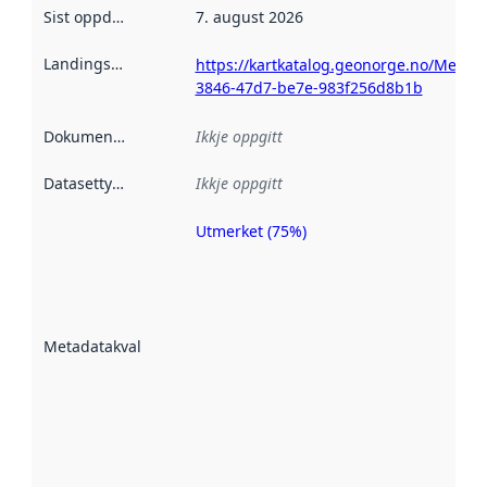
Sist oppdatert
:
7. august 2026
Landingsside
:
https://kartkatalog.geonorge.no/Metad
3846-47d7-be7e-983f256d8b1b
Dokumentasjon
:
Ikkje oppgitt
Datasettype
:
Ikkje oppgitt
Utmerket (75%)
Metadatakvalitet
er ein indikator
på kor godt
datasettene er
beskrive ved
Metadatakvalitet
:
hjelp av
metadata.
Les meir om
metadatakvalitet
her