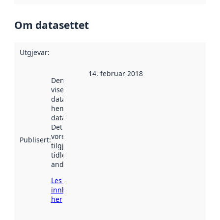
Om datasettet
Utgjevar
:
14. februar 2018
Denne datoen
viser når
datasettet vart
henta inn av
data.norge.no.
Det kan ha
vore
Publisert
:
tilgjengeleg
tidlegare
andre stader.
Les meir om
innhenting
her