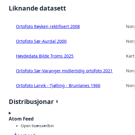
Liknande datasett
Ortofoto Røyken rektifisert 2008
Norg
Ortofoto Sør-Aurdal 2000
Norg
Høydedata Bilde Troms 2025
Kart
Ortofoto Sør-Varanger midlertidig ortofoto 2021
Norg
Ortofoto Larvik - Tjølling - Brunlanes 1966
Norg
Distribusjonar
6
Atom Feed
Open lisens
xml
bin