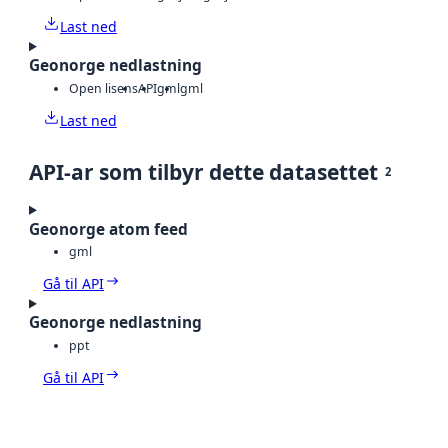
Last ned
Geonorge nedlastning
Open lisens
API
gml
gml
Last ned
API-ar som tilbyr dette datasettet
2
Geonorge atom feed
gml
Gå til API
Geonorge nedlastning
ppt
Gå til API