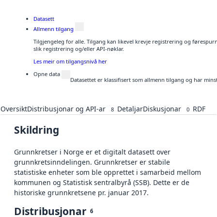
Datasett
Allmenn tilgang
Tilgjengeleg for alle. Tilgang kan likevel krevje registrering og føresp
slik registrering og/eller API-nøklar.
Les meir om tilgangsnivå her
Opne data
Datasettet er klassifisert som allmenn tilgang og har mins
Oversikt
Distribusjonar og API-ar
Detaljar
Diskusjonar
RDF
8
0
Skildring
Grunnkretser i Norge er et digitalt datasett over
grunnkretsinndelingen. Grunnkretser er stabile
statistiske enheter som ble opprettet i samarbeid mellom
kommunen og Statistisk sentralbyrå (SSB). Dette er de
historiske grunnkretsene pr. januar 2017.
Distribusjonar
6