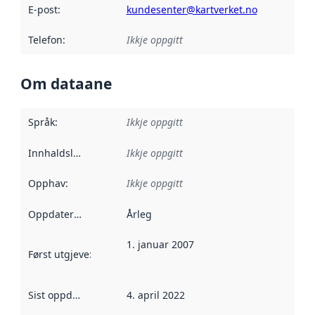
E-post
:
kundesenter@kartverket.no
Telefon
:
Ikkje oppgitt
Om dataane
Språk
:
Ikkje oppgitt
Innhaldsleverandørar
Ikkje oppgitt
:
Opphav
:
Ikkje oppgitt
Oppdateringsfrekvens
Årleg
:
1. januar 2007
Først utgjeve
:
Denne datoen seier når dataa i dette datasettet 
Sist oppdatert
:
4. april 2022