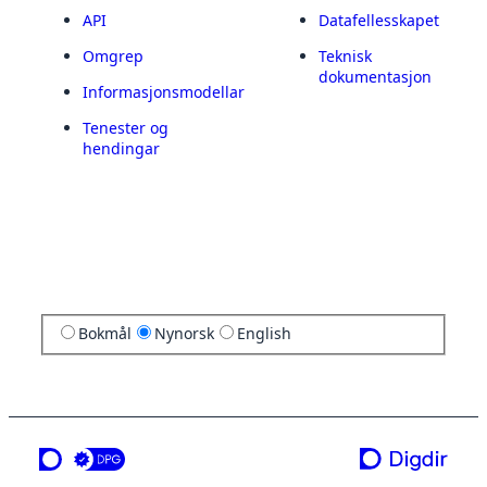
API
Datafellesskapet
Omgrep
Teknisk
dokumentasjon
Informasjonsmodellar
Tenester og
hendingar
Bokmål
Nynorsk
English
ei teneste frå