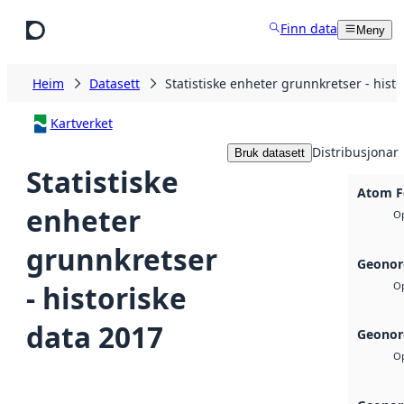
Hopp til hovudinnhald
Finn data
Meny
Heim
Datasett
Statistiske enheter grunnkretser - hist
Kartverket
Distribusjonar
Bruk datasett
Statistiske
Atom F
enheter
Op
grunnkretser
Geonor
- historiske
Op
data 2017
Geonor
Op