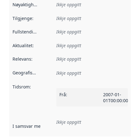
Nøyaktigheit
:
Ikkje oppgitt
Tilgjenge
:
Ikkje oppgitt
Fullstendigheit
:
Ikkje oppgitt
Aktualitet
:
Ikkje oppgitt
Relevans
:
Ikkje oppgitt
Geografisk område
:
Ikkje oppgitt
Tidsrom
:
Frå
:
2007-01-
01T00:00:00Z
Ikkje oppgitt
I samsvar med
:
Referanse til ei implementeringsregel eller an