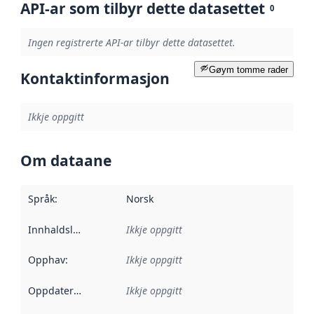
API-ar som tilbyr dette datasettet
0
Ingen registrerte API-ar tilbyr dette datasettet.
Gøym tomme rader
Kontaktinformasjon
Ikkje oppgitt
Om dataane
Språk
:
Norsk
Innhaldsleverandørar
Ikkje oppgitt
:
Opphav
:
Ikkje oppgitt
Oppdateringsfrekvens
Ikkje oppgitt
: