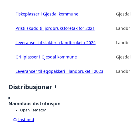
Fiskeplasser i Gjesdal kommune
Gjesda
Pristilskudd til jordbruksforetak for 2021
Landbru
Leveranser til slakteri i landbruket i 2024
Landbru
Grillplasser i Gjesdal kommune
Gjesda
Leveranser til eggpakkeri i landbruket i 2023
Landbru
Distribusjonar
1
Namnlaus distribusjon
Open lisens
csv
Last ned