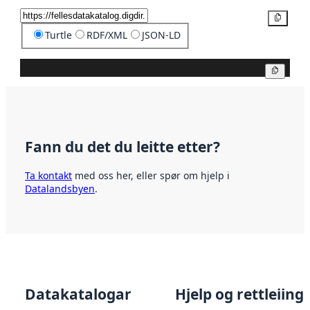
Kopier
Turtle
RDF/XML
JSON-LD
Kopier
Fann du det du leitte etter?
Ta kontakt
med oss her, eller spør om hjelp i
Datalandsbyen
.
Datakatalogar
Hjelp og rettleiing