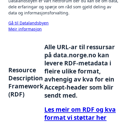
Datalandsbyen er vårt nettforum der du kan be om data,
dele erfaringar og spørje om råd som gjeld deling av
data og informasjonsforvalting.
Gå til Datalandsbyen
Meir informasjon
Alle URL-ar til ressursar
på data.norge.no kan
levere RDF-metadata i
Resource
fleire ulike format,
Description
avhengig av kva for ein
Framework
Accept-header som blir
(RDF)
sendt med.
Les meir om RDF og kva
format vi støttar her