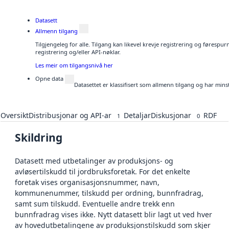
Datasett
Allmenn tilgang
Tilgjengeleg for alle. Tilgang kan likevel krevje registrering og førespu
registrering og/eller API-nøklar.
Les meir om tilgangsnivå her
Opne data
Datasettet er klassifisert som allmenn tilgang og har mins
Oversikt
Distribusjonar og API-ar
Detaljar
Diskusjonar
RDF
1
0
Skildring
Datasett med utbetalinger av produksjons- og
avløsertilskudd til jordbruksforetak. For det enkelte
foretak vises organisasjonsnummer, navn,
kommunenummer, tilskudd per ordning, bunnfradrag,
samt sum tilskudd. Eventuelle andre trekk enn
bunnfradrag vises ikke. Nytt datasett blir lagt ut ved hver
av hovedutbetalingene av produksjonstilskudd som skjer