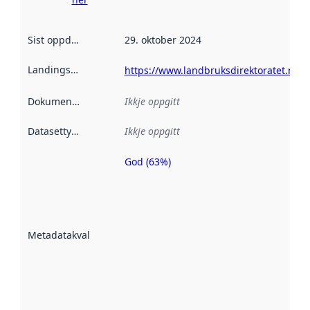
Sist oppdatert
:
29. oktober 2024
Landingsside
:
https://www.landbruksdirektoratet.no
Dokumentasjon
:
Ikkje oppgitt
Datasettype
:
Ikkje oppgitt
God (63%)
Metadatakvalitet
er ein indikator
på kor godt
datasettene er
beskrive ved
Metadatakvalitet
:
hjelp av
metadata.
Les meir om
metadatakvalitet
her