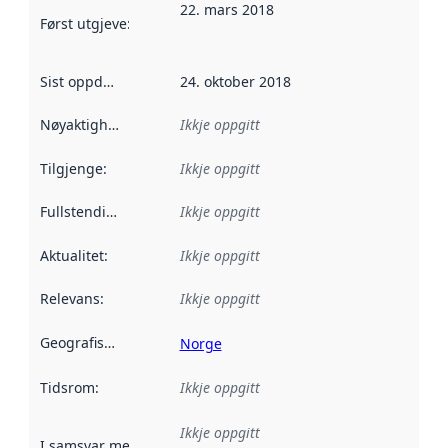
22. mars 2018
Først utgjeve
:
Denne datoen seier når dataa i dette datasettet 
Sist oppdatert
:
24. oktober 2018
Nøyaktigheit
:
Ikkje oppgitt
Tilgjenge
:
Ikkje oppgitt
Fullstendigheit
:
Ikkje oppgitt
Aktualitet
:
Ikkje oppgitt
Relevans
:
Ikkje oppgitt
Geografisk område
:
Norge
Tidsrom
:
Ikkje oppgitt
Ikkje oppgitt
I samsvar med
:
Referanse til ei implementeringsregel eller an