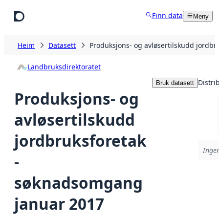
Hopp til hovudinnhald
Finn data
Meny
Heim
Datasett
Produksjons- og avløsertilskudd jordb
Landbruksdirektoratet
Distri
Bruk datasett
Produksjons- og
avløsertilskudd
jordbruksforetak
Ingen
-
søknadsomgang
januar 2017