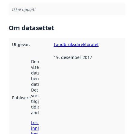
Ikkje oppgitt
Om datasettet
Utgjevar
:
Landbruksdirektoratet
19. desember 2017
Denne datoen
viser når
datasettet vart
henta inn av
data.norge.no.
Det kan ha
vore
Publisert
:
tilgjengeleg
tidlegare
andre stader.
Les meir om
innhenting
her