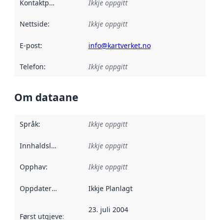
Kontaktpunkt
:
Ikkje oppgitt
Nettside
:
Ikkje oppgitt
E-post
:
info@kartverket.no
Telefon
:
Ikkje oppgitt
Om dataane
Språk
:
Ikkje oppgitt
Innhaldsleverandørar
Ikkje oppgitt
:
Opphav
:
Ikkje oppgitt
Oppdateringsfrekvens
Ikkje Planlagt
:
23. juli 2004
Først utgjeve
:
Denne datoen seier når dataa i dette datasettet 