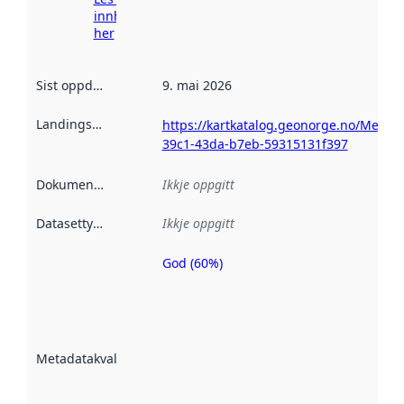
innhenting
her
Sist oppdatert
:
9. mai 2026
Landingsside
:
https://kartkatalog.geonorge.no/Metad
39c1-43da-b7eb-59315131f397
Dokumentasjon
:
Ikkje oppgitt
Datasettype
:
Ikkje oppgitt
God (60%)
Metadatakvalitet
er ein indikator
på kor godt
datasettene er
beskrive ved
Metadatakvalitet
:
hjelp av
metadata.