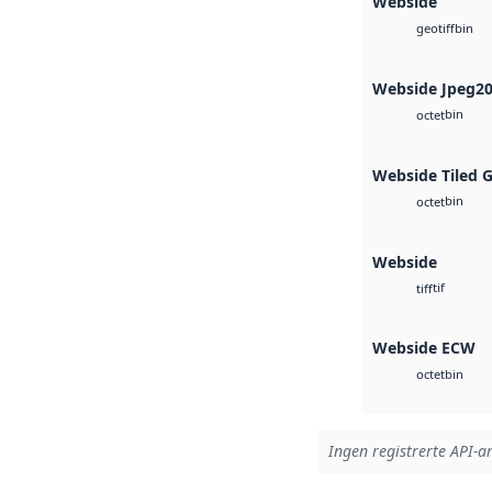
Webside
bin
geotiff
Webside Jpeg2
bin
octet
Webside Tiled 
bin
octet
Webside
tif
tiff
Webside ECW
bin
octet
Ingen registrerte API-ar