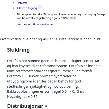
Datasett
Allmenn tilgang
Tilgjengeleg for alle. Tilgang kan likevel krevje registrering og førespu
kan be om slik registrering og/eller API-nøklar.
Les meir om tilgangsnivå her
Oversikt
Distribusjonar og API-ar
Detaljar
Diskusjonar
RDF
8
0
Skildring
Ortofoto har samme geometriske egenskaper som et kart
og kan knyttes til et referansesystem. Ortofoto er inndelt i
ulike ortofotostandarder egnet til forskjellige formål.
Ortofoto 10: Dekker normalt byområder og
utbyggingsområder der det er behov for god
stedfestingsnøyaktighet og høy oppløsning.
Bakkeoppløsningen er som regel 0,04 – 0,15 m.
Nøyaktighet ± 0.35 m.
Distribusjonar
8