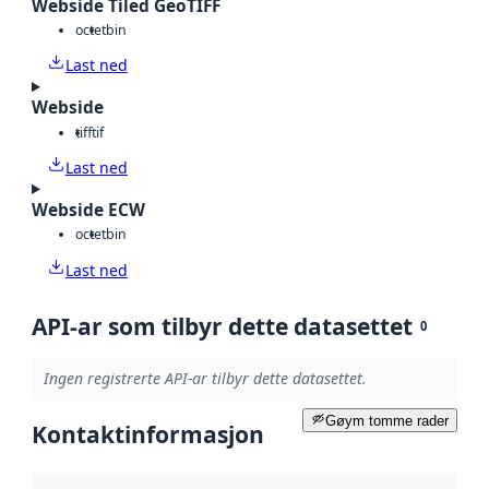
Webside Tiled GeoTIFF
octet
bin
Last ned
Webside
tiff
tif
Last ned
Webside ECW
octet
bin
Last ned
API-ar som tilbyr dette datasettet
0
Ingen registrerte API-ar tilbyr dette datasettet.
Gøym tomme rader
Kontaktinformasjon