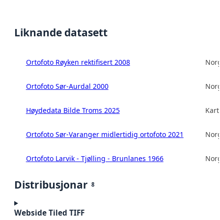
Liknande datasett
Ortofoto Røyken rektifisert 2008
Norg
Ortofoto Sør-Aurdal 2000
Norg
Høydedata Bilde Troms 2025
Kart
Ortofoto Sør-Varanger midlertidig ortofoto 2021
Norg
Ortofoto Larvik - Tjølling - Brunlanes 1966
Norg
Distribusjonar
8
Webside Tiled TIFF