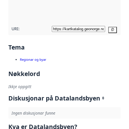
Les meir om
metadatakvalitet
her
URI:
Kopier
Tema
Regionar og byar
Nøkkelord
Ikkje oppgitt
Diskusjonar på Datalandsbyen
0
Ingen diskusjonar funne
Kva er Datalandsbyen?