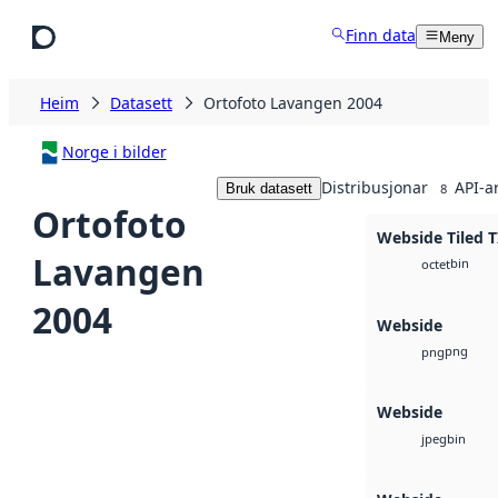
Hopp til hovudinnhald
Finn data
Meny
Heim
Datasett
Ortofoto Lavangen 2004
Norge i bilder
Distribusjonar
API-a
Bruk datasett
8
Ortofoto
Webside Tiled T
Lavangen
bin
octet
2004
Webside
png
png
Webside
bin
jpeg