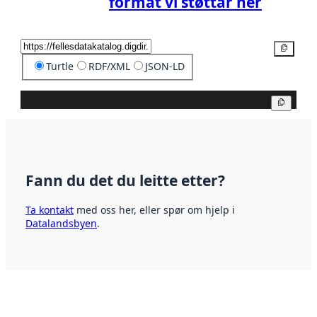
format vi støttar her
Kopier
Turtle
RDF/XML
JSON-LD
Kopier
Fann du det du leitte etter?
Ta kontakt
med oss her, eller spør om hjelp i
Datalandsbyen
.