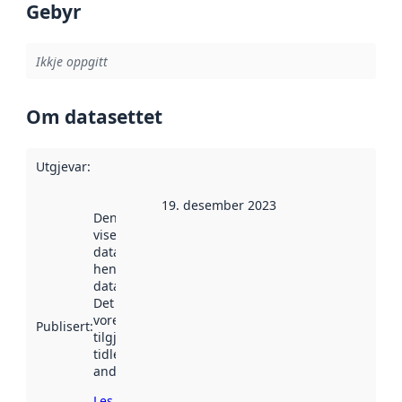
Gebyr
Ikkje oppgitt
Om datasettet
Utgjevar
:
19. desember 2023
Denne datoen
viser når
datasettet vart
henta inn av
data.norge.no.
Det kan ha
vore
Publisert
:
tilgjengeleg
tidlegare
andre stader.
Les meir om