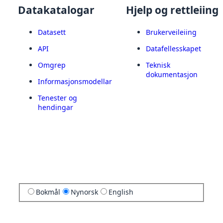
Datakatalogar
Hjelp og rettleiing
Datasett
Brukerveileiing
API
Datafellesskapet
Omgrep
Teknisk
dokumentasjon
Informasjonsmodellar
Tenester og
hendingar
Bokmål
Nynorsk
English