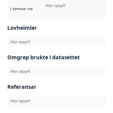
Ikkje oppgitt
I samsvar med
:
Referanse til ei implementeringsregel eller an
Lovheimler
Ikkje oppgitt
Omgrep brukte i datasettet
Ikkje oppgitt
Referansar
Ikkje oppgitt