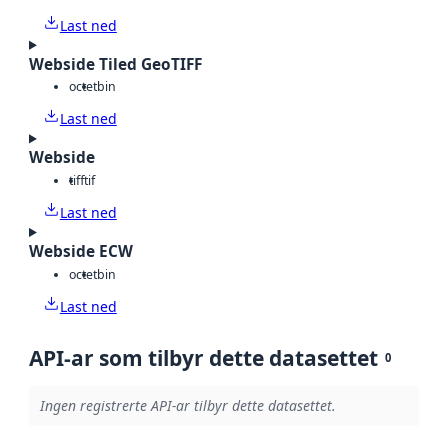
Last ned
Webside Tiled GeoTIFF
octet
bin
Last ned
Webside
tiff
tif
Last ned
Webside ECW
octet
bin
Last ned
API-ar som tilbyr dette datasettet
0
Ingen registrerte API-ar tilbyr dette datasettet.