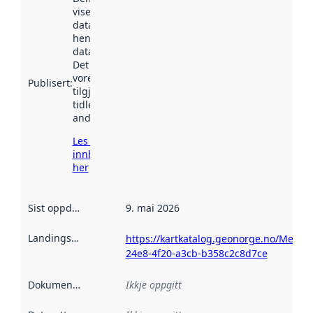
viser når
datasettet vart
henta inn av
data.norge.no.
Det kan ha
vore
Publisert
:
tilgjengeleg
tidlegare
andre stader.
Les meir om
innhenting
her
Sist oppdatert
:
9. mai 2026
Landingsside
:
https://kartkatalog.geonorge.no/Metad
24e8-4f20-a3cb-b358c2c8d7ce
Dokumentasjon
:
Ikkje oppgitt