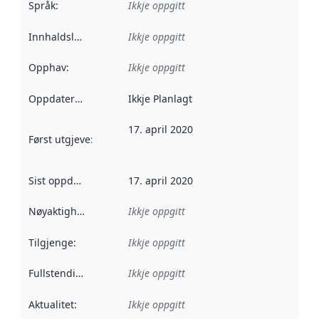
Språk
:
Ikkje oppgitt
Innhaldsleverandørar
Ikkje oppgitt
:
Opphav
:
Ikkje oppgitt
Oppdateringsfrekvens
Ikkje Planlagt
:
17. april 2020
Først utgjeve
:
Denne datoen seier når dataa i dette datasettet 
Sist oppdatert
:
17. april 2020
Nøyaktigheit
:
Ikkje oppgitt
Tilgjenge
:
Ikkje oppgitt
Fullstendigheit
:
Ikkje oppgitt
Aktualitet
:
Ikkje oppgitt