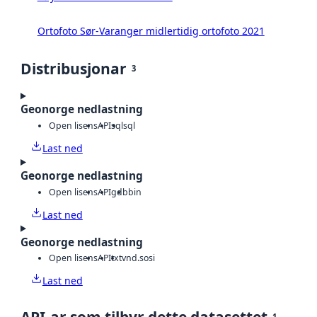
Ortofoto Sør-Varanger midlertidig ortofoto 2021
Distribusjonar
3
Geonorge nedlastning
Open lisens
API
sql
sql
Last ned
Geonorge nedlastning
Open lisens
API
gdb
bin
Last ned
Geonorge nedlastning
Open lisens
API
txt
vnd.sosi
Last ned
1