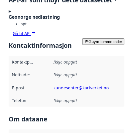
API-ar som tilbyr dette datasettet
Geonorge nedlastning
ppt
Gå til API
Gøym tomme rader
Kontaktinformasjon
Kontaktpunkt
:
Ikkje oppgitt
Nettside
:
Ikkje oppgitt
E-post
:
kundesenter@kartverket.no
Telefon
:
Ikkje oppgitt
Om dataane