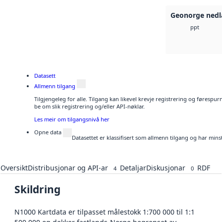
Geonorge nedl
ppt
Datasett
Allmenn tilgang
Tilgjengeleg for alle. Tilgang kan likevel krevje registrering og førespu
be om slik registrering og/eller API-nøklar.
Les meir om tilgangsnivå her
Opne data
Datasettet er klassifisert som allmenn tilgang og har mins
Oversikt
Distribusjonar og API-ar
Detaljar
Diskusjonar
RDF
4
0
Skildring
N1000 Kartdata er tilpasset målestokk 1:700 000 til 1:1