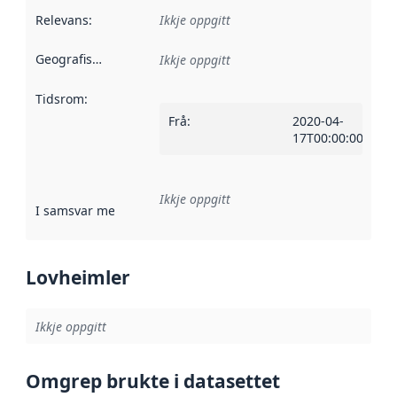
Relevans
:
Ikkje oppgitt
Geografisk område
:
Ikkje oppgitt
Tidsrom
:
Frå
:
2020-04-
17T00:00:00Z
Ikkje oppgitt
I samsvar med
:
Referanse til ei implementeringsregel eller an
Lovheimler
Ikkje oppgitt
Omgrep brukte i datasettet