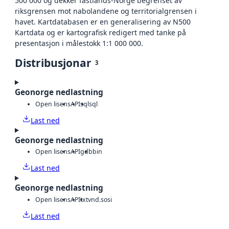
500 000 og dekker fastlands-Norge begrenset av
riksgrensen mot nabolandene og territorialgrensen i
havet. Kartdatabasen er en generalisering av N500
Kartdata og er kartografisk redigert med tanke på
presentasjon i målestokk 1:1 000 000.
Distribusjonar
3
Geonorge nedlastning
Open lisens
API
sql
sql
Last ned
Geonorge nedlastning
Open lisens
API
gdb
bin
Last ned
Geonorge nedlastning
Open lisens
API
txt
vnd.sosi
Last ned