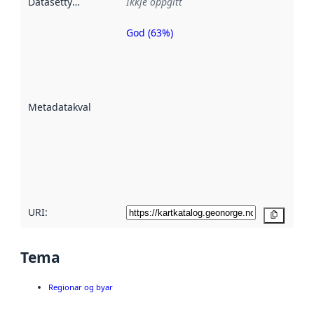
Datasettype
:
Ikkje oppgitt
God (63%)
Metadatakvalitet
er ein indikator
på kor godt
datasettene er
beskrive ved
Metadatakvalitet
:
hjelp av
metadata.
Les meir om
metadatakvalitet
her
URI:
Kopier
Tema
Regionar og byar