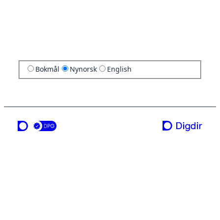
Bokmål
Nynorsk
English
ei teneste frå