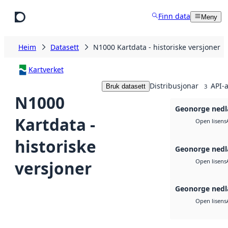
Hopp til hovudinnhald
Finn data
Meny
Heim
Datasett
N1000 Kartdata - historiske versjoner
Kartverket
Distribusjonar
API-a
Bruk datasett
3
N1000
Geonorge nedl
Kartdata -
Open lisens
historiske
Geonorge nedl
versjoner
Open lisens
Geonorge nedl
Open lisens