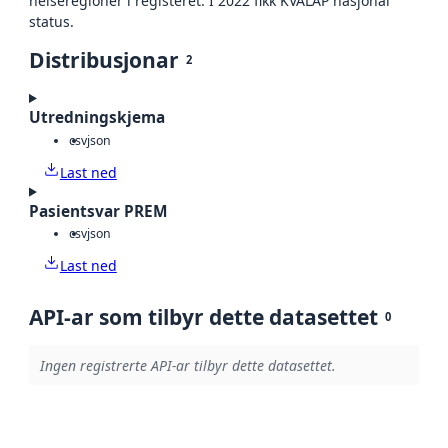
helseregioner i registeret. I 2022 fikk KVALAP nasjonal
status.
Distribusjonar
2
Utredningskjema
csv
json
Last ned
Pasientsvar PREM
csv
json
Last ned
API-ar som tilbyr dette datasettet
0
Ingen registrerte API-ar tilbyr dette datasettet.