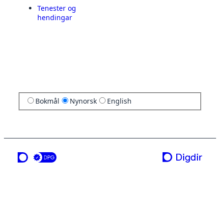
Tenester og
hendingar
Bokmål
Nynorsk
English
ei teneste frå