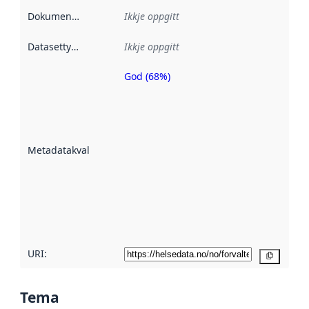
Dokumentasjon
:
Ikkje oppgitt
Datasettype
:
Ikkje oppgitt
God (68%)
Metadatakvalitet
er ein indikator
på kor godt
datasettene er
beskrive ved
Metadatakvalitet
:
hjelp av
metadata.
Les meir om
metadatakvalitet
her
URI:
Kopier
Tema