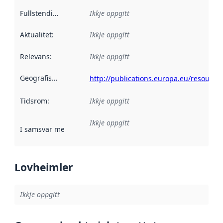
Fullstendigheit
:
Ikkje oppgitt
Aktualitet
:
Ikkje oppgitt
Relevans
:
Ikkje oppgitt
Geografisk område
:
http://publications.europa.eu/resource
Tidsrom
:
Ikkje oppgitt
Ikkje oppgitt
I samsvar med
:
Referanse til ei implementeringsregel eller an
Lovheimler
Ikkje oppgitt