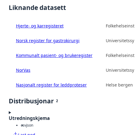
Liknande datasett
Hjerte- og karregisteret
Folkehelseinsti
Norsk register for gastrokirurgi
Universitetss
Kommunalt pasient- og brukeregister
Folkehelseinsti
NorVas
Universitetss
Nasjonalt register for leddproteser
Helse bergen 
Distribusjonar
2
Utredningskjema
csv
json
Last ned