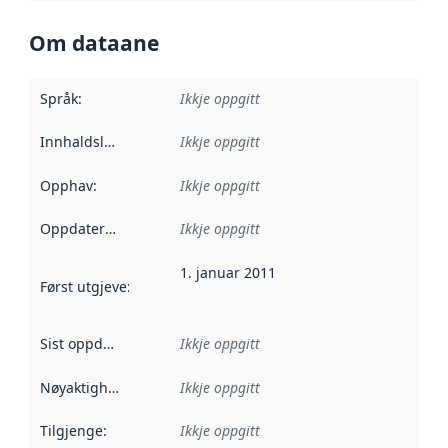
Om dataane
Språk
:
Ikkje oppgitt
Innhaldsleverandørar
Ikkje oppgitt
:
Opphav
:
Ikkje oppgitt
Oppdateringsfrekvens
Ikkje oppgitt
:
1. januar 2011
Først utgjeve
:
Denne datoen seier når dataa i dette datasettet 
Sist oppdatert
:
Ikkje oppgitt
Nøyaktigheit
:
Ikkje oppgitt
Tilgjenge
:
Ikkje oppgitt