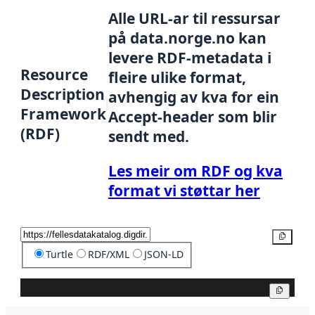
Alle URL-ar til ressursar
på data.norge.no kan
levere RDF-metadata i
Resource
fleire ulike format,
Description
avhengig av kva for ein
Framework
Accept-header som blir
(RDF)
sendt med.
Les meir om RDF og kva
format vi støttar her
Kopier
Turtle
RDF/XML
JSON-LD
Kopier