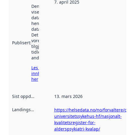
7. april 2025
Denne datoen
viser når
datasettet vart
henta inn av
data.norge.no.
Det kan ha
vore
Publisert
:
tilgjengeleg
tidlegare
andre stader.
Les meir om
innhenting
her
Sist oppdatert
:
13. mars 2026
Landingsside
:
https://helsedata.no/no/forvaltere/oslo-
universitetssykehus-hf/nasjonalt-
kvalitetsregister-for-
alderspsykiatri-kvalap/