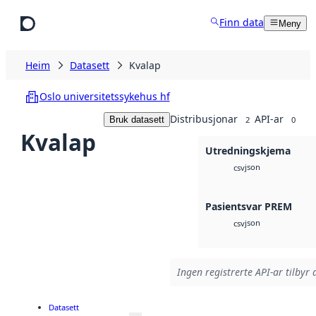
Hopp til hovudinnhald
Finn data
Meny
Heim
Datasett
Kvalap
Oslo universitetssykehus hf
Distribusjonar
API-ar
Bruk datasett
2
0
Kvalap
Utredningskjema
json
csv
Pasientsvar PREM
json
csv
Ingen registrerte API-ar tilbyr 
Datasett