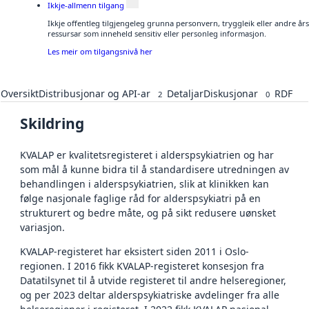
Ikkje-allmenn tilgang
Ikkje offentleg tilgjengeleg grunna personvern, tryggleik eller andre å
ressursar som inneheld sensitiv eller personleg informasjon.
Les meir om tilgangsnivå her
Oversikt
Distribusjonar og API-ar
Detaljar
Diskusjonar
RDF
2
0
Skildring
KVALAP er kvalitetsregisteret i alderspsykiatrien og har
som mål å kunne bidra til å standardisere utredningen av
behandlingen i alderspsykiatrien, slik at klinikken kan
følge nasjonale faglige råd for alderspsykiatri på en
strukturert og bedre måte, og på sikt redusere uønsket
variasjon.
KVALAP-registeret har eksistert siden 2011 i Oslo-
regionen. I 2016 fikk KVALAP-registeret konsesjon fra
Datatilsynet til å utvide registeret til andre helseregioner,
og per 2023 deltar alderspsykiatriske avdelinger fra alle