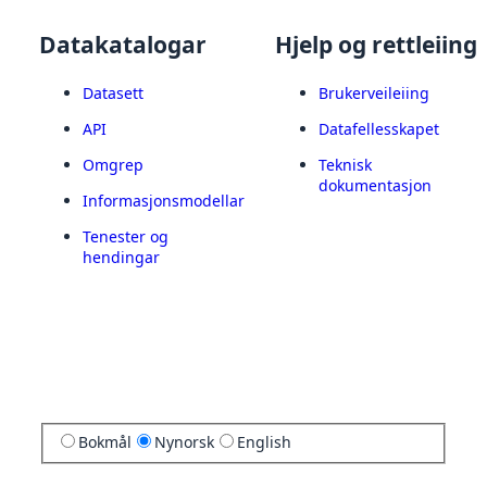
Datakatalogar
Hjelp og rettleiing
Datasett
Brukerveileiing
API
Datafellesskapet
Omgrep
Teknisk
dokumentasjon
Informasjonsmodellar
Tenester og
hendingar
Bokmål
Nynorsk
English