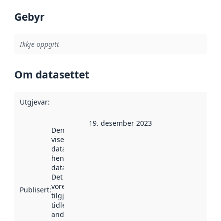
Gebyr
Ikkje oppgitt
Om datasettet
Utgjevar
:
19. desember 2023
Denne datoen
viser når
datasettet vart
henta inn av
data.norge.no.
Det kan ha
vore
Publisert
:
tilgjengeleg
tidlegare
andre stader.