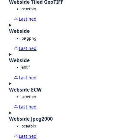
Webside Tiled GeoTIFF
octet
bin
Last ned
Webside
png
png
Last ned
Webside
tiff
tif
Last ned
Webside ECW
octet
bin
Last ned
Webside Jpeg2000
octet
bin
Last ned