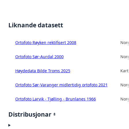
Liknande datasett
Ortofoto Røyken rektifisert 2008
Norg
Ortofoto Sør-Aurdal 2000
Norg
Høydedata Bilde Troms 2025
Kart
Ortofoto Sør-Varanger midlertidig ortofoto 2021
Norg
Ortofoto Larvik - Tjølling - Brunlanes 1966
Norg
Distribusjonar
8