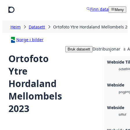
Hopp til hovudinnhald
Finn data
Meny
Heim
Datasett
Ortofoto Ytre Hordaland Mellombels 2
Norge i bilder
Distribusjonar
A
Bruk datasett
8
Ortofoto
Webside Ti
Ytre
bi
octet
Hordaland
Webside
pn
Mellombels
png
2023
Webside
tif
tiff