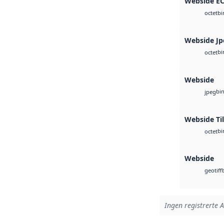
Webside E
bi
octet
Webside Jp
bi
octet
Webside
bi
jpeg
Webside Til
bi
octet
Webside
geotiff
Ingen registrerte A