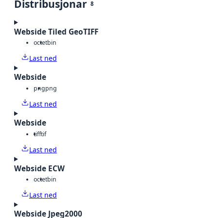
Distribusjonar
8
Webside Tiled GeoTIFF
octet
bin
Last ned
Webside
png
png
Last ned
Webside
tiff
tif
Last ned
Webside ECW
octet
bin
Last ned
Webside Jpeg2000