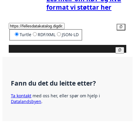
format vi støttar her
Kopier
Turtle
RDF/XML
JSON-LD
Kopier
Fann du det du leitte etter?
Ta kontakt
med oss her, eller spør om hjelp i
Datalandsbyen
.