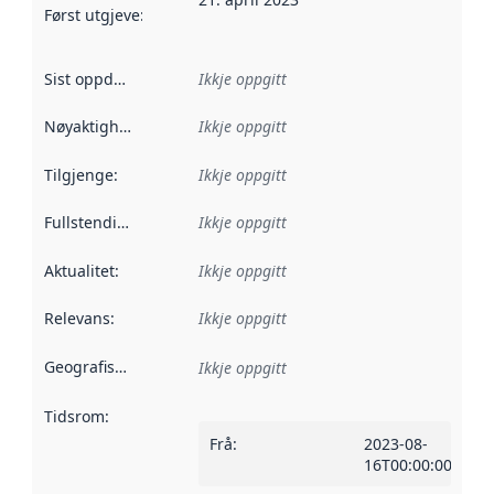
Først utgjeve
:
Denne datoen seier når dataa i dette datasettet 
Sist oppdatert
:
Ikkje oppgitt
Nøyaktigheit
:
Ikkje oppgitt
Tilgjenge
:
Ikkje oppgitt
Fullstendigheit
:
Ikkje oppgitt
Aktualitet
:
Ikkje oppgitt
Relevans
:
Ikkje oppgitt
Geografisk område
:
Ikkje oppgitt
Tidsrom
:
Frå
:
2023-08-
16T00:00:00Z