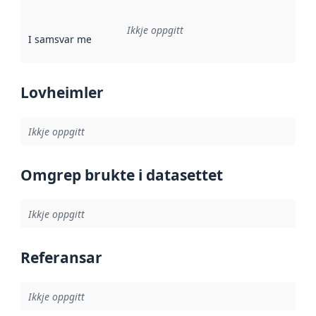
Ikkje oppgitt
I samsvar med
:
Referanse til ei implementeringsregel eller an
Lovheimler
Ikkje oppgitt
Omgrep brukte i datasettet
Ikkje oppgitt
Referansar
Ikkje oppgitt