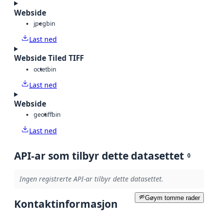
Webside
jpeg
bin
Last ned
Webside Tiled TIFF
octet
bin
Last ned
Webside
geotiff
bin
Last ned
API-ar som tilbyr dette datasettet
0
Ingen registrerte API-ar tilbyr dette datasettet.
Gøym tomme rader
Kontaktinformasjon