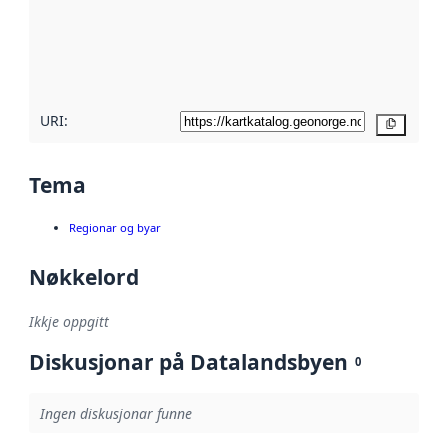
Les meir om
metadatakvalitet
her
URI:
Kopier
Tema
Regionar og byar
Nøkkelord
Ikkje oppgitt
Diskusjonar på Datalandsbyen
0
Ingen diskusjonar funne