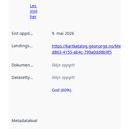
Les meir om
innhenting
her
Sist oppdatert
:
9. mai 2026
Landingsside
:
https://kartkatalog.geonorge.no/Metad
d863-4155-ab4c-799a0dd8b9f5
Dokumentasjon
:
Ikkje oppgitt
Datasettype
:
Ikkje oppgitt
God (60%)
Metadatakvalitet
er ein indikator
på kor godt
datasettene er
beskrive ved
Metadatakvalitet
:
hjelp av
metadata.