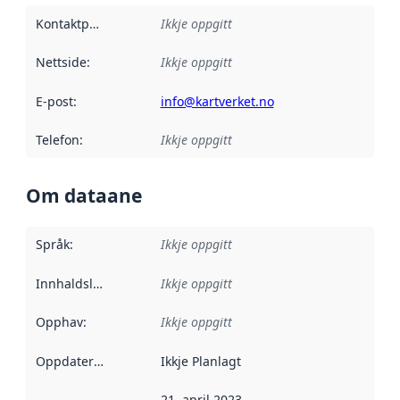
Kontaktpunkt
:
Ikkje oppgitt
Nettside
:
Ikkje oppgitt
E-post
:
info@kartverket.no
Telefon
:
Ikkje oppgitt
Om dataane
Språk
:
Ikkje oppgitt
Innhaldsleverandørar
Ikkje oppgitt
:
Opphav
:
Ikkje oppgitt
Oppdateringsfrekvens
Ikkje Planlagt
:
21. april 2023