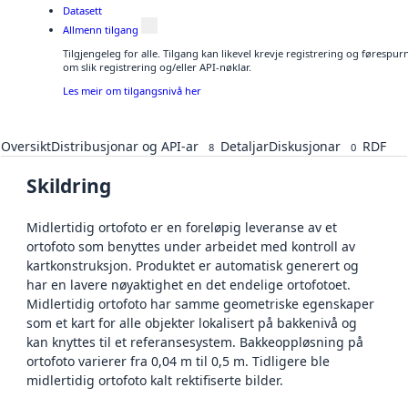
Datasett
Allmenn tilgang
Tilgjengeleg for alle. Tilgang kan likevel krevje registrering og føresp
om slik registrering og/eller API-nøklar.
Les meir om tilgangsnivå her
Oversikt
Distribusjonar og API-ar
Detaljar
Diskusjonar
RDF
8
0
Skildring
Midlertidig ortofoto er en foreløpig leveranse av et
ortofoto som benyttes under arbeidet med kontroll av
kartkonstruksjon. Produktet er automatisk generert og
har en lavere nøyaktighet en det endelige ortofotoet.
Midlertidig ortofoto har samme geometriske egenskaper
som et kart for alle objekter lokalisert på bakkenivå og
kan knyttes til et referansesystem. Bakkeoppløsning på
ortofoto varierer fra 0,04 m til 0,5 m. Tidligere ble
midlertidig ortofoto kalt rektifiserte bilder.