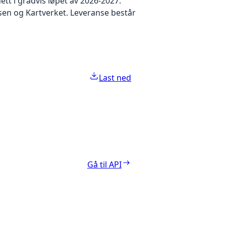
ett i gradvis løpet av 2026-2027.
en og Kartverket. Leveranse består
Last ned
Gå til API