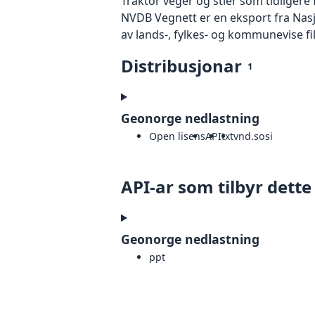
Traktor veger og stier som tidligere 
NVDB Vegnett er en eksport fra Nas
av lands-, fylkes- og kommunevise fi
Distribusjonar
1
Geonorge nedlastning
Open lisens
API
txt
vnd.sosi
API-ar som tilbyr dette
Geonorge nedlastning
ppt