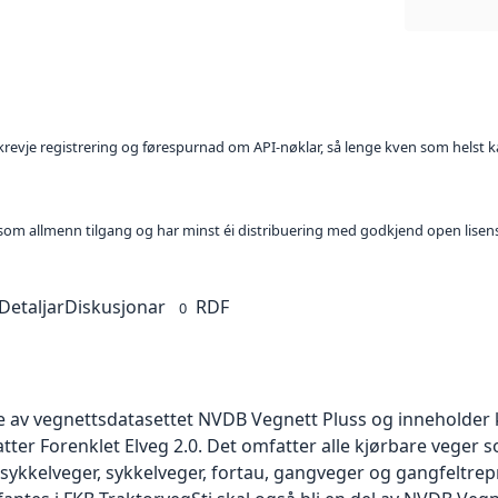
l krevje registrering og førespurnad om API-nøklar, så lenge kven som helst ka
t som allmenn tilgang og har minst éi distribuering med godkjend open lisen
Detaljar
Diskusjonar
RDF
0
e av vegnettsdatasettet NVDB Vegnett Pluss og inneholder
tter Forenklet Elveg 2.0. Det omfatter alle kjørbare veger s
g sykkelveger, sykkelveger, fortau, gangveger og gangfeltr