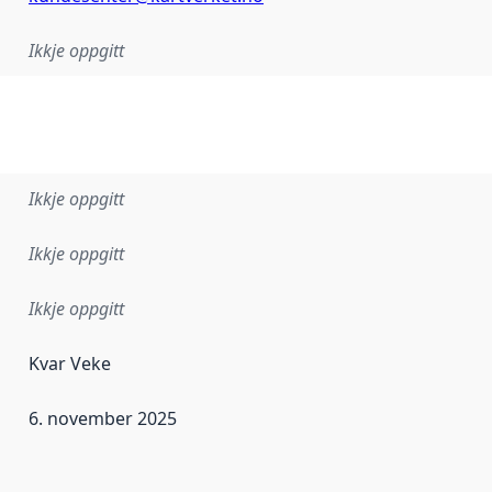
Ikkje oppgitt
Ikkje oppgitt
Ikkje oppgitt
Ikkje oppgitt
Kvar Veke
6. november 2025
r dataa i dette datasettet først blei utgitt. Det kan ha skje