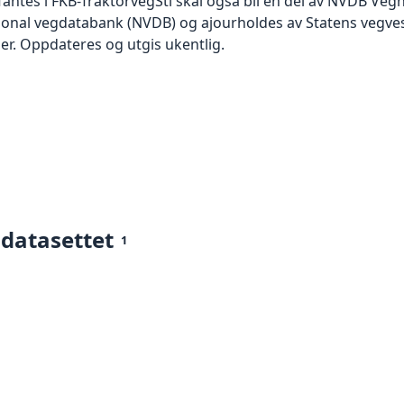
fantes i FKB-TraktorvegSti skal også bli en del av NVDB Vegn
jonal vegdatabank (NVDB) og ajourholdes av Statens vegves
ler. Oppdateres og utgis ukentlig.
 datasettet
1