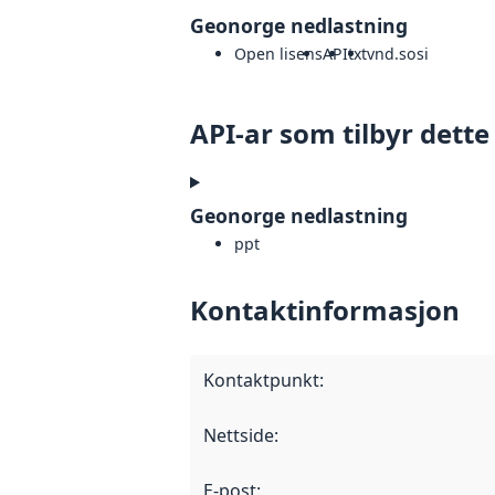
Geonorge nedlastning
Open lisens
API
txt
vnd.sosi
API-ar som tilbyr dette
Geonorge nedlastning
ppt
Kontaktinformasjon
Kontaktpunkt
:
Nettside
:
E-post
: