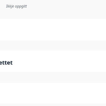
Ikkje oppgitt
lementeringsregel eller anna spesifikasjon som ligg til grun
ettet