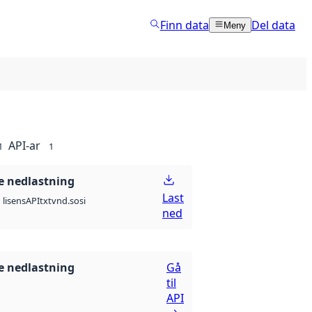
Finn data
Del data
Meny
API-ar
1
1
 nedlastning
Last
API
txt
vnd.sosi
lisens
ned
 nedlastning
Gå
til
API