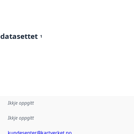
 datasettet
1
Ikkje oppgitt
Ikkje oppgitt
kundesenter@kartverket.no