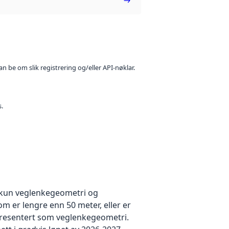
n be om slik registrering og/eller API-nøklar.
s.
 kun veglenkegeometri og
om er lengre enn 50 meter, eller er
epresentert som veglenkegeometri.