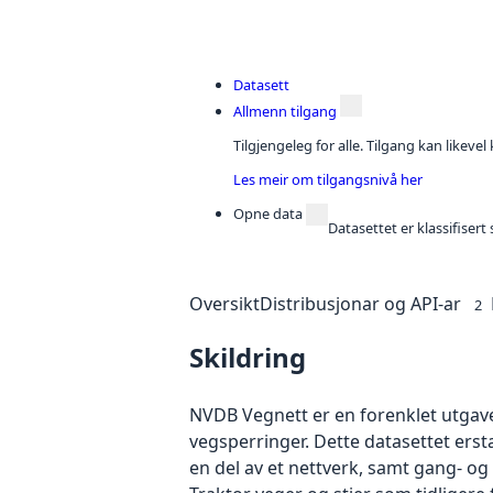
Datasett
Allmenn tilgang
Tilgjengeleg for alle. Tilgang kan likeve
Les meir om tilgangsnivå her
Opne data
Datasettet er klassifiser
Oversikt
Distribusjonar og API-ar
2
Skildring
NVDB Vegnett er en forenklet utgav
vegsperringer. Dette datasettet ersta
en del av et nettverk, samt gang- o