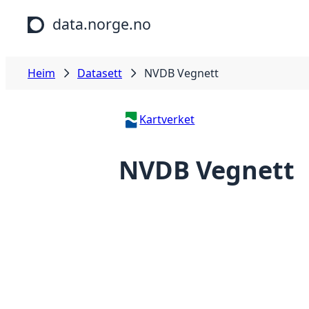
Hopp til hovudinnhald
data.norge.no
Heim
Datasett
NVDB Vegnett
Kartverket
NVDB Vegnett