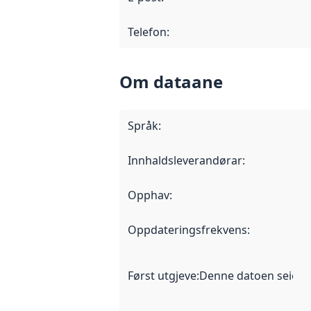
Telefon
:
Om dataane
Språk
:
Innhaldsleverandørar
:
Opphav
:
Oppdateringsfrekvens
:
Først utgjeve
:
Denne datoen seier nå