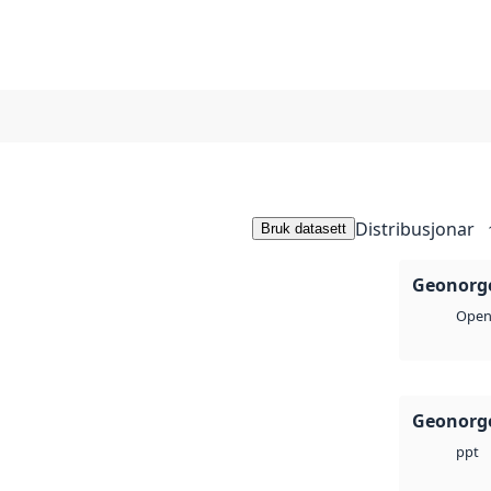
Distribusjonar
Bruk datasett
Geonorge
Open 
Geonorge
ppt