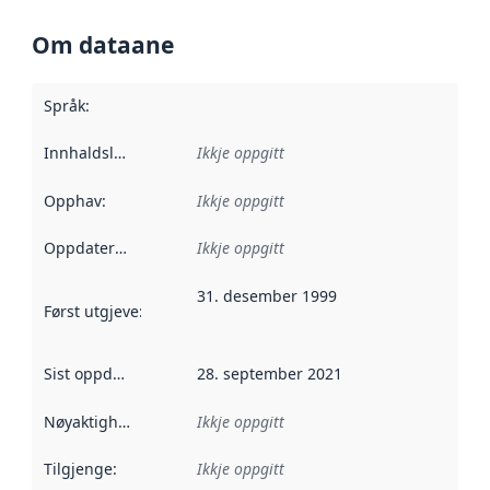
Om dataane
Språk
:
Innhaldsleverandørar
Ikkje oppgitt
:
Opphav
:
Ikkje oppgitt
Oppdateringsfrekvens
Ikkje oppgitt
:
31. desember 1999
Først utgjeve
:
Denne datoen seier når dataa i dette datasettet 
Sist oppdatert
:
28. september 2021
Nøyaktigheit
:
Ikkje oppgitt
Tilgjenge
:
Ikkje oppgitt