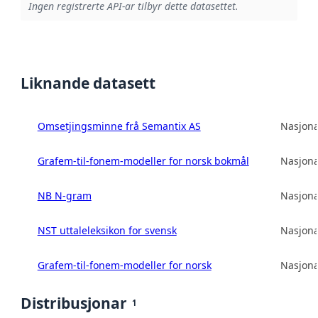
Ingen registrerte API-ar tilbyr dette datasettet.
Liknande datasett
Omsetjingsminne frå Semantix AS
Nasjona
Grafem-til-fonem-modeller for norsk bokmål
Nasjona
NB N-gram
Nasjona
NST uttaleleksikon for svensk
Nasjona
Grafem-til-fonem-modeller for norsk
Nasjona
Distribusjonar
1