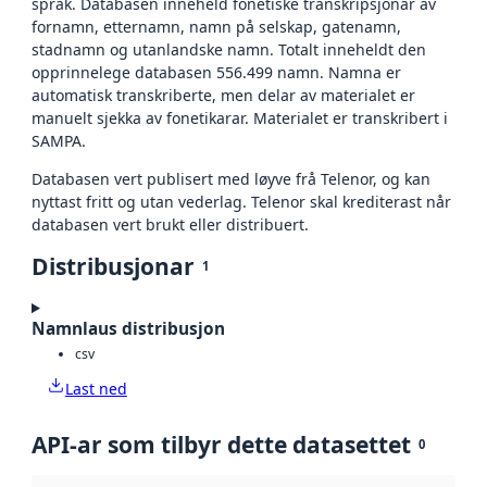
språk. Databasen inneheld fonetiske transkripsjonar av
fornamn, etternamn, namn på selskap, gatenamn,
stadnamn og utanlandske namn. Totalt inneheldt den
opprinnelege databasen 556.499 namn. Namna er
automatisk transkriberte, men delar av materialet er
manuelt sjekka av fonetikarar. Materialet er transkribert i
SAMPA.
Databasen vert publisert med løyve frå Telenor, og kan
nyttast fritt og utan vederlag. Telenor skal krediterast når
databasen vert brukt eller distribuert.
Distribusjonar
1
Namnlaus distribusjon
csv
Last ned
API-ar som tilbyr dette datasettet
0