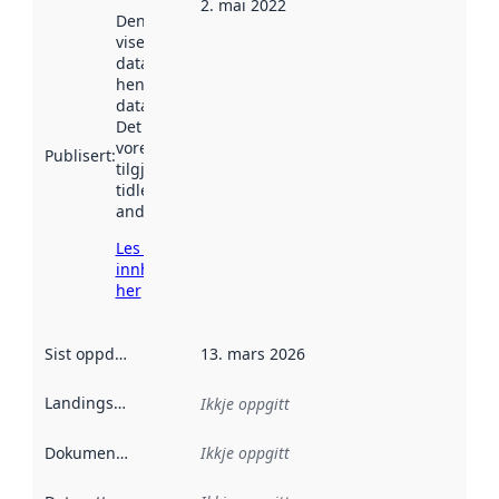
2. mai 2022
Denne datoen
viser når
datasettet vart
henta inn av
data.norge.no.
Det kan ha
vore
Publisert
:
tilgjengeleg
tidlegare
andre stader.
Les meir om
innhenting
her
Sist oppdatert
:
13. mars 2026
Landingsside
:
Ikkje oppgitt
Dokumentasjon
:
Ikkje oppgitt