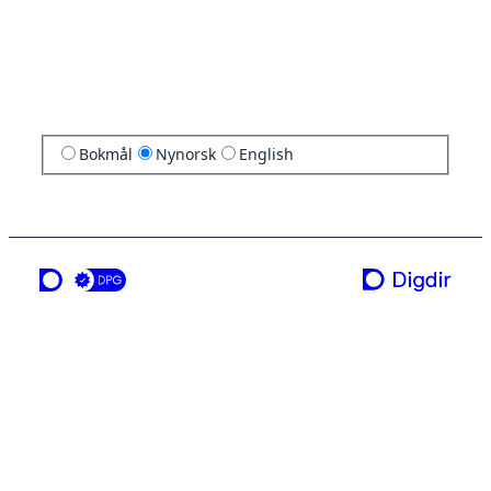
Bokmål
Nynorsk
English
ei teneste frå