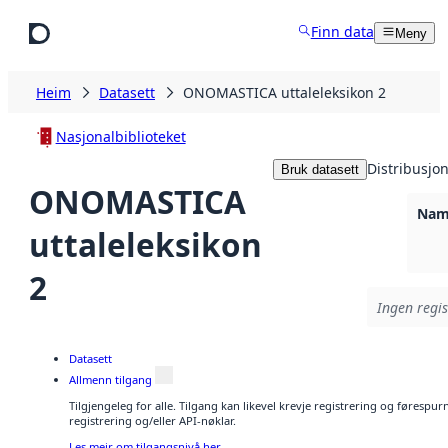
Hopp til hovudinnhald
Finn data
Meny
Heim
Datasett
ONOMASTICA uttaleleksikon 2
Nasjonalbiblioteket
Distribusjo
Bruk datasett
ONOMASTICA
Namn
uttaleleksikon
2
Ingen regis
Datasett
Allmenn tilgang
Tilgjengeleg for alle. Tilgang kan likevel krevje registrering og førespu
registrering og/eller API-nøklar.
Les meir om tilgangsnivå her