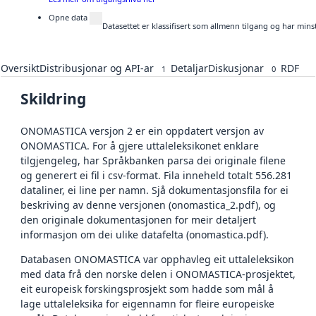
Opne data
Datasettet er klassifisert som allmenn tilgang og har mins
Oversikt
Distribusjonar og API-ar
Detaljar
Diskusjonar
RDF
1
0
Skildring
ONOMASTICA versjon 2 er ein oppdatert versjon av
ONOMASTICA. For å gjere uttaleleksikonet enklare
tilgjengeleg, har Språkbanken parsa dei originale filene
og generert ei fil i csv-format. Fila inneheld totalt 556.281
dataliner, ei line per namn. Sjå dokumentasjonsfila for ei
beskriving av denne versjonen (onomastica_2.pdf), og
den originale dokumentasjonen for meir detaljert
informasjon om dei ulike datafelta (onomastica.pdf).
Databasen ONOMASTICA var opphavleg eit uttaleleksikon
med data frå den norske delen i ONOMASTICA-prosjektet,
eit europeisk forskingsprosjekt som hadde som mål å
lage uttaleleksika for eigennamn for fleire europeiske