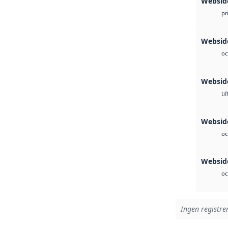
Websid
p
Websid
oc
Websid
tif
Webside
oc
Webside
oc
Ingen registrer