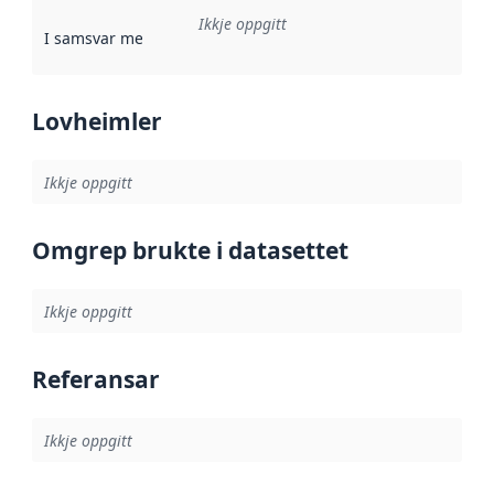
Ikkje oppgitt
I samsvar med
:
Referanse til ei implementeringsregel eller an
Lovheimler
Ikkje oppgitt
Omgrep brukte i datasettet
Ikkje oppgitt
Referansar
Ikkje oppgitt