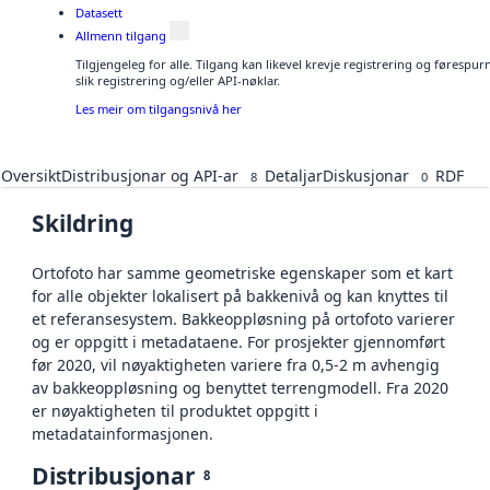
Datasett
Allmenn tilgang
Tilgjengeleg for alle. Tilgang kan likevel krevje registrering og føresp
slik registrering og/eller API-nøklar.
Les meir om tilgangsnivå her
Oversikt
Distribusjonar og API-ar
Detaljar
Diskusjonar
RDF
8
0
Skildring
Ortofoto har samme geometriske egenskaper som et kart
for alle objekter lokalisert på bakkenivå og kan knyttes til
et referansesystem. Bakkeoppløsning på ortofoto varierer
og er oppgitt i metadataene. For prosjekter gjennomført
før 2020, vil nøyaktigheten variere fra 0,5-2 m avhengig
av bakkeoppløsning og benyttet terrengmodell. Fra 2020
er nøyaktigheten til produktet oppgitt i
metadatainformasjonen.
Distribusjonar
8