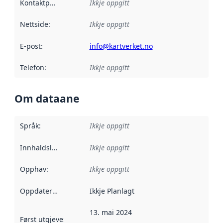
Kontaktpunkt
:
Ikkje oppgitt
Nettside
:
Ikkje oppgitt
E-post
:
info@kartverket.no
Telefon
:
Ikkje oppgitt
Om dataane
Språk
:
Ikkje oppgitt
Innhaldsleverandørar
Ikkje oppgitt
:
Opphav
:
Ikkje oppgitt
Oppdateringsfrekvens
Ikkje Planlagt
:
13. mai 2024
Først utgjeve
:
Denne datoen seier når dataa i dette datasettet 