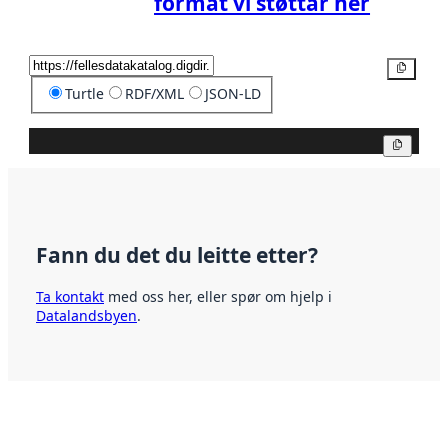
format vi støttar her
Kopier
Turtle
RDF/XML
JSON-LD
Kopier
Fann du det du leitte etter?
Ta kontakt
med oss her, eller spør om hjelp i
Datalandsbyen
.