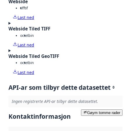
Webside
tiff
tif
Last ned
Webside Tiled TIFF
octet
bin
Last ned
Webside Tiled GeoTIFF
octet
bin
Last ned
API-ar som tilbyr dette datasettet
0
Ingen registrerte API-ar tilbyr dette datasettet.
Gøym tomme rader
Kontaktinformasjon