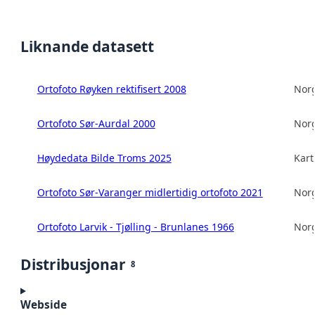
Liknande datasett
Ortofoto Røyken rektifisert 2008
Norg
Ortofoto Sør-Aurdal 2000
Norg
Høydedata Bilde Troms 2025
Kart
Ortofoto Sør-Varanger midlertidig ortofoto 2021
Norg
Ortofoto Larvik - Tjølling - Brunlanes 1966
Norg
Distribusjonar
8
Webside