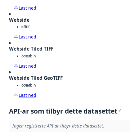
Last ned
Webside
tiff
tif
Last ned
Webside Tiled TIFF
octet
bin
Last ned
Webside Tiled GeoTIFF
octet
bin
Last ned
API-ar som tilbyr dette datasettet
0
Ingen registrerte API-ar tilbyr dette datasettet.