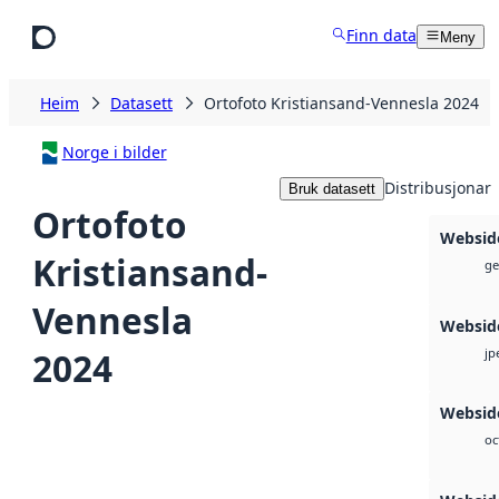
Hopp til hovudinnhald
Finn data
Meny
Heim
Datasett
Ortofoto Kristiansand-Vennesla 2024
Norge i bilder
Distribusjonar
Bruk datasett
Ortofoto
Websid
Kristiansand-
ge
Vennesla
Websid
2024
jp
Websid
oc