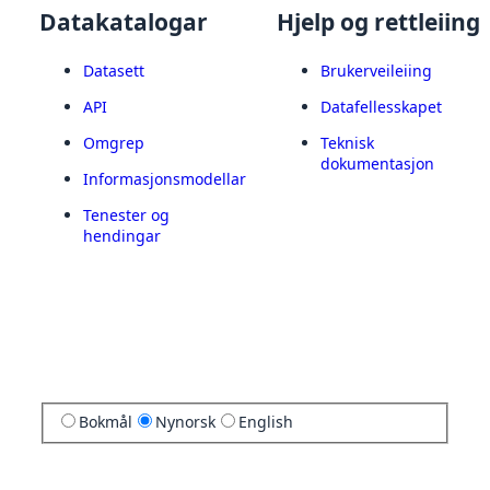
Datakatalogar
Hjelp og rettleiing
Datasett
Brukerveileiing
API
Datafellesskapet
Omgrep
Teknisk
dokumentasjon
Informasjonsmodellar
Tenester og
hendingar
Bokmål
Nynorsk
English