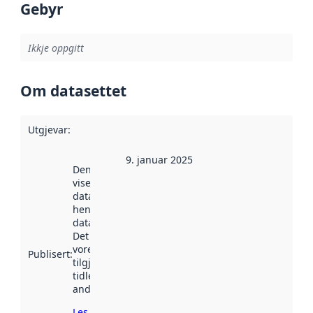
Gebyr
Ikkje oppgitt
Om datasettet
Utgjevar
:
9. januar 2025
Denne datoen
viser når
datasettet vart
henta inn av
data.norge.no.
Det kan ha
vore
Publisert
:
tilgjengeleg
tidlegare
andre stader.
Les meir om