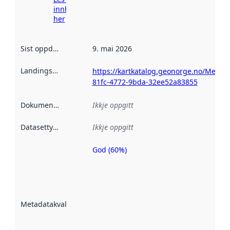
innhenting
her
Sist oppdatert
:
9. mai 2026
Landingsside
:
https://kartkatalog.geonorge.no/Metad
81fc-4772-9bda-32ee52a83855
Dokumentasjon
:
Ikkje oppgitt
Datasettype
:
Ikkje oppgitt
God (60%)
Metadatakvalitet
er ein indikator
på kor godt
datasettene er
beskrive ved
Metadatakvalitet
:
hjelp av
metadata.