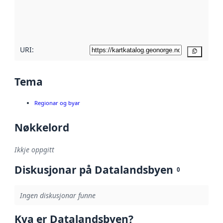
Les meir om
metadatakvalitet
her
URI:
Kopier
Tema
Regionar og byar
Nøkkelord
Ikkje oppgitt
Diskusjonar på Datalandsbyen
0
Ingen diskusjonar funne
Kva er Datalandsbyen?