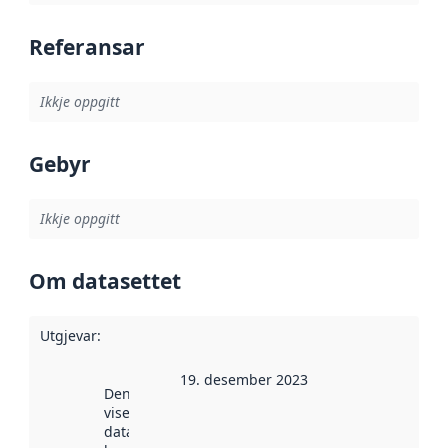
Referansar
Ikkje oppgitt
Gebyr
Ikkje oppgitt
Om datasettet
Utgjevar
:
19. desember 2023
Denne datoen
viser når
datasettet vart