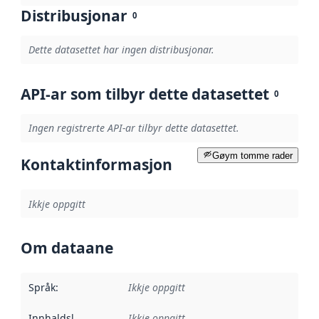
Distribusjonar
0
Dette datasettet har ingen distribusjonar.
API-ar som tilbyr dette datasettet
0
Ingen registrerte API-ar tilbyr dette datasettet.
Gøym tomme rader
Kontaktinformasjon
Ikkje oppgitt
Om dataane
Språk
:
Ikkje oppgitt
Innhaldsleverandørar
Ikkje oppgitt
: