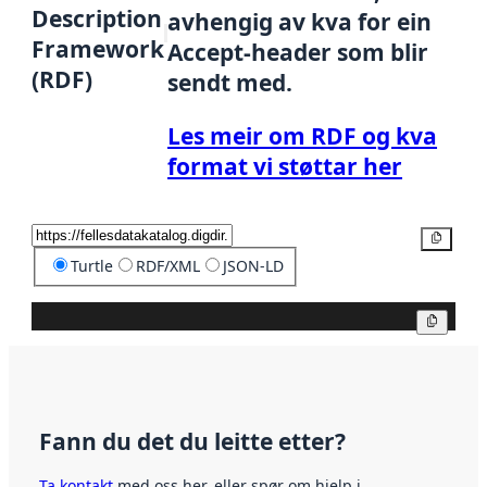
Description
avhengig av kva for ein
Framework
Accept-header som blir
(RDF)
sendt med.
Les meir om RDF og kva
format vi støttar her
Kopier
Turtle
RDF/XML
JSON-LD
Kopier
Fann du det du leitte etter?
Ta kontakt
med oss her, eller spør om hjelp i