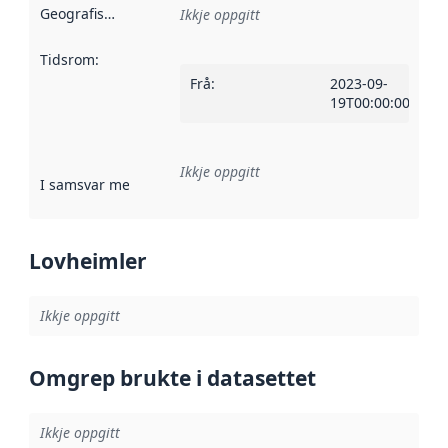
Geografisk område
:
Ikkje oppgitt
Tidsrom
:
Frå
:
2023-09-
19T00:00:00Z
Ikkje oppgitt
I samsvar med
:
Referanse til ei implementeringsregel eller an
Lovheimler
Ikkje oppgitt
Omgrep brukte i datasettet
Ikkje oppgitt