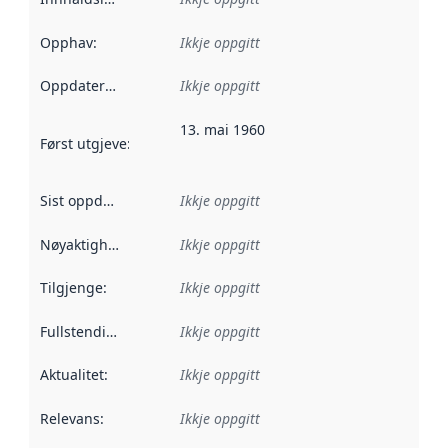
Opphav
:
Ikkje oppgitt
Oppdateringsfrekvens
Ikkje oppgitt
:
13. mai 1960
Først utgjeve
:
Denne datoen seier når dataa i dette datasettet 
Sist oppdatert
:
Ikkje oppgitt
Nøyaktigheit
:
Ikkje oppgitt
Tilgjenge
:
Ikkje oppgitt
Fullstendigheit
:
Ikkje oppgitt
Aktualitet
:
Ikkje oppgitt
Relevans
:
Ikkje oppgitt