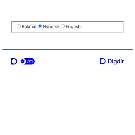
Bokmål
Nynorsk
English
ei teneste frå