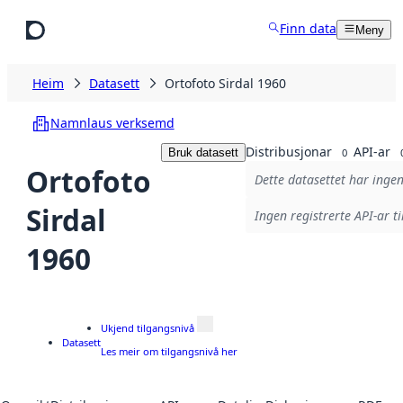
Hopp til hovudinnhald
Finn data
Meny
Heim
Datasett
Ortofoto Sirdal 1960
Namnlaus verksemd
Distribusjonar
API-ar
Bruk datasett
0
Ortofoto
Dette datasettet har ingen
Sirdal
Ingen registrerte API-ar ti
1960
Ukjend tilgangsnivå
Datasett
Les meir om tilgangsnivå her