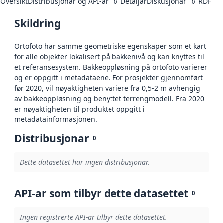
Oversikt
Distribusjonar og API-ar
Detaljar
Diskusjonar
RDF
0
0
Skildring
Ortofoto har samme geometriske egenskaper som et kart
for alle objekter lokalisert på bakkenivå og kan knyttes til
et referansesystem. Bakkeoppløsning på ortofoto varierer
og er oppgitt i metadataene. For prosjekter gjennomført
før 2020, vil nøyaktigheten variere fra 0,5-2 m avhengig
av bakkeoppløsning og benyttet terrengmodell. Fra 2020
er nøyaktigheten til produktet oppgitt i
metadatainformasjonen.
Distribusjonar
0
Dette datasettet har ingen distribusjonar.
API-ar som tilbyr dette datasettet
0
Ingen registrerte API-ar tilbyr dette datasettet.