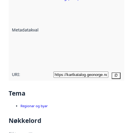
Metadatakvalitet
er ein indikator
på kor godt
datasettene er
beskrive ved
Metadatakvalitet
:
hjelp av
metadata.
Les meir om
metadatakvalitet
her
URI:
Kopier
Tema
Regionar og byar
Nøkkelord