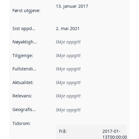
13. januar 2017
Først utgjeve
:
Denne datoen seier når dataa i dette datasettet 
Sist oppdatert
:
2. mai 2021
Nøyaktigheit
:
Ikkje oppgitt
Tilgjenge
:
Ikkje oppgitt
Fullstendigheit
:
Ikkje oppgitt
Aktualitet
:
Ikkje oppgitt
Relevans
:
Ikkje oppgitt
Geografisk område
:
Ikkje oppgitt
Tidsrom
:
Frå
:
2017-01-
13T00:00:00Z