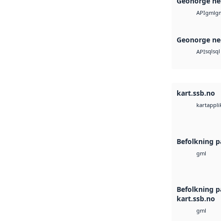
Geonorge ne
gml
g
API
Geonorge ne
sql
sql
API
kart.ssb.no
kartappli
Befolkning p
gml
Befolkning p
kart.ssb.no
gml