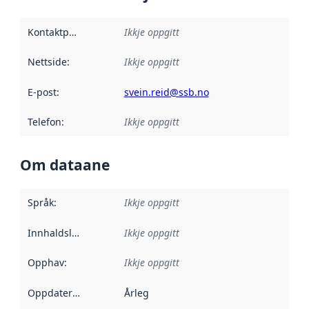
Kontaktpunkt
:
Ikkje oppgitt
Nettside
:
Ikkje oppgitt
E-post
:
svein.reid@ssb.no
Telefon
:
Ikkje oppgitt
Om dataane
Språk
:
Ikkje oppgitt
Innhaldsleverandørar
Ikkje oppgitt
:
Opphav
:
Ikkje oppgitt
Oppdateringsfrekvens
Årleg
: