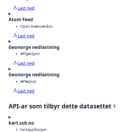
Last ned
Atom Feed
Open lisens
xml
bin
Last ned
Geonorge nedlastning
API
gml
gml
Last ned
Geonorge nedlastning
API
sql
sql
Last ned
API-ar som tilbyr dette datasettet
5
kart.ssb.no
kartapplikasjon