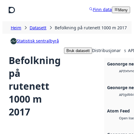
Hopp til hovudinnhald
Finn data
Meny
Heim
Datasett
Befolkning på rutenett 1000 m 2017
Statistisk sentralbyrå
Distribusjonar
API
Bruk datasett
5
Befolkning
Geonorge ne
på
txt
vnd
API
rutenett
Geonorge ne
gdb
b
1000 m
API
2017
Atom Feed
Open lise