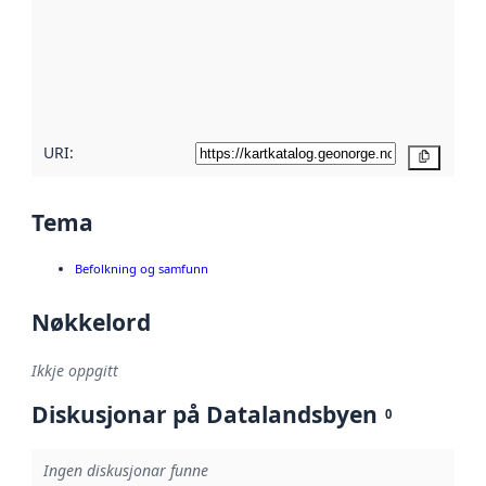
metadata.
Les meir om
metadatakvalitet
her
URI:
Kopier
Tema
Befolkning og samfunn
Nøkkelord
Ikkje oppgitt
Diskusjonar på Datalandsbyen
0
Ingen diskusjonar funne