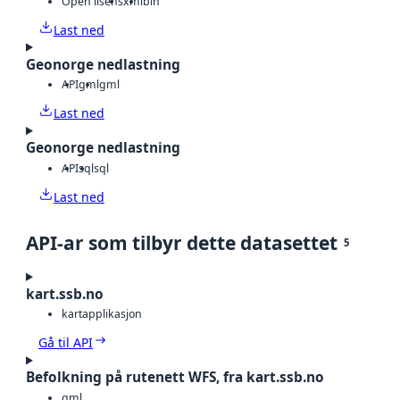
Open lisens
xml
bin
Last ned
Geonorge nedlastning
API
gml
gml
Last ned
Geonorge nedlastning
API
sql
sql
Last ned
API-ar som tilbyr dette datasettet
5
kart.ssb.no
kartapplikasjon
Gå til API
Befolkning på rutenett WFS, fra kart.ssb.no
gml