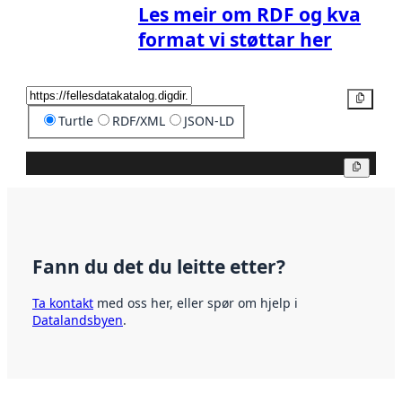
Les meir om RDF og kva
format vi støttar her
Kopier
Turtle
RDF/XML
JSON-LD
Kopier
Fann du det du leitte etter?
Ta kontakt
med oss her, eller spør om hjelp i
Datalandsbyen
.