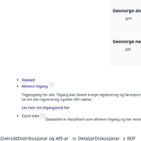
Geonorge at
gml
Geonorge ne
ppt
Datasett
Allmenn tilgang
Tilgjengeleg for alle. Tilgang kan likevel krevje registrering og førespu
be om slik registrering og/eller API-nøklar.
Les meir om tilgangsnivå her
Opne data
Datasettet er klassifisert som allmenn tilgang og har mins
Oversikt
Distribusjonar og API-ar
Detaljar
Diskusjonar
RDF
10
0