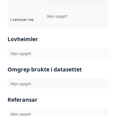
Ikkje oppgitt
I samsvar med
:
Referanse til ei implementeringsregel eller an
Lovheimler
Ikkje oppgitt
Omgrep brukte i datasettet
Ikkje oppgitt
Referansar
Ikkje oppgitt