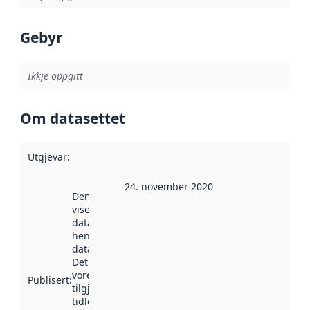
Gebyr
Ikkje oppgitt
Om datasettet
Utgjevar
:
24. november 2020
Denne datoen
viser når
datasettet vart
henta inn av
data.norge.no.
Det kan ha
vore
Publisert
:
tilgjengeleg
tidlegare