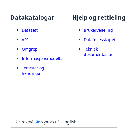
Datakatalogar
Hjelp og rettleiing
Datasett
Brukerveileiing
API
Datafellesskapet
Omgrep
Teknisk
dokumentasjon
Informasjonsmodellar
Tenester og
hendingar
Bokmål
Nynorsk
English