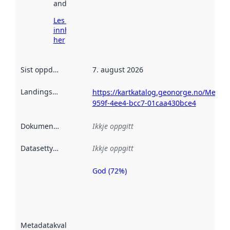
andre stader.
Les meir om
innhenting
her
Sist oppdatert
:
7. august 2026
Landingsside
:
https://kartkatalog.geonorge.no/Metad
959f-4ee4-bcc7-01caa430bce4
Dokumentasjon
:
Ikkje oppgitt
Datasettype
:
Ikkje oppgitt
God (72%)
Metadatakvalitet
er ein indikator
på kor godt
datasettene er
beskrive ved
Metadatakvalitet
:
hjelp av