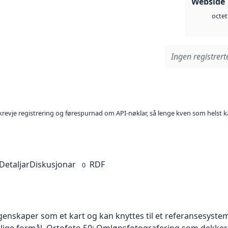
Webside 
octet
Ingen registrerte
l krevje registrering og førespurnad om API-nøklar, så lenge kven som helst ka
Detaljar
Diskusjonar
RDF
0
skaper som et kart og kan knyttes til et referansesystem. 
ellige formål. Ortofoto 50: Omløpsfotografering som dekke