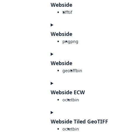
Webside
tiff
tif
Webside
png
png
Webside
geotiff
bin
Webside ECW
octet
bin
Webside Tiled GeoTIFF
octet
bin