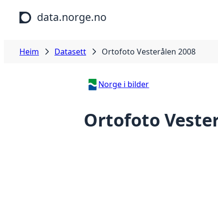
Hopp til hovudinnhald
data.norge.no
Heim
Datasett
Ortofoto Vesterålen 2008
Norge i bilder
Ortofoto Veste