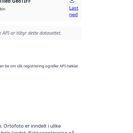
Tiled GeoTIFF
Last
bin
ned
 API-ar tilbyr dette datasettet.
n be om slik registrering og/eller API-nøklar.
Ortofoto er inndelt i ulike
r hele landet. Bakkeoppløsning på