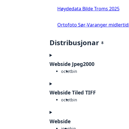
Høydedata Bilde Troms 2025
Ortofoto Sør-Varanger midlertid
Distribusjonar
8
Webside Jpeg2000
octet
bin
Webside Tiled TIFF
octet
bin
Webside
jpeg
bin