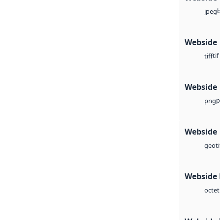
jpeg
Webside
tif
tiff
Webside
p
png
Webside
geoti
Webside
octet