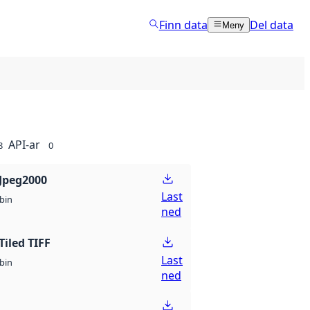
Finn data
Del data
Meny
API-ar
8
0
Jpeg2000
Last
bin
ned
Tiled TIFF
Last
bin
ned