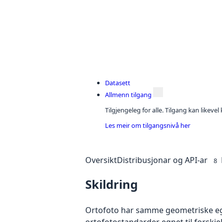
Datasett
Allmenn tilgang
Tilgjengeleg for alle. Tilgang kan likeve
Les meir om tilgangsnivå her
Oversikt
Distribusjonar og API-ar
8
Skildring
Ortofoto har samme geometriske egen
ortofotostandarder egnet til forskj