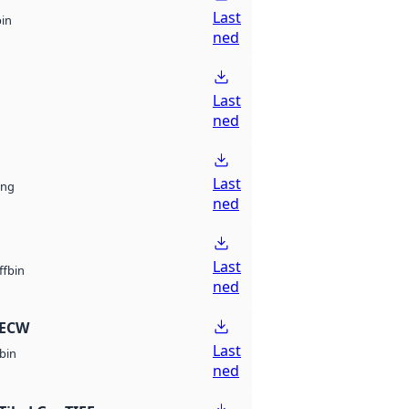
Last
bin
ned
Last
ned
Last
ng
ned
Last
bin
ff
ned
 ECW
Last
bin
ned