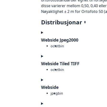
disse varierer mellom 0,50, 0,40 ell
Nøyaktighet ± 2 m for Ortofoto 50 (
Distribusjonar
8
Webside Jpeg2000
octet
bin
Webside Tiled TIFF
octet
bin
Webside
jpeg
bin