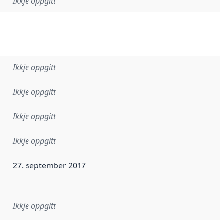
Ikkje oppgitt
Ikkje oppgitt
Ikkje oppgitt
Ikkje oppgitt
Ikkje oppgitt
27. september 2017
r dataa i dette datasettet først blei utgitt. Det kan ha skje
Ikkje oppgitt