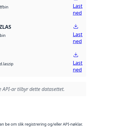
Last
bin
ff
ned
ZLAS
Last
bin
ned
Last
d.laszip
ned
 API-ar tilbyr dette datasettet.
n be om slik registrering og/eller API-nøklar.