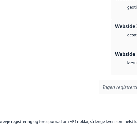
geoti
Webside 
octet
Webside
vn
laz
Ingen registrerte
l krevje registrering og førespurnad om API-nøklar, så lenge kven som helst ka