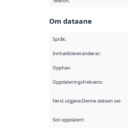
Telefon
:
Om dataane
Språk
:
Innhaldsleverandørar
:
Opphav
:
Oppdateringsfrekvens
:
Først utgjeve
:
Denne datoen seier nå
Sist oppdatert
: