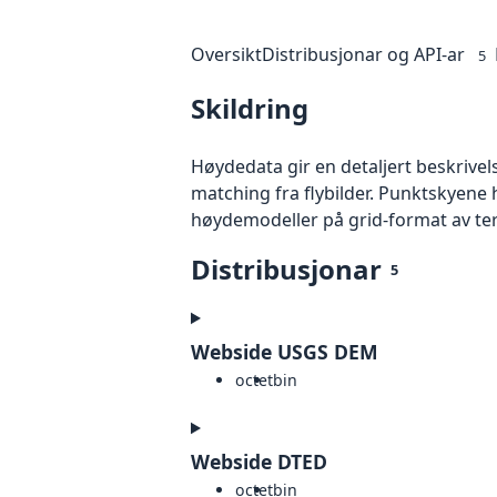
Oversikt
Distribusjonar og API-ar
5
Skildring
Høydedata gir en detaljert beskrivel
matching fra flybilder. Punktskyene 
høydemodeller på grid-format av te
Distribusjonar
5
Webside USGS DEM
octet
bin
Webside DTED
octet
bin