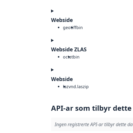
Webside
geotiff
bin
Webside ZLAS
octet
bin
Webside
laz
vnd.laszip
API-ar som tilbyr dette
Ingen registrerte API-ar tilbyr dette da