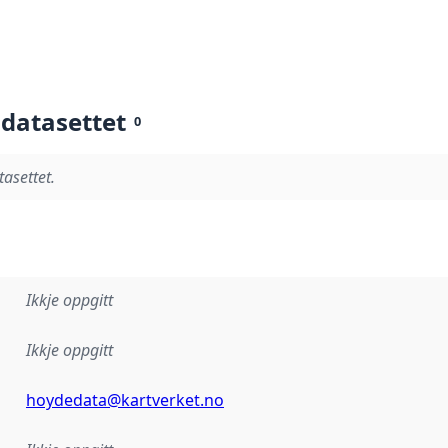
 datasettet
0
tasettet.
Ikkje oppgitt
Ikkje oppgitt
hoydedata@kartverket.no