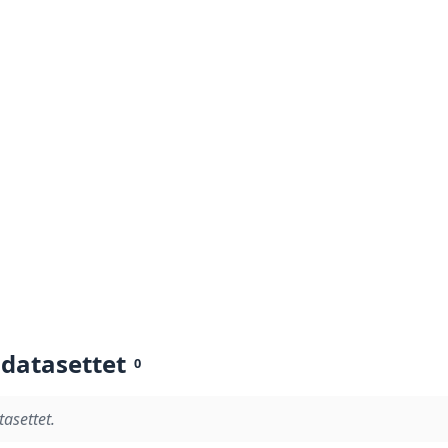
 datasettet
0
tasettet.