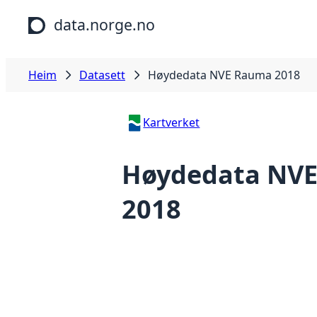
Hopp til hovudinnhald
data.norge.no
Heim
Datasett
Høydedata NVE Rauma 2018
Kartverket
Høydedata NV
2018