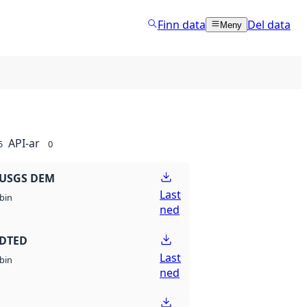
Finn data
Del data
Meny
API-ar
5
0
 USGS DEM
Last
bin
ned
 DTED
Last
bin
ned