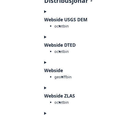
Distribusjonar
5
Webside USGS DEM
octet
bin
Webside DTED
octet
bin
Webside
geotiff
bin
Webside ZLAS
octet
bin