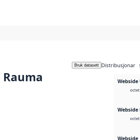
Distribusjonar
Bruk datasett
E Rauma
Webside
octet
Webside
octet
Webside