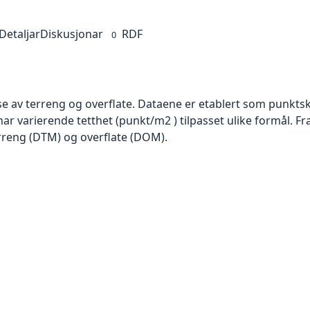
Detaljar
Diskusjonar
RDF
0
se av terreng og overflate. Dataene er etablert som punktsk
har varierende tetthet (punkt/m2 ) tilpasset ulike formål. F
rreng (DTM) og overflate (DOM).