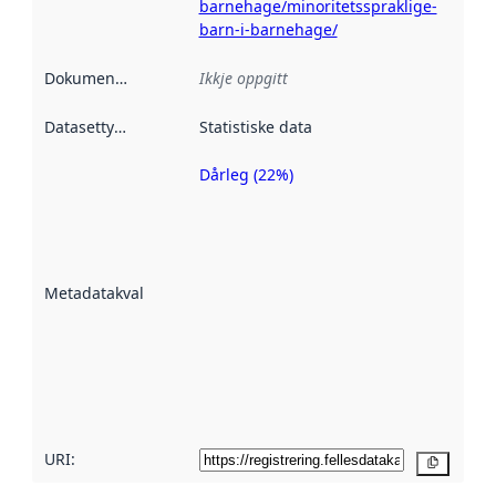
barnehage/minoritetsspraklige-
barn-i-barnehage/
Dokumentasjon
:
Ikkje oppgitt
Datasettype
:
Statistiske data
Dårleg (22%)
Metadatakvalitet
er ein indikator
på kor godt
datasettene er
beskrive ved
Metadatakvalitet
:
hjelp av
metadata.
Les meir om
metadatakvalitet
her
URI:
Kopier