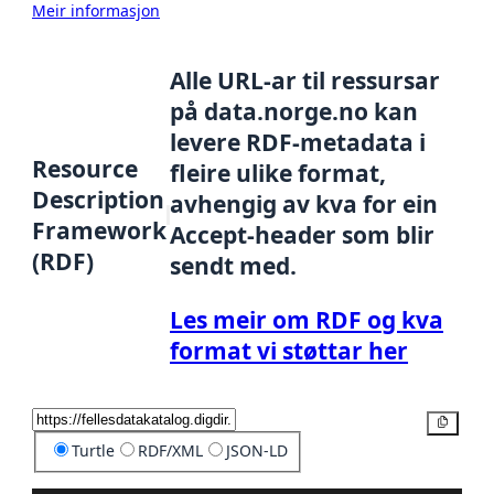
Meir informasjon
Alle URL-ar til ressursar
på data.norge.no kan
levere RDF-metadata i
Resource
fleire ulike format,
Description
avhengig av kva for ein
Framework
Accept-header som blir
(RDF)
sendt med.
Les meir om RDF og kva
format vi støttar her
Kopier
Turtle
RDF/XML
JSON-LD