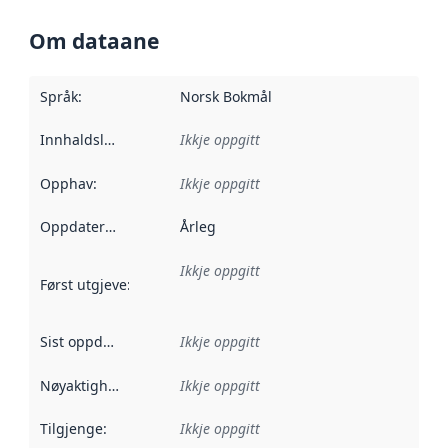
Om dataane
Språk
:
Norsk Bokmål
Innhaldsleverandørar
Ikkje oppgitt
:
Opphav
:
Ikkje oppgitt
Oppdateringsfrekvens
Årleg
:
Ikkje oppgitt
Først utgjeve
:
Denne datoen seier når dataa i dette datasettet 
Sist oppdatert
:
Ikkje oppgitt
Nøyaktigheit
:
Ikkje oppgitt
Tilgjenge
:
Ikkje oppgitt