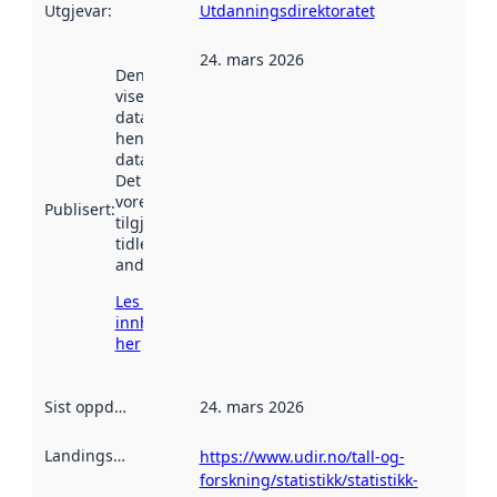
Utgjevar
:
Utdanningsdirektoratet
24. mars 2026
Denne datoen
viser når
datasettet vart
henta inn av
data.norge.no.
Det kan ha
vore
Publisert
:
tilgjengeleg
tidlegare
andre stader.
Les meir om
innhenting
her
Sist oppdatert
:
24. mars 2026
Landingsside
:
https://www.udir.no/tall-og-
forskning/statistikk/statistikk-