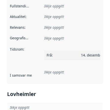
Fullstendigheit
:
Ikkje oppgitt
Aktualitet
:
Ikkje oppgitt
Relevans
:
Ikkje oppgitt
Geografisk område
:
Ikkje oppgitt
Tidsrom
:
Frå
:
14. desember 20
Ikkje oppgitt
I samsvar med
:
Referanse til ei implementeringsregel eller an
Lovheimler
Ikkje oppgitt