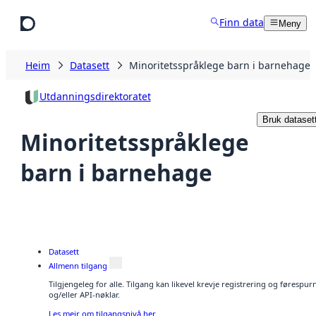
Hopp til hovudinnhald
Finn data
Meny
Heim
Datasett
Minoritetsspråklege barn i barnehage
Utdanningsdirektoratet
Bruk dataset
Minoritetsspråklege
barn i barnehage
Datasett
Allmenn tilgang
Tilgjengeleg for alle. Tilgang kan likevel krevje registrering og førespu
og/eller API-nøklar.
Les meir om tilgangsnivå her