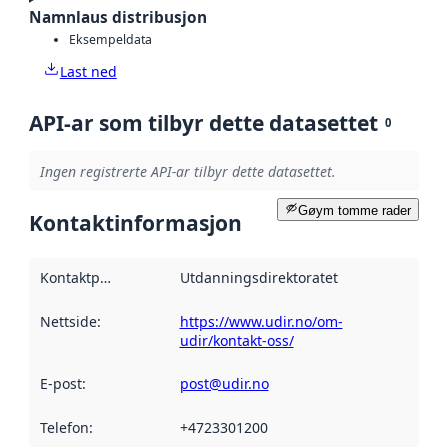
Namnlaus distribusjon
Eksempeldata
Last ned
API-ar som tilbyr dette datasettet
0
Ingen registrerte API-ar tilbyr dette datasettet.
Gøym tomme rader
Kontaktinformasjon
Kontaktpunkt
:
Utdanningsdirektoratet
Nettside
:
https://www.udir.no/om-
udir/kontakt-oss/
E-post
:
post@udir.no
Telefon
:
+4723301200