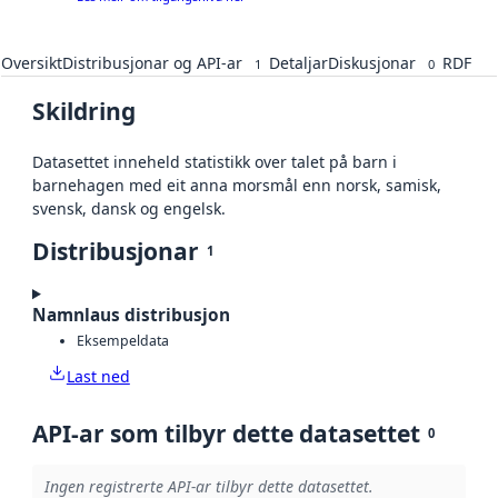
Oversikt
Distribusjonar og API-ar
Detaljar
Diskusjonar
RDF
1
0
Skildring
Datasettet inneheld statistikk over talet på barn i
barnehagen med eit anna morsmål enn norsk, samisk,
svensk, dansk og engelsk.
Distribusjonar
1
Namnlaus distribusjon
Eksempeldata
Last ned
API-ar som tilbyr dette datasettet
0
Ingen registrerte API-ar tilbyr dette datasettet.