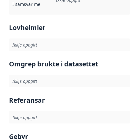
Ikkje oppgitt
I samsvar med
:
Referanse til ei implementeringsregel eller an
Lovheimler
Ikkje oppgitt
Omgrep brukte i datasettet
Ikkje oppgitt
Referansar
Ikkje oppgitt
Gebyr