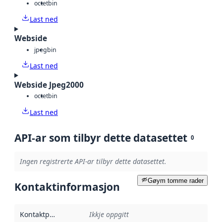
octet
bin
Last ned
Webside
jpeg
bin
Last ned
Webside Jpeg2000
octet
bin
Last ned
API-ar som tilbyr dette datasettet
0
Ingen registrerte API-ar tilbyr dette datasettet.
Gøym tomme rader
Kontaktinformasjon
Kontaktpunkt
:
Ikkje oppgitt