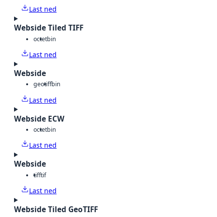
Last ned
Webside Tiled TIFF
octet
bin
Last ned
Webside
geotiff
bin
Last ned
Webside ECW
octet
bin
Last ned
Webside
tiff
tif
Last ned
Webside Tiled GeoTIFF