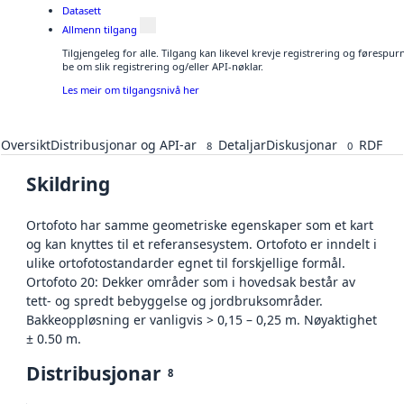
Datasett
Allmenn tilgang
Tilgjengeleg for alle. Tilgang kan likevel krevje registrering og førespu
be om slik registrering og/eller API-nøklar.
Les meir om tilgangsnivå her
Oversikt
Distribusjonar og API-ar
Detaljar
Diskusjonar
RDF
8
0
Skildring
Ortofoto har samme geometriske egenskaper som et kart
og kan knyttes til et referansesystem. Ortofoto er inndelt i
ulike ortofotostandarder egnet til forskjellige formål.
Ortofoto 20: Dekker områder som i hovedsak består av
tett- og spredt bebyggelse og jordbruksområder.
Bakkeoppløsning er vanligvis > 0,15 – 0,25 m. Nøyaktighet
± 0.50 m.
Distribusjonar
8