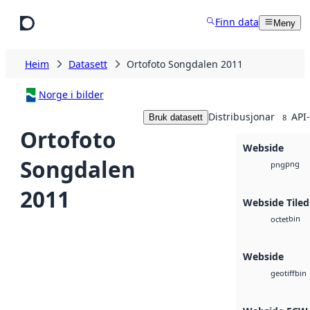
Hopp til hovudinnhald
Finn data
Meny
Heim
Datasett
Ortofoto Songdalen 2011
Norge i bilder
Distribusjonar
API-
Bruk datasett
8
Ortofoto
Webside
Songdalen
png
png
2011
Webside Tiled
bin
octet
Webside
bin
geotiff