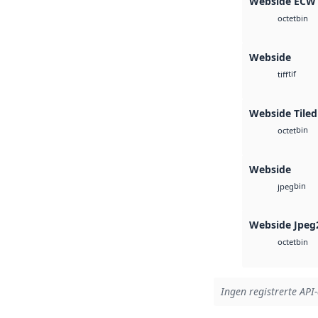
Webside ECW
bin
octet
Webside
tif
tiff
Webside Tiled
bin
octet
Webside
bin
jpeg
Webside Jpeg
bin
octet
Ingen registrerte API-