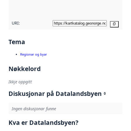
metadatakvalitet
her
URI:
Kopier
Tema
Regionar og byar
Nøkkelord
Ikkje oppgitt
Diskusjonar på Datalandsbyen
0
Ingen diskusjonar funne
Kva er Datalandsbyen?