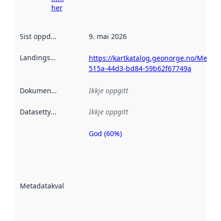
her
Sist oppdatert
:
9. mai 2026
Landingsside
:
https://kartkatalog.geonorge.no/Metad
515a-44d3-bd84-59b62f67749a
Dokumentasjon
:
Ikkje oppgitt
Datasettype
:
Ikkje oppgitt
God (60%)
Metadatakvalitet
er ein indikator
på kor godt
datasettene er
beskrive ved
Metadatakvalitet
:
hjelp av
metadata.
Les meir om