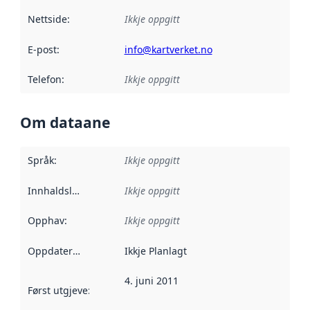
Nettside
:
Ikkje oppgitt
E-post
:
info@kartverket.no
Telefon
:
Ikkje oppgitt
Om dataane
Språk
:
Ikkje oppgitt
Innhaldsleverandørar
Ikkje oppgitt
:
Opphav
:
Ikkje oppgitt
Oppdateringsfrekvens
Ikkje Planlagt
:
4. juni 2011
Først utgjeve
:
Denne datoen seier når dataa i dette datasettet 