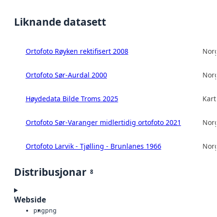
Liknande datasett
Ortofoto Røyken rektifisert 2008
Norg
Ortofoto Sør-Aurdal 2000
Norg
Høydedata Bilde Troms 2025
Kart
Ortofoto Sør-Varanger midlertidig ortofoto 2021
Norg
Ortofoto Larvik - Tjølling - Brunlanes 1966
Norg
Distribusjonar
8
Webside
png
png