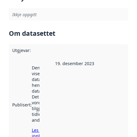
Ikkje oppgitt
Om datasettet
Utgjevar
:
19. desember 2023
Denne datoen
viser når
datasettet vart
henta inn av
data.norge.no.
Det kan ha
vore
Publisert
:
tilgjengeleg
tidlegare
andre stader.
Les meir om
innhenting