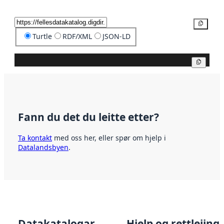
Kopier
Turtle
RDF/XML
JSON-LD
Kopier
Fann du det du leitte etter?
Ta kontakt
med oss her, eller spør om hjelp i
Datalandsbyen
.
Datakatalogar
Hjelp og rettleiing