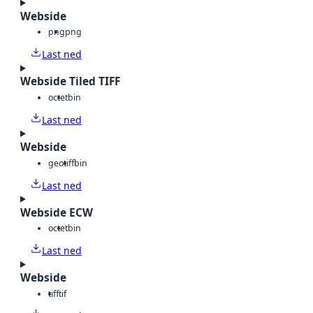
Webside
png
png
Last ned
Webside Tiled TIFF
octet
bin
Last ned
Webside
geotiff
bin
Last ned
Webside ECW
octet
bin
Last ned
Webside
tiff
tif