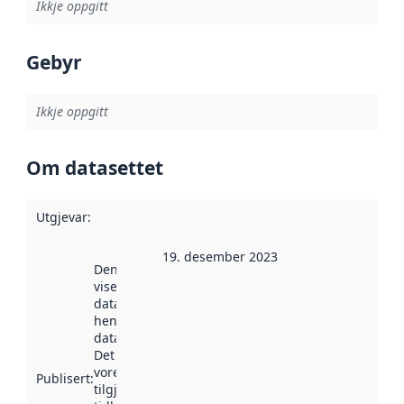
Ikkje oppgitt
Gebyr
Ikkje oppgitt
Om datasettet
Utgjevar
:
19. desember 2023
Denne datoen
viser når
datasettet vart
henta inn av
data.norge.no.
Det kan ha
vore
Publisert
:
tilgjengeleg