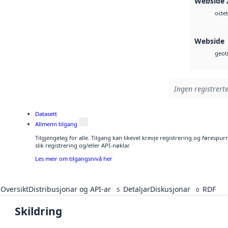
Webside 
octet
Webside
geoti
Ingen registrerte
Datasett
Allmenn tilgang
Tilgjengeleg for alle. Tilgang kan likevel krevje registrering og føresp
slik registrering og/eller API-nøklar.
Les meir om tilgangsnivå her
Oversikt
Distribusjonar og API-ar
Detaljar
Diskusjonar
RDF
5
0
Skildring