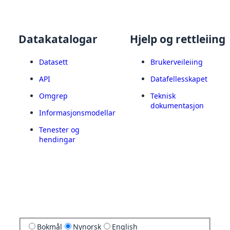
Datakatalogar
Hjelp og rettleiing
Datasett
Brukerveileiing
API
Datafellesskapet
Omgrep
Teknisk
dokumentasjon
Informasjonsmodellar
Tenester og
hendingar
Bokmål
Nynorsk
English