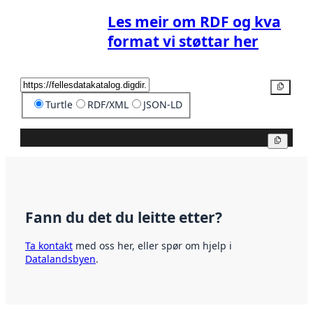
Les meir om RDF og kva
format vi støttar her
Kopier
Turtle
RDF/XML
JSON-LD
Kopier
Fann du det du leitte etter?
Ta kontakt
med oss her, eller spør om hjelp i
Datalandsbyen
.