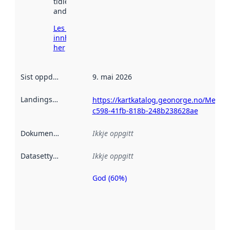
tidlegare
andre stader.
Les meir om
innhenting
her
Sist oppdatert
:
9. mai 2026
Landingsside
:
https://kartkatalog.geonorge.no/Metada
c598-41fb-818b-248b238628ae
Dokumentasjon
:
Ikkje oppgitt
Datasettype
:
Ikkje oppgitt
God (60%)
Metadatakvalitet
er ein indikator
på kor godt
datasettene er
beskrive ved