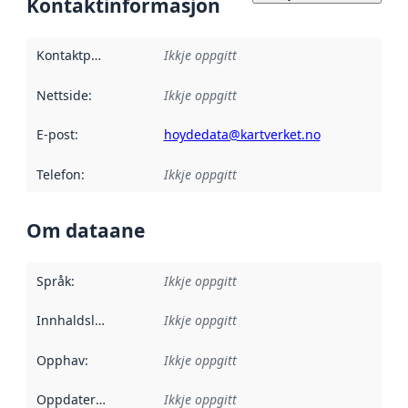
Kontaktinformasjon
Kontaktpunkt
:
Ikkje oppgitt
Nettside
:
Ikkje oppgitt
E-post
:
hoydedata@kartverket.no
Telefon
:
Ikkje oppgitt
Om dataane
Språk
:
Ikkje oppgitt
Innhaldsleverandørar
Ikkje oppgitt
:
Opphav
:
Ikkje oppgitt
Oppdateringsfrekvens
Ikkje oppgitt
: