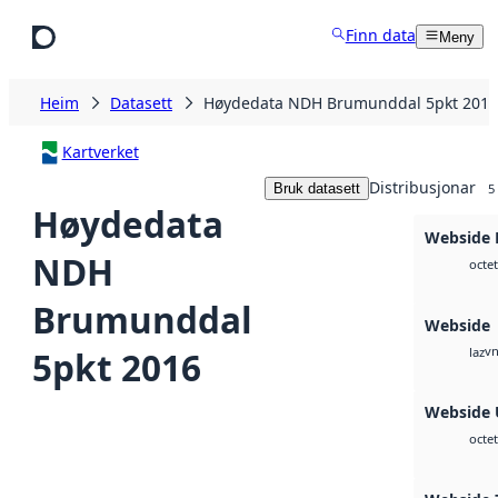
Hopp til hovudinnhald
Finn data
Meny
Heim
Datasett
Høydedata NDH Brumunddal 5pkt 2016
Kartverket
Distribusjonar
Bruk datasett
5
Høydedata
Webside 
NDH
octet
Brumunddal
Webside
vn
5pkt 2016
laz
Webside
octet