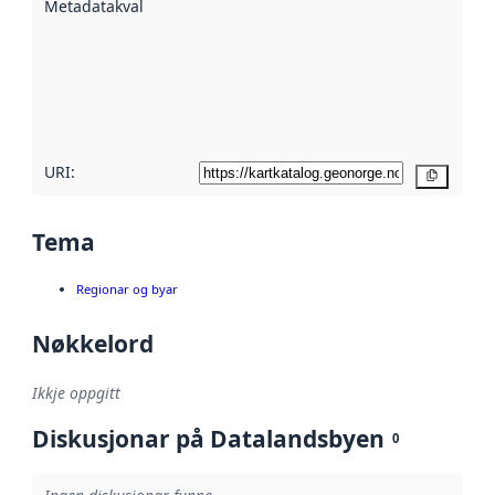
Metadatakvalitet
:
hjelp av
metadata.
Les meir om
metadatakvalitet
her
URI:
Kopier
Tema
Regionar og byar
Nøkkelord
Ikkje oppgitt
Diskusjonar på Datalandsbyen
0