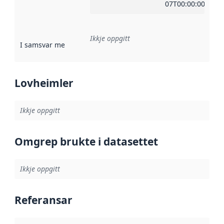
07T00:00:00Z
Ikkje oppgitt
I samsvar med
:
Referanse til ei implementeringsregel eller an
Lovheimler
Ikkje oppgitt
Omgrep brukte i datasettet
Ikkje oppgitt
Referansar