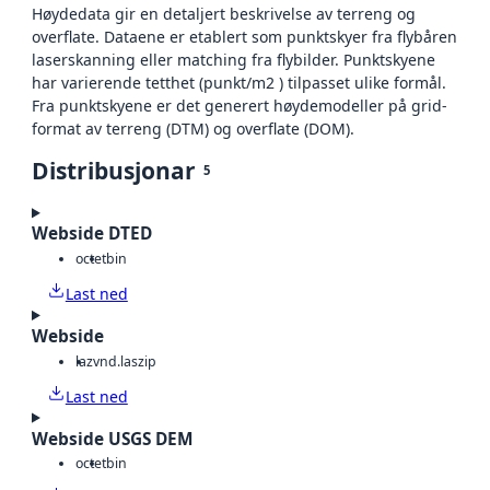
Høydedata gir en detaljert beskrivelse av terreng og
overflate. Dataene er etablert som punktskyer fra flybåren
laserskanning eller matching fra flybilder. Punktskyene
har varierende tetthet (punkt/m2 ) tilpasset ulike formål.
Fra punktskyene er det generert høydemodeller på grid-
format av terreng (DTM) og overflate (DOM).
Distribusjonar
5
Webside DTED
octet
bin
Last ned
Webside
laz
vnd.laszip
Last ned
Webside USGS DEM
octet
bin