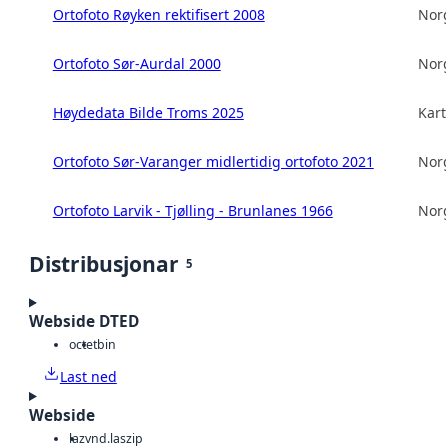
Ortofoto Røyken rektifisert 2008
Norg
Ortofoto Sør-Aurdal 2000
Norg
Høydedata Bilde Troms 2025
Kart
Ortofoto Sør-Varanger midlertidig ortofoto 2021
Norg
Ortofoto Larvik - Tjølling - Brunlanes 1966
Norg
Distribusjonar
5
Webside DTED
octet
bin
Last ned
Webside
laz
vnd.laszip