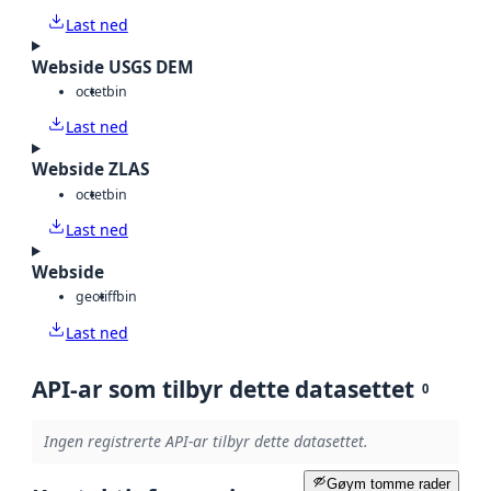
Last ned
Webside USGS DEM
octet
bin
Last ned
Webside ZLAS
octet
bin
Last ned
Webside
geotiff
bin
Last ned
API-ar som tilbyr dette datasettet
0
Ingen registrerte API-ar tilbyr dette datasettet.
Gøym tomme rader