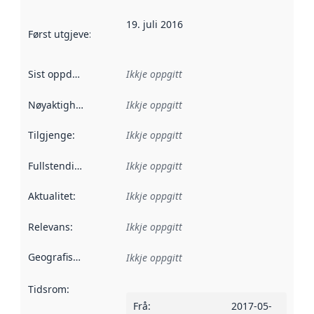
19. juli 2016
Først utgjeve
:
Denne datoen seier når dataa i dette datasettet 
Sist oppdatert
:
Ikkje oppgitt
Nøyaktigheit
:
Ikkje oppgitt
Tilgjenge
:
Ikkje oppgitt
Fullstendigheit
:
Ikkje oppgitt
Aktualitet
:
Ikkje oppgitt
Relevans
:
Ikkje oppgitt
Geografisk område
:
Ikkje oppgitt
Tidsrom
:
Frå
:
2017-05-