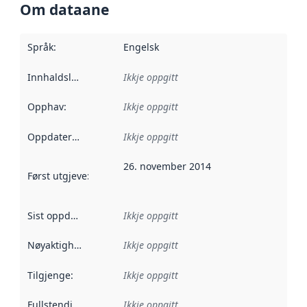
Om dataane
Språk
:
Engelsk
Innhaldsleverandørar
Ikkje oppgitt
:
Opphav
:
Ikkje oppgitt
Oppdateringsfrekvens
Ikkje oppgitt
:
26. november 2014
Først utgjeve
:
Denne datoen seier når dataa i dette datasettet 
Sist oppdatert
:
Ikkje oppgitt
Nøyaktigheit
:
Ikkje oppgitt
Tilgjenge
:
Ikkje oppgitt
Fullstendigheit
:
Ikkje oppgitt