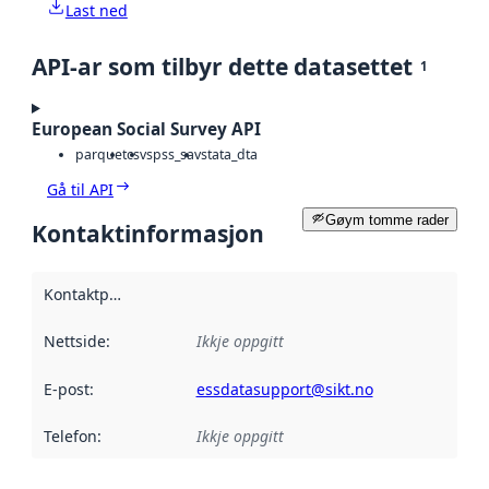
Last ned
API-ar som tilbyr dette datasettet
1
European Social Survey API
parquet
csv
spss_sav
stata_dta
Gå til API
Gøym tomme rader
Kontaktinformasjon
Kontaktpunkt
:
Nettside
:
Ikkje oppgitt
E-post
:
essdatasupport@sikt.no
Telefon
:
Ikkje oppgitt