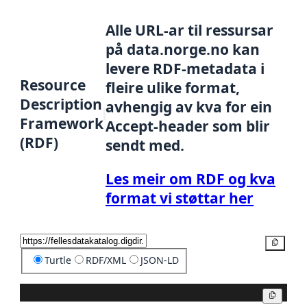
Alle URL-ar til ressursar
på data.norge.no kan
levere RDF-metadata i
Resource
fleire ulike format,
Description
avhengig av kva for ein
Framework
Accept-header som blir
(RDF)
sendt med.
Les meir om RDF og kva
format vi støttar her
Kopier
Turtle
RDF/XML
JSON-LD
Kopier