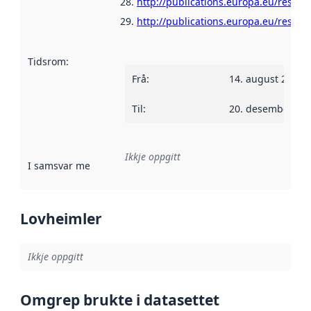
http://publications.europa.eu/resour
http://publications.europa.eu/resour
Tidsrom
:
Frå
:
14. august 2012
Til
:
20. desember 20
Ikkje oppgitt
I samsvar med
:
Referanse til ei implementeringsregel eller an
Lovheimler
Ikkje oppgitt
Omgrep brukte i datasettet