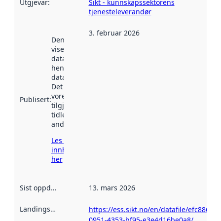
Utgjevar
:
Sikt - kunnskapssektorens
tjenesteleverandør
3. februar 2026
Denne datoen
viser når
datasettet vart
henta inn av
data.norge.no.
Det kan ha
vore
Publisert
:
tilgjengeleg
tidlegare
andre stader.
Les meir om
innhenting
her
Sist oppdatert
:
13. mars 2026
Landingsside
:
https://ess.sikt.no/en/datafile/efc88693-
0951-4353-bf95-e3e4d16be0a8/