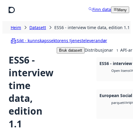
Hopp til hovudinnhald
Finn data
Meny
Heim
Datasett
ESS6 - interview time data, edition 1.1
Sikt - kunnskapssektorens tjenesteleverandør
Distribusjonar
API-ar
Bruk datasett
1
ESS6 -
ESS6 - interview
interview
cs
Open lisens
time
data,
European Social
csv
sp
parquet
edition
1.1