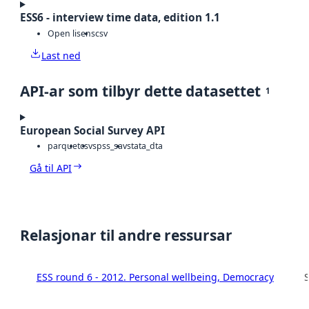
ESS6 - interview time data, edition 1.1
Open lisens
csv
Last ned
API-ar som tilbyr dette datasettet
1
European Social Survey API
parquet
csv
spss_sav
stata_dta
Gå til API
Relasjonar til andre ressursar
ESS round 6 - 2012. Personal wellbeing, Democracy
S