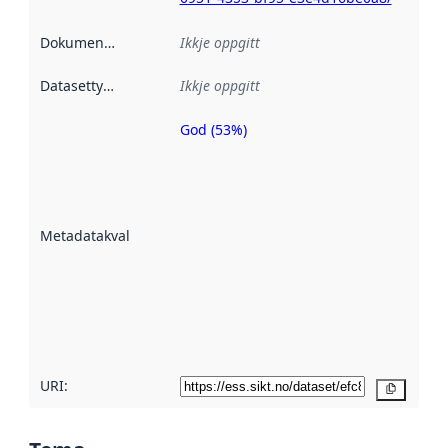
Dokumentasjon
:
Ikkje oppgitt
Datasettype
:
Ikkje oppgitt
God (53%)
Metadatakvalitet
er ein indikator
på kor godt
datasettene er
beskrive ved
Metadatakvalitet
:
hjelp av
metadata.
Les meir om
metadatakvalitet
her
URI:
Kopier