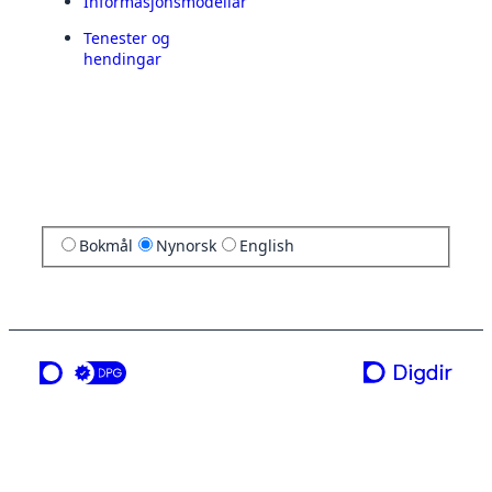
Informasjonsmodellar
Tenester og
hendingar
Bokmål
Nynorsk
English
ei teneste frå