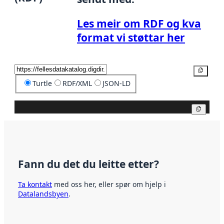
Les meir om RDF og kva
format vi støttar her
Kopier
Turtle
RDF/XML
JSON-LD
Kopier
Fann du det du leitte etter?
Ta kontakt
med oss her, eller spør om hjelp i
Datalandsbyen
.