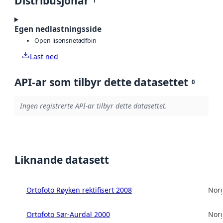
Distribusjonar
1
Egen nedlastningsside
Open lisens
netcdf
bin
Last ned
API-ar som tilbyr dette datasettet
0
Ingen registrerte API-ar tilbyr dette datasettet.
Liknande datasett
Ortofoto Røyken rektifisert 2008
Norg
Ortofoto Sør-Aurdal 2000
Norg