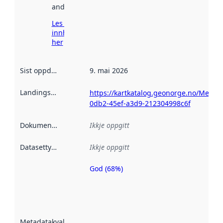
andre stader.
Les meir om
innhenting
her
Sist oppdatert
:
9. mai 2026
Landingsside
:
https://kartkatalog.geonorge.no/Metad
0db2-45ef-a3d9-212304998c6f
Dokumentasjon
:
Ikkje oppgitt
Datasettype
:
Ikkje oppgitt
God (68%)
Metadatakvalitet
er ein indikator
på kor godt
datasettene er
beskrive ved
Metadatakvalitet
:
hjelp av