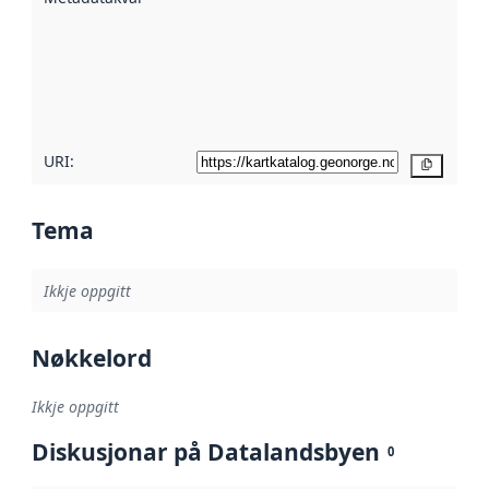
metadata.
Les meir om
metadatakvalitet
her
URI:
Kopier
Tema
Ikkje oppgitt
Nøkkelord
Ikkje oppgitt
Diskusjonar på Datalandsbyen
0