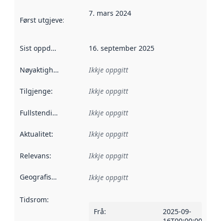
7. mars 2024
Først utgjeve
:
Denne datoen seier når dataa i dette datasettet 
Sist oppdatert
:
16. september 2025
Nøyaktigheit
:
Ikkje oppgitt
Tilgjenge
:
Ikkje oppgitt
Fullstendigheit
:
Ikkje oppgitt
Aktualitet
:
Ikkje oppgitt
Relevans
:
Ikkje oppgitt
Geografisk område
:
Ikkje oppgitt
Tidsrom
:
Frå
:
2025-09-
16T00:00:00Z