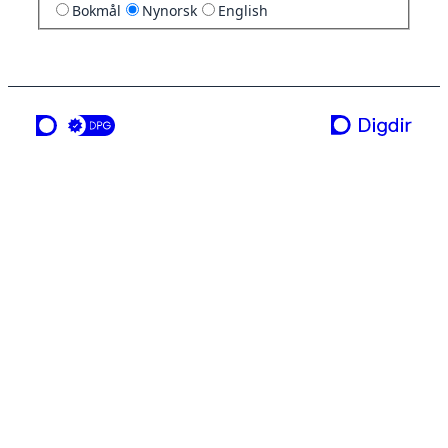
Bokmål
Nynorsk
English
ei teneste frå