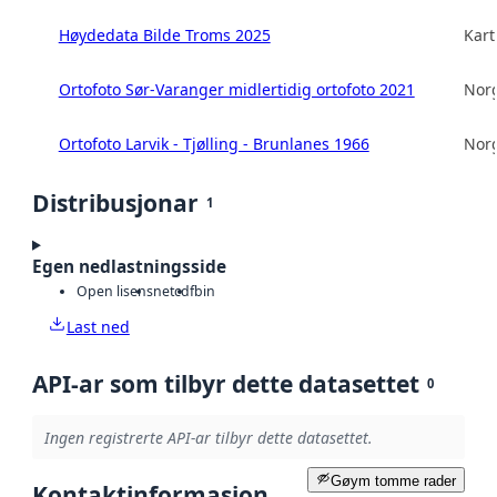
Høydedata Bilde Troms 2025
Kart
Ortofoto Sør-Varanger midlertidig ortofoto 2021
Norg
Ortofoto Larvik - Tjølling - Brunlanes 1966
Norg
Distribusjonar
1
Egen nedlastningsside
Open lisens
netcdf
bin
Last ned
API-ar som tilbyr dette datasettet
0
Ingen registrerte API-ar tilbyr dette datasettet.
Gøym tomme rader
Kontaktinformasjon