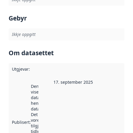
Gebyr
Ikkje oppgitt
Om datasettet
Utgjevar
:
17. september 2025
Denne datoen
viser når
datasettet vart
henta inn av
data.norge.no.
Det kan ha
vore
Publisert
:
tilgjengeleg
tidlegare