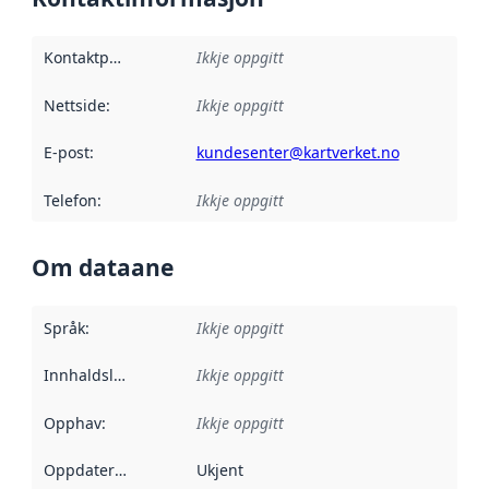
Kontaktpunkt
:
Ikkje oppgitt
Nettside
:
Ikkje oppgitt
E-post
:
kundesenter@kartverket.no
Telefon
:
Ikkje oppgitt
Om dataane
Språk
:
Ikkje oppgitt
Innhaldsleverandørar
Ikkje oppgitt
:
Opphav
:
Ikkje oppgitt
Oppdateringsfrekvens
Ukjent
: