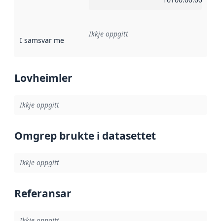
Ikkje oppgitt
I samsvar med
:
Referanse til ei implementeringsregel eller an
Lovheimler
Ikkje oppgitt
Omgrep brukte i datasettet
Ikkje oppgitt
Referansar
Ikkje oppgitt