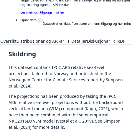
Tilgjengeleg for alle. Tilgang kan likevel krevje registrering og førespu
registrering og/eller API-nøklar.
Les meir om tilgangsnivå her
Opne data
Datasettet er klassifisert som allmenn tilgang og har mins
Oversikt
Distribusjonar og API-ar
Detaljar
Diskusjonar
RDF
1
0
Skildring
This dataset contains IPCC AR6 relative sea-level
projections tailored to Norway and published in the
Norwegian Centre for Climate Services report by Simpson
et al. (2024).
The projections has been produced by taking the IPCC
AR6 relative sea-level projections without the background
vertical land motion (VLM) component (Kopp, 2021), which
have then been combined with the semi-empirical
NKG2016LU VLM model (Vestøl et al., 2019). See Simpson
et al. (2024) for more details.