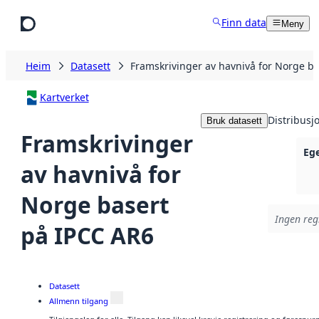
Hopp til hovudinnhald
Finn data
Meny
Heim
Datasett
Framskrivinger av havnivå for Norge b
Kartverket
Distribusj
Bruk datasett
Framskrivinger
Eg
av havnivå for
Norge basert
Ingen regi
på IPCC AR6
Datasett
Allmenn tilgang