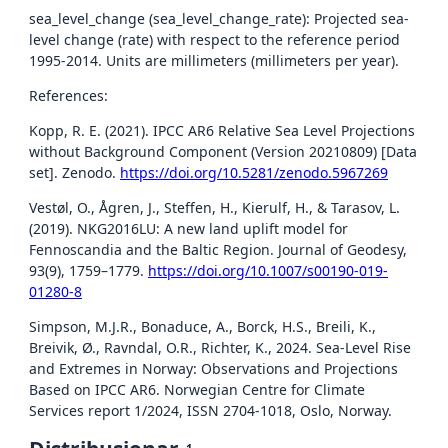
sea_level_change (sea_level_change_rate): Projected sea-
level change (rate) with respect to the reference period
1995-2014. Units are millimeters (millimeters per year).
References:
Kopp, R. E. (2021). IPCC AR6 Relative Sea Level Projections
without Background Component (Version 20210809) [Data
set]. Zenodo.
https://doi.org/10.5281/zenodo.5967269
Vestøl, O., Ågren, J., Steffen, H., Kierulf, H., & Tarasov, L.
(2019). NKG2016LU: A new land uplift model for
Fennoscandia and the Baltic Region. Journal of Geodesy,
93(9), 1759–1779.
https://doi.org/10.1007/s00190-019-
01280-8
Simpson, M.J.R., Bonaduce, A., Borck, H.S., Breili, K.,
Breivik, Ø., Ravndal, O.R., Richter, K., 2024. Sea-Level Rise
and Extremes in Norway: Observations and Projections
Based on IPCC AR6. Norwegian Centre for Climate
Services report 1/2024, ISSN 2704-1018, Oslo, Norway.