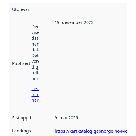
Utgjevar
:
19. desember 2023
Denne datoen
viser når
datasettet vart
henta inn av
data.norge.no.
Det kan ha
vore
Publisert
:
tilgjengeleg
tidlegare
andre stader.
Les meir om
innhenting
her
Sist oppdatert
:
9. mai 2026
Landingsside
:
https://kartkatalog.geonorge.no/Metad