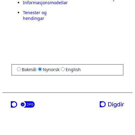
Informasjonsmodellar
Tenester og
hendingar
Bokmål
Nynorsk
English
ei teneste frå