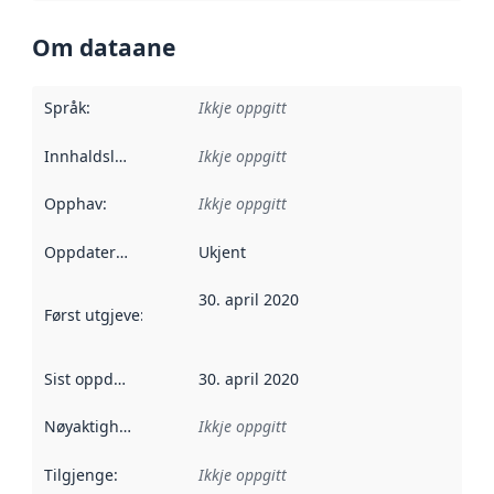
Om dataane
Språk
:
Ikkje oppgitt
Innhaldsleverandørar
Ikkje oppgitt
:
Opphav
:
Ikkje oppgitt
Oppdateringsfrekvens
Ukjent
:
30. april 2020
Først utgjeve
:
Denne datoen seier når dataa i dette datasettet 
Sist oppdatert
:
30. april 2020
Nøyaktigheit
:
Ikkje oppgitt
Tilgjenge
:
Ikkje oppgitt