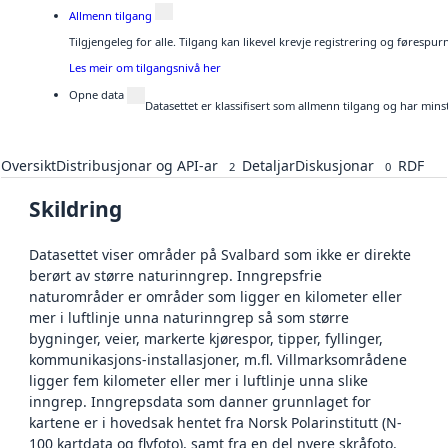
Allmenn tilgang
Tilgjengeleg for alle. Tilgang kan likevel krevje registrering og førespu
Les meir om tilgangsnivå her
Opne data
Datasettet er klassifisert som allmenn tilgang og har mins
Oversikt
Distribusjonar og API-ar
Detaljar
Diskusjonar
RDF
2
0
Skildring
Datasettet viser områder på Svalbard som ikke er direkte
berørt av større naturinngrep. Inngrepsfrie
naturområder er områder som ligger en kilometer eller
mer i luftlinje unna naturinngrep så som større
bygninger, veier, markerte kjørespor, tipper, fyllinger,
kommunikasjons-installasjoner, m.fl. Villmarksområdene
ligger fem kilometer eller mer i luftlinje unna slike
inngrep. Inngrepsdata som danner grunnlaget for
kartene er i hovedsak hentet fra Norsk Polarinstitutt (N-
100 kartdata og flyfoto), samt fra en del nyere skråfoto.