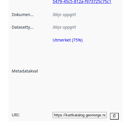
5479-45c5-812a-f973725c75c1
Dokumentasjon
:
Ikkje oppgitt
Datasettype
:
Ikkje oppgitt
Utmerket (75%)
Metadatakvalitet
er ein indikator
på kor godt
datasettene er
beskrive ved
Metadatakvalitet
:
hjelp av
metadata.
Les meir om
metadatakvalitet
her
URI:
Kopier