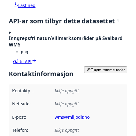
Last ned
API-ar som tilbyr dette datasettet
1
Inngrepsfri natur/villmarksområder på Svalbard
WMS
png
Gå til API
Gøym tomme rader
Kontaktinformasjon
Kontaktpunkt
:
Ikkje oppgitt
Nettside
:
Ikkje oppgitt
E-post
:
wms@miljodir.no
Telefon
:
Ikkje oppgitt