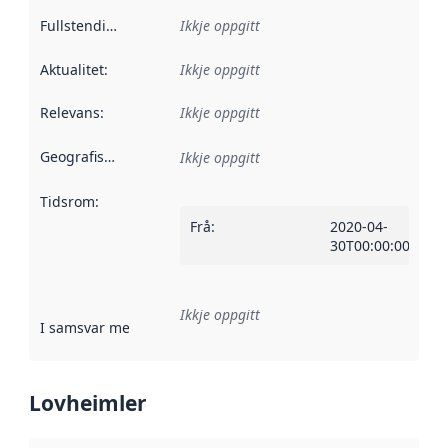
Fullstendigheit
:
Ikkje oppgitt
Aktualitet
:
Ikkje oppgitt
Relevans
:
Ikkje oppgitt
Geografisk område
:
Ikkje oppgitt
Tidsrom
:
Frå
:
2020-04-
30T00:00:00Z
Ikkje oppgitt
I samsvar med
:
Referanse til ei implementeringsregel eller an
Lovheimler