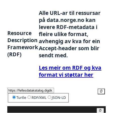
Alle URL-ar til ressursar
på data.norge.no kan
levere RDF-metadata i
Resource
fleire ulike format,
Description
avhengig av kva for ein
Framework
Accept-header som blir
(RDF)
sendt med.
Les meir om RDF og kva
format vi støttar her
Kopier
Turtle
RDF/XML
JSON-LD
Kopier