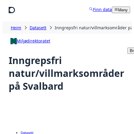
Hopp til hovudinnhald
Finn data
Meny
Heim
Datasett
Inngrepsfri natur/villmarksområder på
Miljødirektoratet
Br
Inngrepsfri
natur/villmarksområder
på Svalbard
Datasett