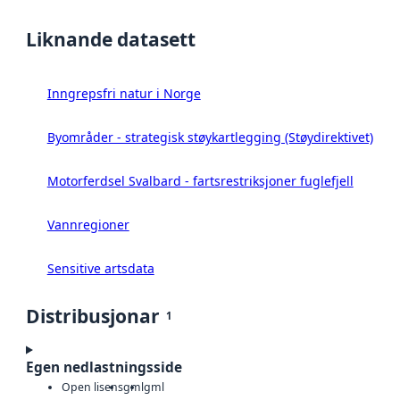
Liknande datasett
Inngrepsfri natur i Norge
Byområder - strategisk støykartlegging (Støydirektivet)
Motorferdsel Svalbard - fartsrestriksjoner fuglefjell
Vannregioner
Sensitive artsdata
Distribusjonar
1
Egen nedlastningsside
Open lisens
gml
gml