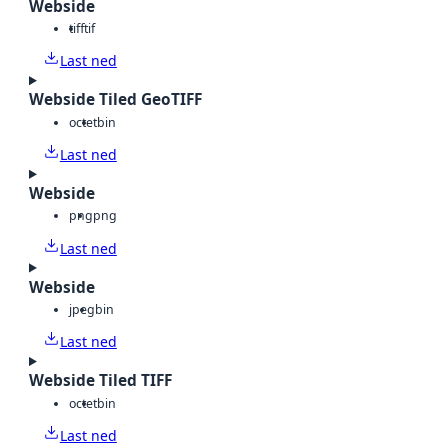
Webside
tiff
tif
Last ned
Webside Tiled GeoTIFF
octet
bin
Last ned
Webside
png
png
Last ned
Webside
jpeg
bin
Last ned
Webside Tiled TIFF
octet
bin
Last ned