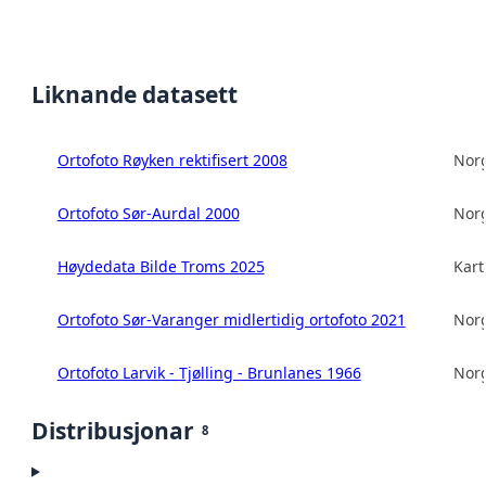
Liknande datasett
Ortofoto Røyken rektifisert 2008
Norg
Ortofoto Sør-Aurdal 2000
Norg
Høydedata Bilde Troms 2025
Kart
Ortofoto Sør-Varanger midlertidig ortofoto 2021
Norg
Ortofoto Larvik - Tjølling - Brunlanes 1966
Norg
Distribusjonar
8