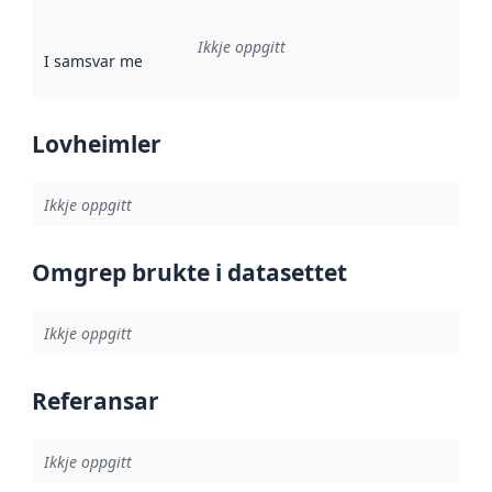
Ikkje oppgitt
I samsvar med
:
Referanse til ei implementeringsregel eller an
Lovheimler
Ikkje oppgitt
Omgrep brukte i datasettet
Ikkje oppgitt
Referansar
Ikkje oppgitt