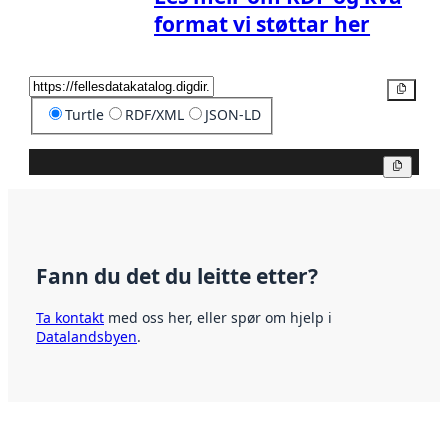
format vi støttar her
Kopier
Turtle
RDF/XML
JSON-LD
Kopier
Fann du det du leitte etter?
Ta kontakt
med oss her, eller spør om hjelp i
Datalandsbyen
.