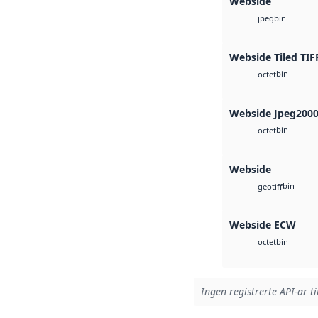
Webside
bin
jpeg
Webside Tiled TIF
bin
octet
Webside Jpeg200
bin
octet
Webside
bin
geotiff
Webside ECW
bin
octet
Ingen registrerte API-ar ti