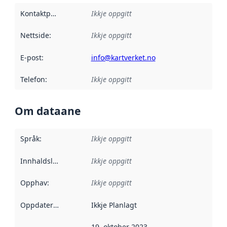
Kontaktpunkt
:
Ikkje oppgitt
Nettside
:
Ikkje oppgitt
E-post
:
info@kartverket.no
Telefon
:
Ikkje oppgitt
Om dataane
Språk
:
Ikkje oppgitt
Innhaldsleverandørar
Ikkje oppgitt
:
Opphav
:
Ikkje oppgitt
Oppdateringsfrekvens
Ikkje Planlagt
:
19. oktober 2023