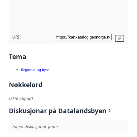
Les meir om
metadatakvalitet
her
URI:
Kopier
Tema
Regionar og byar
Nøkkelord
Ikkje oppgitt
Diskusjonar på Datalandsbyen
0
Ingen diskusjonar funne