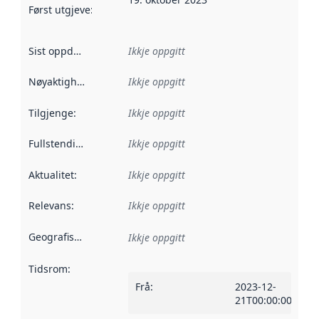
Først utgjeve
:
Denne datoen seier når dataa i dette datasettet 
Sist oppdatert
:
Ikkje oppgitt
Nøyaktigheit
:
Ikkje oppgitt
Tilgjenge
:
Ikkje oppgitt
Fullstendigheit
:
Ikkje oppgitt
Aktualitet
:
Ikkje oppgitt
Relevans
:
Ikkje oppgitt
Geografisk område
:
Ikkje oppgitt
Tidsrom
:
Frå
:
2023-12-
21T00:00:00Z