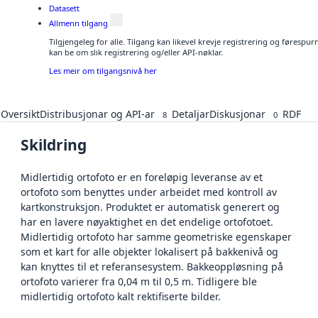
Datasett
Allmenn tilgang
Tilgjengeleg for alle. Tilgang kan likevel krevje registrering og førespu
kan be om slik registrering og/eller API-nøklar.
Les meir om tilgangsnivå her
Oversikt
Distribusjonar og API-ar
Detaljar
Diskusjonar
RDF
8
0
Skildring
Midlertidig ortofoto er en foreløpig leveranse av et
ortofoto som benyttes under arbeidet med kontroll av
kartkonstruksjon. Produktet er automatisk generert og
har en lavere nøyaktighet en det endelige ortofotoet.
Midlertidig ortofoto har samme geometriske egenskaper
som et kart for alle objekter lokalisert på bakkenivå og
kan knyttes til et referansesystem. Bakkeoppløsning på
ortofoto varierer fra 0,04 m til 0,5 m. Tidligere ble
midlertidig ortofoto kalt rektifiserte bilder.