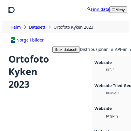
Hopp til hovudinnhald
Finn data
Meny
Heim
Datasett
Ortofoto Kyken 2023
Norge i bilder
Distribusjonar
API-ar
Bruk datasett
8
Ortofoto
Webside
Kyken
tif
tiff
2023
Webside Tiled Ge
bin
octet
Webside
png
png