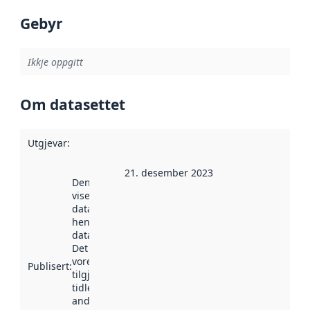
Gebyr
Ikkje oppgitt
Om datasettet
Utgjevar
:
21. desember 2023
Denne datoen
viser når
datasettet vart
henta inn av
data.norge.no.
Det kan ha
vore
Publisert
:
tilgjengeleg
tidlegare
andre stader.