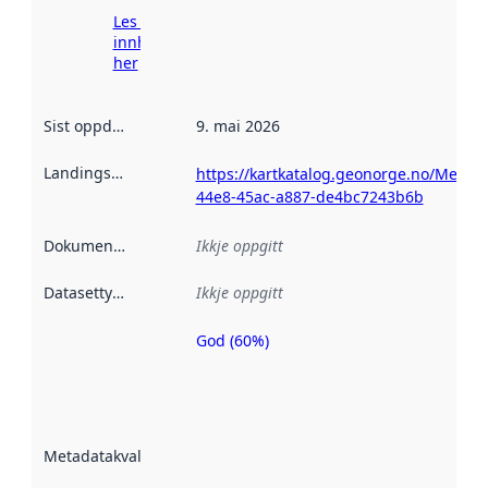
Les meir om
innhenting
her
Sist oppdatert
:
9. mai 2026
Landingsside
:
https://kartkatalog.geonorge.no/Metad
44e8-45ac-a887-de4bc7243b6b
Dokumentasjon
:
Ikkje oppgitt
Datasettype
:
Ikkje oppgitt
God (60%)
Metadatakvalitet
er ein indikator
på kor godt
datasettene er
beskrive ved
Metadatakvalitet
:
hjelp av
metadata.