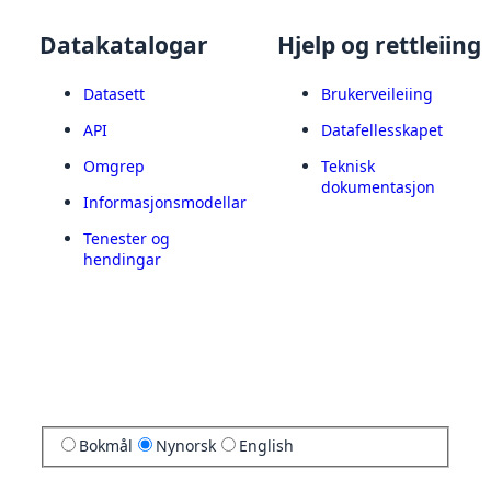
Datakatalogar
Hjelp og rettleiing
Datasett
Brukerveileiing
API
Datafellesskapet
Omgrep
Teknisk
dokumentasjon
Informasjonsmodellar
Tenester og
hendingar
Bokmål
Nynorsk
English