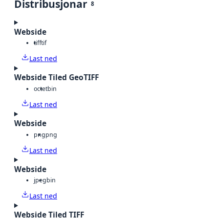
Distribusjonar
8
Webside
tiff
tif
Last ned
Webside Tiled GeoTIFF
octet
bin
Last ned
Webside
png
png
Last ned
Webside
jpeg
bin
Last ned
Webside Tiled TIFF