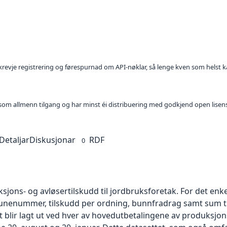
l krevje registrering og førespurnad om API-nøklar, så lenge kven som helst ka
t som allmenn tilgang og har minst éi distribuering med godkjend open lisen
Detaljar
Diskusjonar
RDF
0
jons- og avløsertilskudd til jordbruksforetak. For det enke
enummer, tilskudd per ordning, bunnfradrag samt sum til
t blir lagt ut ved hver av hovedutbetalingene av produksjons