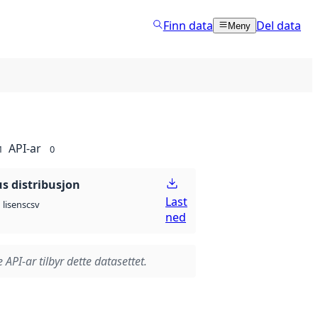
Finn data
Del data
Meny
API-ar
1
0
 distribusjon
Last
csv
lisens
ned
 API-ar tilbyr dette datasettet.