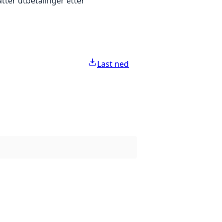
tter utbetalinger etter
Last ned