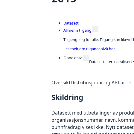
Datasett
Allmenn tilgang
Tilgjengeleg for alle. Tilgang kan likeve
Les meir om tilgangsnivå her
Opne data
Datasettet er klassifiser
Oversikt
Distribusjonar og API-ar
1
Skildring
Datasett med utbetalinger av produks
organisasjonsnummer, navn, kommun
bunnfradrag vises ikke. Nytt dataset