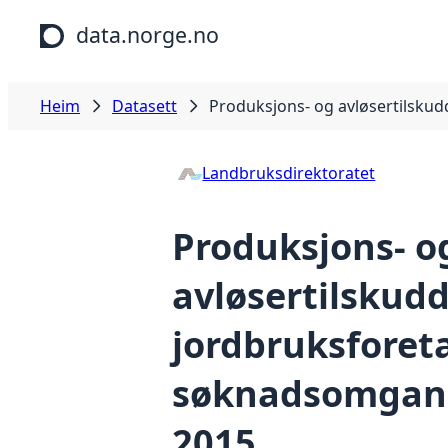
Hopp til hovudinnhald
data.norge.no
Heim
Datasett
Produksjons- og avløsertilsku
Landbruksdirektoratet
Produksjons- o
avløsertilskud
jordbruksforeta
søknadsomgan
2015