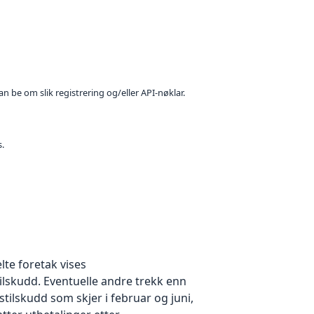
n be om slik registrering og/eller API-nøklar.
s.
lte foretak vises
skudd. Eventuelle andre trekk enn
tilskudd som skjer i februar og juni,