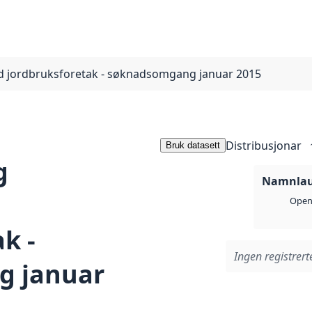
dd jordbruksforetak - søknadsomgang januar 2015
Distribusjonar
Bruk datasett
g
Namnlaus
d
Open 
k -
Ingen registrerte
g januar