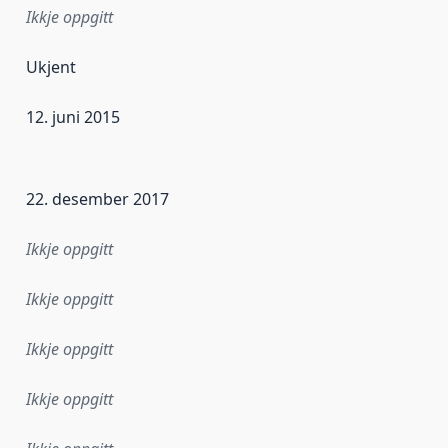
Ikkje oppgitt
Ukjent
12. juni 2015
r dataa i dette datasettet først blei utgitt. Det kan ha skje
22. desember 2017
Ikkje oppgitt
Ikkje oppgitt
Ikkje oppgitt
Ikkje oppgitt