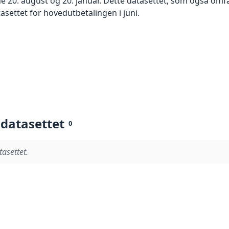
 20. august og 20. januar. Dette datasettet, som også omfa
asettet for hovedutbetalingen i juni.
 datasettet
0
tasettet.