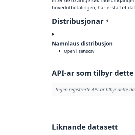
etter de to årlige søknadsomgangene
hovedutbetalingen, har erstattet dat
Distribusjonar
1
Namnlaus distribusjon
Open lisens
csv
API-ar som tilbyr dette
Ingen registrerte API-ar tilbyr dette da
Liknande datasett