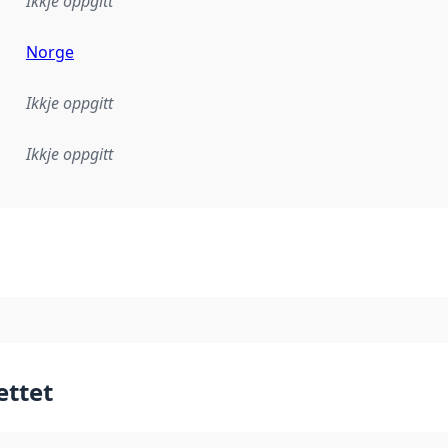
Ikkje oppgitt
Norge
Ikkje oppgitt
Ikkje oppgitt
lementeringsregel eller anna spesifikasjon som ligg til grun
ettet