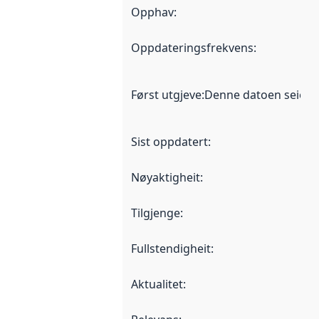
Opphav
:
Oppdateringsfrekvens
:
Først utgjeve
:
Denne datoen seier nå
Sist oppdatert
:
Nøyaktigheit
:
Tilgjenge
:
Fullstendigheit
:
Aktualitet
: