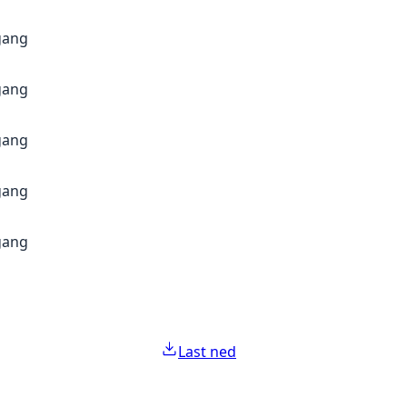
gang
gang
gang
gang
gang
Last ned