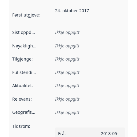
24. oktober 2017
Først utgjeve
:
Denne datoen seier når dataa i dette datasettet 
Sist oppdatert
:
Ikkje oppgitt
Nøyaktigheit
:
Ikkje oppgitt
Tilgjenge
:
Ikkje oppgitt
Fullstendigheit
:
Ikkje oppgitt
Aktualitet
:
Ikkje oppgitt
Relevans
:
Ikkje oppgitt
Geografisk område
:
Ikkje oppgitt
Tidsrom
:
Frå
:
2018-05-