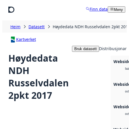
Hopp til hovudinnhald
Finn data
Meny
Heim
Datasett
Høydedata NDH Russelvdalen 2pkt 201
Kartverket
Distribusjonar
Bruk datasett
Høydedata
Websid
NDH
laz
Russelvdalen
Websid
2pkt 2017
oc
Websid
oc