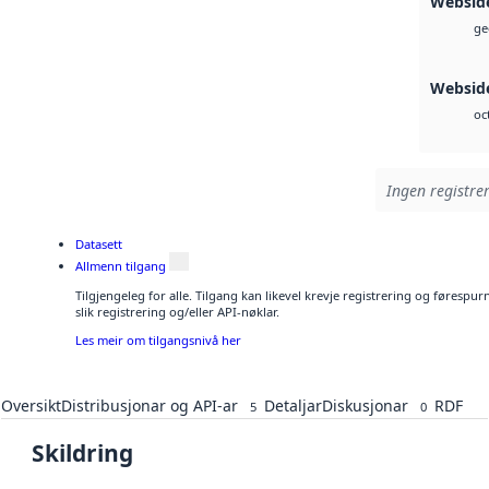
Websid
ge
Websid
oc
Ingen registrer
Datasett
Allmenn tilgang
Tilgjengeleg for alle. Tilgang kan likevel krevje registrering og føresp
slik registrering og/eller API-nøklar.
Les meir om tilgangsnivå her
Oversikt
Distribusjonar og API-ar
Detaljar
Diskusjonar
RDF
5
0
Skildring