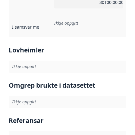
30T00:00:00Z
Ikkje oppgitt
I samsvar med
:
Referanse til ei implementeringsregel eller an
Lovheimler
Ikkje oppgitt
Omgrep brukte i datasettet
Ikkje oppgitt
Referansar