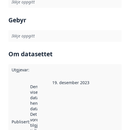
Ikkje oppgitt
Gebyr
Ikkje oppgitt
Om datasettet
Utgjevar
:
19. desember 2023
Denne datoen
viser når
datasettet vart
henta inn av
data.norge.no.
Det kan ha
vore
Publisert
:
tilgjengeleg