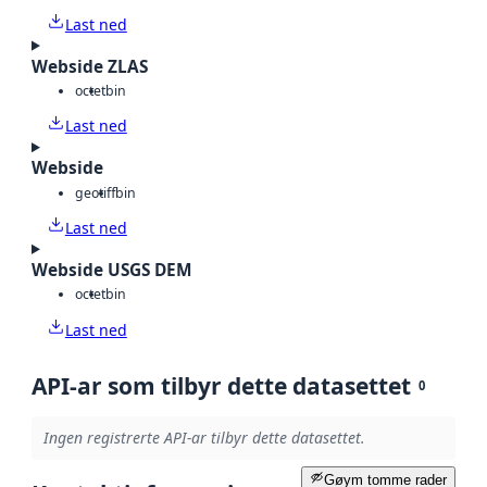
Last ned
Webside ZLAS
octet
bin
Last ned
Webside
geotiff
bin
Last ned
Webside USGS DEM
octet
bin
Last ned
API-ar som tilbyr dette datasettet
0
Ingen registrerte API-ar tilbyr dette datasettet.
Gøym tomme rader