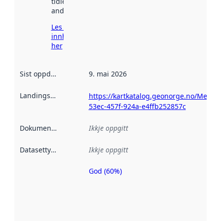
tidlegare
andre stader.
Les meir om
innhenting
her
Sist oppdatert
:
9. mai 2026
Landingsside
:
https://kartkatalog.geonorge.no/Metad
53ec-457f-924a-e4ffb252857c
Dokumentasjon
:
Ikkje oppgitt
Datasettype
:
Ikkje oppgitt
God (60%)
Metadatakvalitet
er ein indikator
på kor godt
datasettene er
beskrive ved