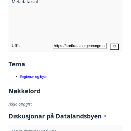
Metadatakvalitet
:
hjelp av
metadata.
Les meir om
metadatakvalitet
her
URI:
Kopier
Tema
Regionar og byar
Nøkkelord
Ikkje oppgitt
Diskusjonar på Datalandsbyen
0