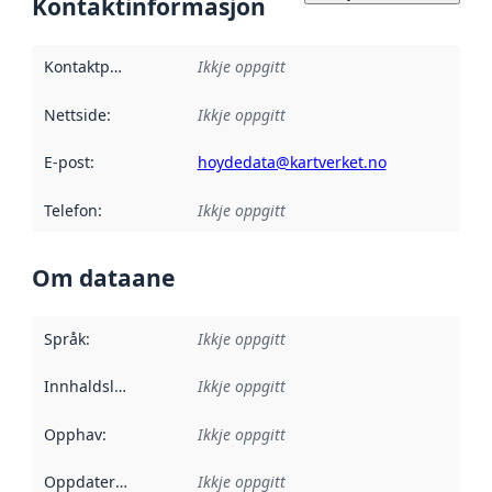
Kontaktinformasjon
Kontaktpunkt
:
Ikkje oppgitt
Nettside
:
Ikkje oppgitt
E-post
:
hoydedata@kartverket.no
Telefon
:
Ikkje oppgitt
Om dataane
Språk
:
Ikkje oppgitt
Innhaldsleverandørar
Ikkje oppgitt
:
Opphav
:
Ikkje oppgitt
Oppdateringsfrekvens
Ikkje oppgitt
: