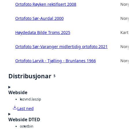
Ortofoto Røyken rektifisert 2008
Norg
Ortofoto Sør-Aurdal 2000
Norg
Høydedata Bilde Troms 2025
Kart
Ortofoto Sør-Varanger midlertidig ortofoto 2021
Norg
Ortofoto Larvik - Tjølling - Brunlanes 1966
Norg
Distribusjonar
5
Webside
laz
vnd.laszip
Last ned
Webside DTED
octet
bin