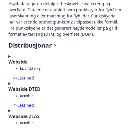
Høydedata gir en detaljert beskrivelse av terreng og
overflate. Dataene er etablert som punktskyer fra flybåren
laserskanning eller matching fra flybilder. Punktskyene
har varierende tetthet (punkt/m2 ) tilpasset ulike formål.
Fra punktskyene er det generert høydemodeller på grid-
format av terreng (DTM) og overflate (DOM).
Distribusjonar
5
Webside
laz
vnd.laszip
Last ned
Webside DTED
octet
bin
Last ned
Webside ZLAS
octet
bin