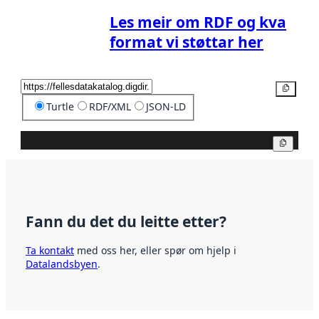
Les meir om RDF og kva
format vi støttar her
Kopier
Turtle
RDF/XML
JSON-LD
Kopier
Fann du det du leitte etter?
Ta kontakt
med oss her, eller spør om hjelp i
Datalandsbyen
.