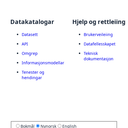
Datakatalogar
Hjelp og rettleiing
Datasett
Brukerveileiing
API
Datafellesskapet
Omgrep
Teknisk
dokumentasjon
Informasjonsmodellar
Tenester og
hendingar
Bokmål
Nynorsk
English