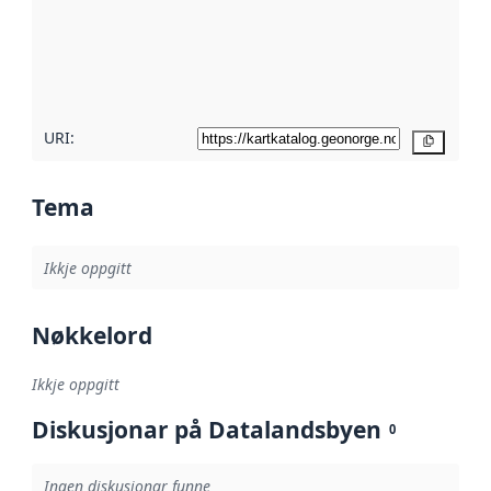
Les meir om
metadatakvalitet
her
URI:
Kopier
Tema
Ikkje oppgitt
Nøkkelord
Ikkje oppgitt
Diskusjonar på Datalandsbyen
0
Ingen diskusjonar funne