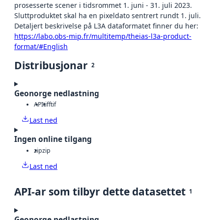
prosesserte scener i tidsrommet 1. juni - 31. juli 2023.
Sluttproduktet skal ha en pixeldato sentrert rundt 1. juli.
Detaljert beskrivelse på L3A dataformatet finner du her:
https://labo.obs-mip.fr/multitemp/theias-l3a-product-
format/#English
Distribusjonar
2
Geonorge nedlastning
API
tiff
tif
Last ned
Ingen online tilgang
zip
zip
Last ned
API-ar som tilbyr dette datasettet
1
Geonorge nedlastning