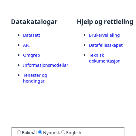
Datakatalogar
Hjelp og rettleiing
Datasett
Brukerveileiing
API
Datafellesskapet
Omgrep
Teknisk
dokumentasjon
Informasjonsmodellar
Tenester og
hendingar
Bokmål
Nynorsk
English