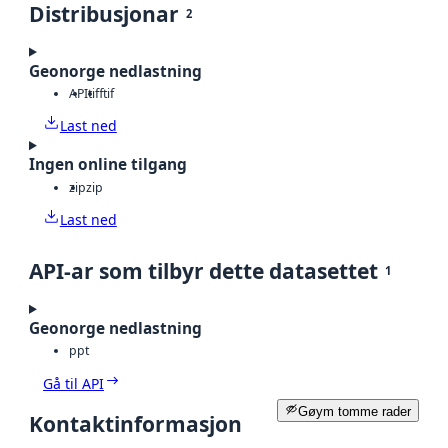
Distribusjonar
2
Geonorge nedlastning
API
tiff
tif
Last ned
Ingen online tilgang
zip
zip
Last ned
API-ar som tilbyr dette datasettet
1
Geonorge nedlastning
ppt
Gå til API
Gøym tomme rader
Kontaktinformasjon