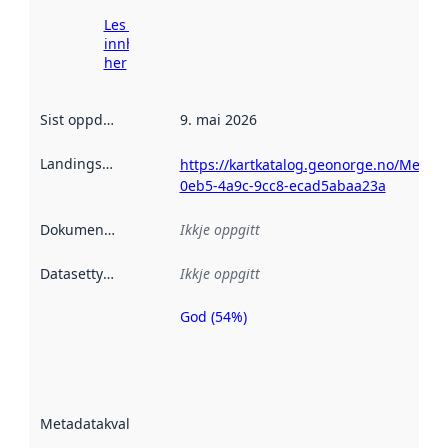
Les meir om
innhenting
her
Sist oppdatert
:
9. mai 2026
Landingsside
:
https://kartkatalog.geonorge.no/Metad
0eb5-4a9c-9cc8-ecad5abaa23a
Dokumentasjon
:
Ikkje oppgitt
Datasettype
:
Ikkje oppgitt
God (54%)
Metadatakvalitet
er ein indikator
på kor godt
datasettene er
beskrive ved
Metadatakvalitet
:
hjelp av
metadata.