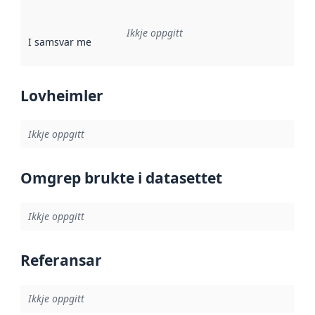
Ikkje oppgitt
I samsvar med
:
Referanse til ei implementeringsregel eller an
Lovheimler
Ikkje oppgitt
Omgrep brukte i datasettet
Ikkje oppgitt
Referansar
Ikkje oppgitt