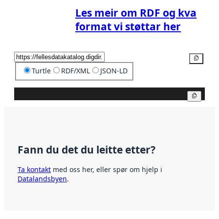
Les meir om RDF og kva
format vi støttar her
Kopier
Turtle
RDF/XML
JSON-LD
Kopier
Fann du det du leitte etter?
Ta kontakt
med oss her, eller spør om hjelp i
Datalandsbyen
.