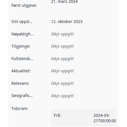
21. mars 2024
Først utgjeve
:
Denne datoen seier når dataa i dette datasettet 
Sist oppdatert
:
12. oktober 2023
Nøyaktigheit
:
Ikkje oppgitt
Tilgjenge
:
Ikkje oppgitt
Fullstendigheit
:
Ikkje oppgitt
Aktualitet
:
Ikkje oppgitt
Relevans
:
Ikkje oppgitt
Geografisk område
:
Ikkje oppgitt
Tidsrom
:
Frå
:
2024-03-
21T00:00:00Z