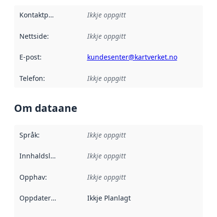
Kontaktpunkt
:
Ikkje oppgitt
Nettside
:
Ikkje oppgitt
E-post
:
kundesenter@kartverket.no
Telefon
:
Ikkje oppgitt
Om dataane
Språk
:
Ikkje oppgitt
Innhaldsleverandørar
Ikkje oppgitt
:
Opphav
:
Ikkje oppgitt
Oppdateringsfrekvens
Ikkje Planlagt
: