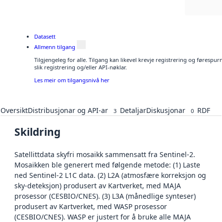
Datasett
Allmenn tilgang
Tilgjengeleg for alle. Tilgang kan likevel krevje registrering og føresp
slik registrering og/eller API-nøklar.
Les meir om tilgangsnivå her
Oversikt
Distribusjonar og API-ar
Detaljar
Diskusjonar
RDF
3
0
Skildring
Satellittdata skyfri mosaikk sammensatt fra Sentinel-2.
Mosaikken ble generert med følgende metode: (1) Laste
ned Sentinel-2 L1C data. (2) L2A (atmosfære korreksjon og
sky-deteksjon) produsert av Kartverket, med MAJA
prosessor (CESBIO/CNES). (3) L3A (månedlige synteser)
produsert av Kartverket, med WASP prosessor
(CESBIO/CNES). WASP er justert for å bruke alle MAJA