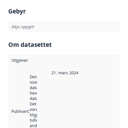
Gebyr
Ikkje oppgitt
Om datasettet
Utgjevar
:
21. mars 2024
Denne datoen
viser når
datasettet vart
henta inn av
data.norge.no.
Det kan ha
vore
Publisert
:
tilgjengeleg
tidlegare
andre stader.