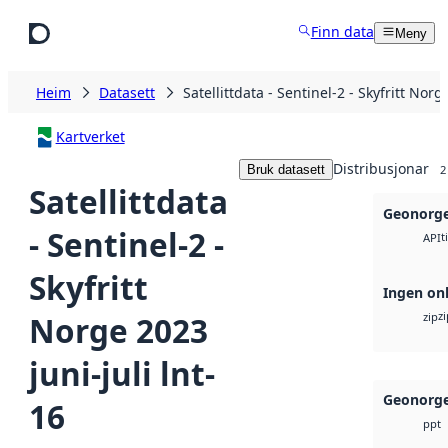
Hopp til hovudinnhald
Finn data
Meny
Heim
Datasett
Satellittdata - Sentinel-2 - Skyfritt Norg
Kartverket
Distribusjonar
Bruk datasett
2
Satellittdata
Geonorge
- Sentinel-2 -
t
API
Skyfritt
Ingen onl
zi
Norge 2023
zip
juni-juli lnt-
Geonorge
16
ppt