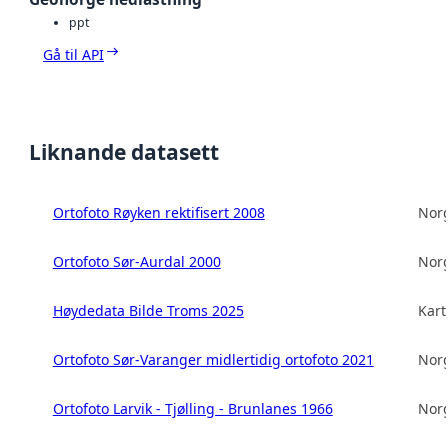
ppt
Gå til API
Liknande datasett
Ortofoto Røyken rektifisert 2008
Norg
Ortofoto Sør-Aurdal 2000
Norg
Høydedata Bilde Troms 2025
Kart
Ortofoto Sør-Varanger midlertidig ortofoto 2021
Norg
Ortofoto Larvik - Tjølling - Brunlanes 1966
Norg