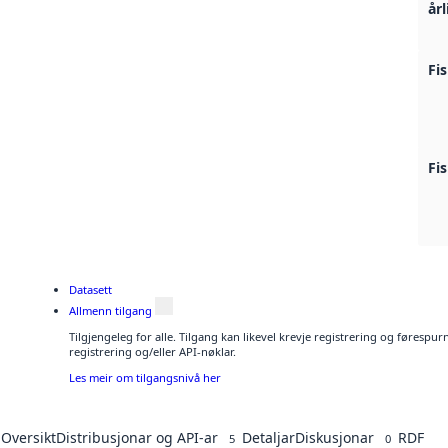
årl
Fi
Fi
Datasett
Allmenn tilgang
Tilgjengeleg for alle. Tilgang kan likevel krevje registrering og førespu
registrering og/eller API-nøklar.
Les meir om tilgangsnivå her
Oversikt
Distribusjonar og API-ar
Detaljar
Diskusjonar
RDF
5
0