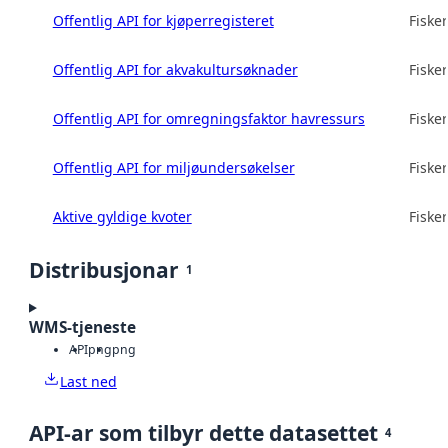
Offentlig API for kjøperregisteret
Fisker
Offentlig API for akvakultursøknader
Fisker
Offentlig API for omregningsfaktor havressurs
Fisker
Offentlig API for miljøundersøkelser
Fisker
Aktive gyldige kvoter
Fisker
Distribusjonar
1
WMS-tjeneste
API
png
png
Last ned
API-ar som tilbyr dette datasettet
4