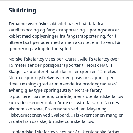
Skildring
Temaene viser fiskeriaktivitet basert på data fra
satellittsporing og fangstrapportering. Sporingsdata er
koblet med opplysninger fra fangstrapportering, for å
filtrere bort perioder med annen aktivitet enn fiskeri, før
generering av linjetetthetsplott.
Norske fiskefartøy vises per kvartal. Alle fiskefartøy over
15 meter sender posisjonsrapporter til Norsk FMC. I
Skagerrak utenfor 4 nautiske mil er grensen 12 meter.
Normal sporingsfrekvens er én posisjonsrapport per
time. Dekningsgrad er minkende fra breddegrad N76˚
avhengig av type sporingsutstyr. Norske fartøy
rapporterer uavhengig område, mens utenlandske fartøy
kun videresender data når de er i våre farvann: Norges
økonomiske sone, Fiskerisonen ved Jan Mayen og
Fiskevernesonen ved Svalbard. I Fiskevernsonen mangler
vi data fra russiske, britiske og irske fartøy.
Utenlandske fiskefartøy vises per år. Utenlandske fartøy