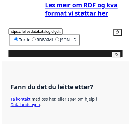
Les meir om RDF og kva
format vi støttar her
Kopier
Turtle
RDF/XML
JSON-LD
Kopier
Fann du det du leitte etter?
Ta kontakt
med oss her, eller spør om hjelp i
Datalandsbyen
.