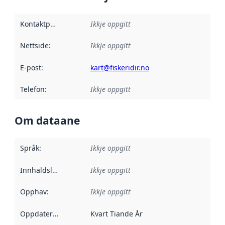
Kontaktpunkt
:
Ikkje oppgitt
Nettside
:
Ikkje oppgitt
E-post
:
kart@fiskeridir.no
Telefon
:
Ikkje oppgitt
Om dataane
Språk
:
Ikkje oppgitt
Innhaldsleverandørar
Ikkje oppgitt
:
Opphav
:
Ikkje oppgitt
Oppdateringsfrekvens
Kvart Tiande År
: