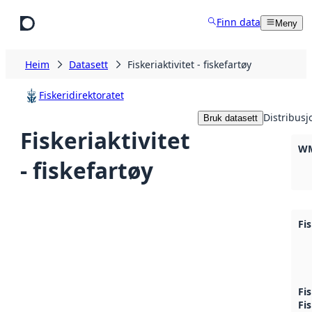
Hopp til hovudinnhald
Finn data
Meny
Heim
Datasett
Fiskeriaktivitet - fiskefartøy
Fiskeridirektoratet
Distribusj
Bruk datasett
Fiskeriaktivitet
WM
- fiskefartøy
Fi
Fis
Fi