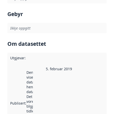
Gebyr
Ikkje oppgitt
Om datasettet
Utgjevar
:
5. februar 2019
Denne datoen
viser når
datasettet vart
henta inn av
data.norge.no.
Det kan ha
vore
Publisert
:
tilgjengeleg
tidlegare