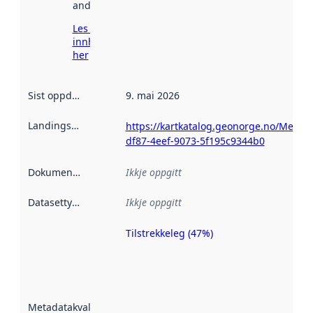
andre stader.
Les meir om
innhenting
her
Sist oppdatert
:
9. mai 2026
Landingsside
:
https://kartkatalog.geonorge.no/Metad
df87-4eef-9073-5f195c9344b0
Dokumentasjon
:
Ikkje oppgitt
Datasettype
:
Ikkje oppgitt
Tilstrekkeleg (47%)
Metadatakvalitet
er ein indikator
på kor godt
datasettene er
beskrive ved
Metadatakvalitet
:
hjelp av