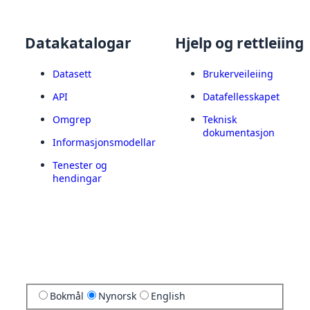
Datakatalogar
Hjelp og rettleiing
Datasett
Brukerveileiing
API
Datafellesskapet
Omgrep
Teknisk
dokumentasjon
Informasjonsmodellar
Tenester og
hendingar
Bokmål
Nynorsk
English