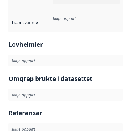
Ikkje oppgitt
I samsvar med
:
Referanse til ei implementeringsregel eller an
Lovheimler
Ikkje oppgitt
Omgrep brukte i datasettet
Ikkje oppgitt
Referansar
Ikkje oppgitt