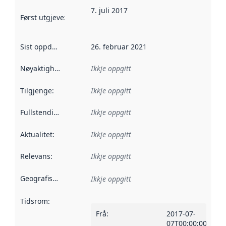
7. juli 2017
Først utgjeve
:
Denne datoen seier når dataa i dette datasettet 
Sist oppdatert
:
26. februar 2021
Nøyaktigheit
:
Ikkje oppgitt
Tilgjenge
:
Ikkje oppgitt
Fullstendigheit
:
Ikkje oppgitt
Aktualitet
:
Ikkje oppgitt
Relevans
:
Ikkje oppgitt
Geografisk område
:
Ikkje oppgitt
Tidsrom
:
Frå
:
2017-07-
07T00:00:00Z