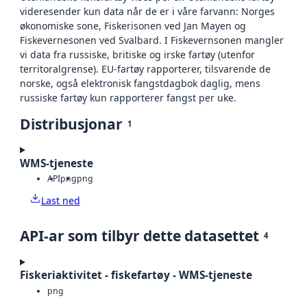
videresender kun data når de er i våre farvann: Norges
økonomiske sone, Fiskerisonen ved Jan Mayen og
Fiskevernesonen ved Svalbard. I Fiskevernsonen mangler
vi data fra russiske, britiske og irske fartøy (utenfor
territoralgrense). EU-fartøy rapporterer, tilsvarende de
norske, også elektronisk fangstdagbok daglig, mens
russiske fartøy kun rapporterer fangst per uke.
Distribusjonar
1
WMS-tjeneste
API
png
png
Last ned
API-ar som tilbyr dette datasettet
4
Fiskeriaktivitet - fiskefartøy - WMS-tjeneste
png