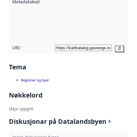
Metadatakvalitet
:
hjelp av
metadata.
Les meir om
metadatakvalitet
her
URI:
Kopier
Tema
Regionar og byar
Nøkkelord
Ikkje oppgitt
Diskusjonar på Datalandsbyen
0