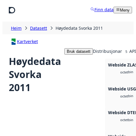
Hopp til hovudinnhald
Finn data
Meny
Heim
Datasett
Høydedata Svorka 2011
Kartverket
Distribusjonar
API
Bruk datasett
5
Høydedata
Webside ZLA
Svorka
bin
octet
2011
Webside US
bin
octet
Webside DTE
bin
octet