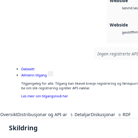
Webside
vnd.las
laz
Webside
bin
geotiff
Ingen registrerte API
Datasett
Allmenn tilgang
Tilgjengeleg for alle. Tilgang kan likevel krevje registrering og førespu
be om slik registrering og/eller API-nøklar.
Les meir om tilgangsnivå her
Oversikt
Distribusjonar og API-ar
Detaljar
Diskusjonar
RDF
5
0
Skildring