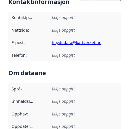
Kontaktinformasjon
Kontaktpunkt
:
Ikkje oppgitt
Nettside
:
Ikkje oppgitt
E-post
:
hoydedata@kartverket.no
Telefon
:
Ikkje oppgitt
Om dataane
Språk
:
Ikkje oppgitt
Innhaldsleverandørar
Ikkje oppgitt
:
Opphav
:
Ikkje oppgitt
Oppdateringsfrekvens
Ikkje oppgitt
: