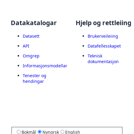
Datakatalogar
Hjelp og rettleiing
Datasett
Brukerveileiing
API
Datafellesskapet
Omgrep
Teknisk
dokumentasjon
Informasjonsmodellar
Tenester og
hendingar
Bokmål
Nynorsk
English