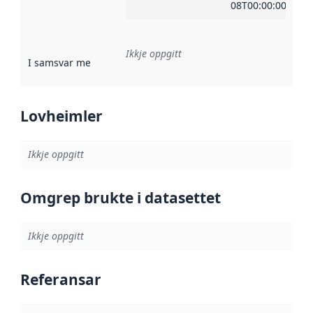
08T00:00:00Z
Ikkje oppgitt
I samsvar med
:
Referanse til ei implementeringsregel eller an
Lovheimler
Ikkje oppgitt
Omgrep brukte i datasettet
Ikkje oppgitt
Referansar