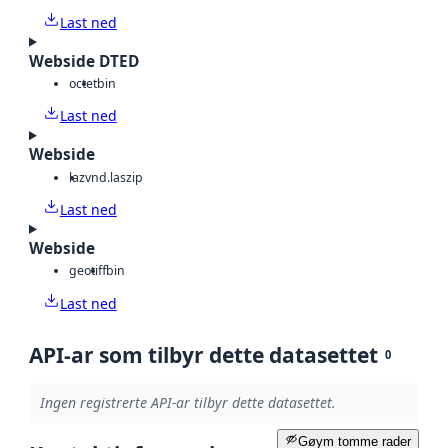
Last ned
Webside DTED
octet
bin
Last ned
Webside
laz
vnd.laszip
Last ned
Webside
geotiff
bin
Last ned
API-ar som tilbyr dette datasettet
0
Ingen registrerte API-ar tilbyr dette datasettet.
Gøym tomme rader