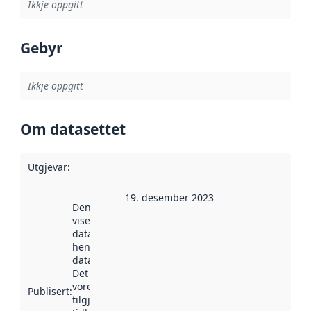
Ikkje oppgitt
Gebyr
Ikkje oppgitt
Om datasettet
Utgjevar
:
19. desember 2023
Denne datoen
viser når
datasettet vart
henta inn av
data.norge.no.
Det kan ha
vore
Publisert
:
tilgjengeleg