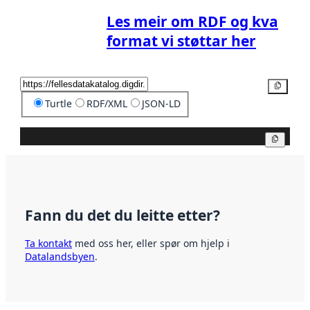
Les meir om RDF og kva
format vi støttar her
Kopier
Turtle
RDF/XML
JSON-LD
Kopier
Fann du det du leitte etter?
Ta kontakt
med oss her, eller spør om hjelp i
Datalandsbyen
.