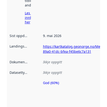
tidlegare
andre stader.
Les meir om
innhenting
her
Sist oppdatert
:
9. mai 2026
Landingsside
:
https://kartkatalog.geonorge.no/Metad
89a0-41dc-bfea-f45be6c7a131
Dokumentasjon
:
Ikkje oppgitt
Datasettype
:
Ikkje oppgitt
God (60%)
Metadatakvalitet
er ein indikator
på kor godt
datasettene er
beskrive ved