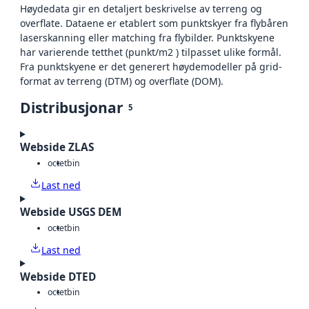
Høydedata gir en detaljert beskrivelse av terreng og
overflate. Dataene er etablert som punktskyer fra flybåren
laserskanning eller matching fra flybilder. Punktskyene
har varierende tetthet (punkt/m2 ) tilpasset ulike formål.
Fra punktskyene er det generert høydemodeller på grid-
format av terreng (DTM) og overflate (DOM).
Distribusjonar
5
Webside ZLAS
octet
bin
Last ned
Webside USGS DEM
octet
bin
Last ned
Webside DTED
octet
bin