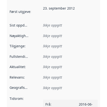
23. september 2012
Først utgjeve
:
Denne datoen seier når dataa i dette datasettet 
Sist oppdatert
:
Ikkje oppgitt
Nøyaktigheit
:
Ikkje oppgitt
Tilgjenge
:
Ikkje oppgitt
Fullstendigheit
:
Ikkje oppgitt
Aktualitet
:
Ikkje oppgitt
Relevans
:
Ikkje oppgitt
Geografisk område
:
Ikkje oppgitt
Tidsrom
:
Frå
:
2016-06-