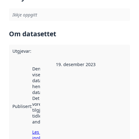
Ikkje oppgitt
Om datasettet
Utgjevar
:
19. desember 2023
Denne datoen
viser når
datasettet vart
henta inn av
data.norge.no.
Det kan ha
vore
Publisert
:
tilgjengeleg
tidlegare
andre stader.
Les meir om
innhenting