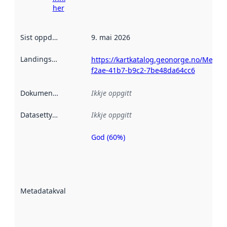
her
Sist oppdatert
:
9. mai 2026
Landingsside
:
https://kartkatalog.geonorge.no/Metad
f2ae-41b7-b9c2-7be48da64cc6
Dokumentasjon
:
Ikkje oppgitt
Datasettype
:
Ikkje oppgitt
God (60%)
Metadatakvalitet
er ein indikator
på kor godt
datasettene er
beskrive ved
Metadatakvalitet
:
hjelp av
metadata.
Les meir om