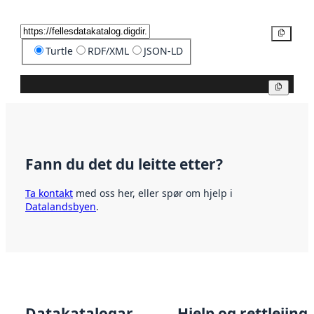
Kopier
Turtle
RDF/XML
JSON-LD
Kopier
Fann du det du leitte etter?
Ta kontakt
med oss her, eller spør om hjelp i
Datalandsbyen
.
Datakatalogar
Hjelp og rettleiing