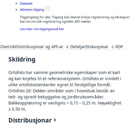
Datasett
Allmenn tilgang
Tilgjengeleg for alle. Tilgang kan likevel krevje registrering og førespu
kan be om slik registrering og/eller API-nøklar.
Les meir om tilgangsnivå her
Oversikt
Distribusjonar og API-ar
Detaljar
Diskusjonar
RDF
8
0
Skildring
Ortofoto har samme geometriske egenskaper som et kart
og kan knyttes til et referansesystem. Ortofoto er inndelt i
ulike ortofotostandarder egnet til forskjellige formål.
Ortofoto 20: Dekker områder som i hovedsak består av
tett- og spredt bebyggelse og jordbruksområder.
Bakkeoppløsning er vanligvis > 0,15 – 0,25 m. Nøyaktighet
± 0.50 m.
Distribusjonar
8