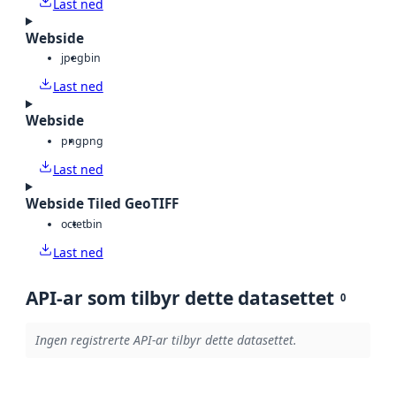
Last ned
Webside
jpeg
bin
Last ned
Webside
png
png
Last ned
Webside Tiled GeoTIFF
octet
bin
Last ned
API-ar som tilbyr dette datasettet
0
Ingen registrerte API-ar tilbyr dette datasettet.