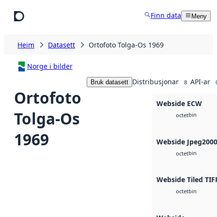
Hopp til hovudinnhald
Finn data
Meny
Heim
Datasett
Ortofoto Tolga-Os 1969
Norge i bilder
Distribusjonar
API-ar
Bruk datasett
8
Ortofoto
Webside ECW
Tolga-Os
bin
octet
1969
Webside Jpeg200
bin
octet
Webside Tiled TIF
bin
octet