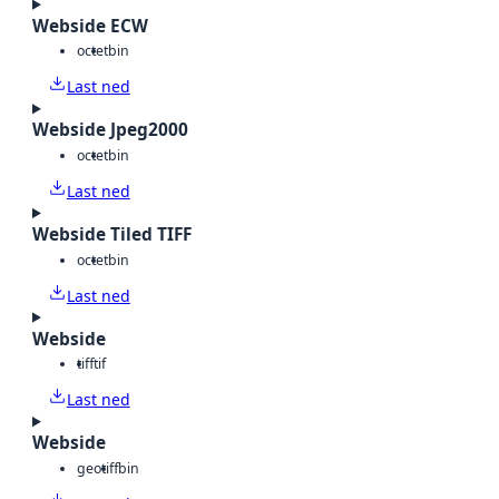
Webside ECW
octet
bin
Last ned
Webside Jpeg2000
octet
bin
Last ned
Webside Tiled TIFF
octet
bin
Last ned
Webside
tiff
tif
Last ned
Webside
geotiff
bin