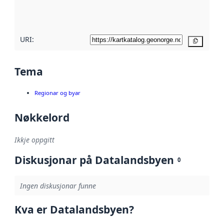
metadatakvalitet
her
URI:
Kopier
Tema
Regionar og byar
Nøkkelord
Ikkje oppgitt
Diskusjonar på Datalandsbyen
0
Ingen diskusjonar funne
Kva er Datalandsbyen?