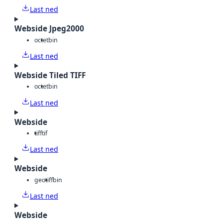
Last ned
Webside Jpeg2000
octet
bin
Last ned
Webside Tiled TIFF
octet
bin
Last ned
Webside
tiff
tif
Last ned
Webside
geotiff
bin
Last ned
Webside