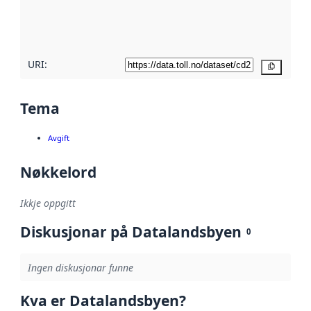
metadatakvalitet
her
URI:
Kopier
Tema
Avgift
Nøkkelord
Ikkje oppgitt
Diskusjonar på Datalandsbyen
0
Ingen diskusjonar funne
Kva er Datalandsbyen?