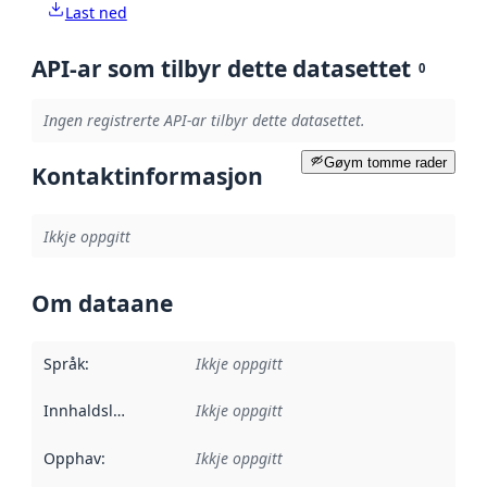
Last ned
API-ar som tilbyr dette datasettet
0
Ingen registrerte API-ar tilbyr dette datasettet.
Gøym tomme rader
Kontaktinformasjon
Ikkje oppgitt
Om dataane
Språk
:
Ikkje oppgitt
Innhaldsleverandørar
Ikkje oppgitt
:
Opphav
:
Ikkje oppgitt