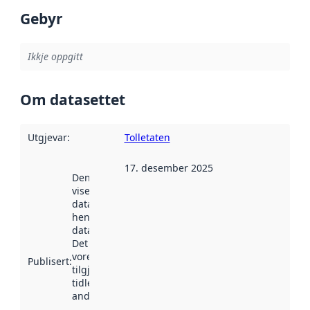
Gebyr
Ikkje oppgitt
Om datasettet
Utgjevar
:
Tolletaten
17. desember 2025
Denne datoen
viser når
datasettet vart
henta inn av
data.norge.no.
Det kan ha
vore
Publisert
:
tilgjengeleg
tidlegare
andre stader.