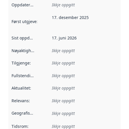
Oppdateringsfrekvens
Ikkje oppgitt
:
17. desember 2025
Først utgjeve
:
Denne datoen seier når dataa i dette datasettet 
Sist oppdatert
:
17. juni 2026
Nøyaktigheit
:
Ikkje oppgitt
Tilgjenge
:
Ikkje oppgitt
Fullstendigheit
:
Ikkje oppgitt
Aktualitet
:
Ikkje oppgitt
Relevans
:
Ikkje oppgitt
Geografisk område
:
Ikkje oppgitt
Tidsrom
:
Ikkje oppgitt