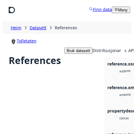
Hopp til hovudinnhald
Finn data
Meny
Heim
Datasett
References
Tolletaten
Distribusjonar
AP
Bruk datasett
4
References
reference.xs
xml
xsd
reference.xm
xml
xml
propertydesc
csv
csv