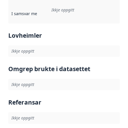
Ikkje oppgitt
I samsvar med
:
Referanse til ei implementeringsregel eller an
Lovheimler
Ikkje oppgitt
Omgrep brukte i datasettet
Ikkje oppgitt
Referansar
Ikkje oppgitt