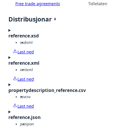
Free trade agreements
Tolletaten
Distribusjonar
4
reference.xsd
xsd
xml
Last ned
reference.xml
xml
xml
Last ned
propertydescription_reference.csv
csv
csv
Last ned
reference.json
json
json