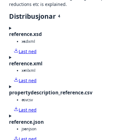
reductions etc is explained.
Distribusjonar
4
reference.xsd
xsd
xml
Last ned
reference.xml
xml
xml
Last ned
propertydescription_reference.csv
csv
csv
Last ned
reference.json
json
json
Last ned