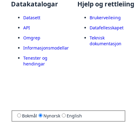
Datakatalogar
Hjelp og rettleiing
Datasett
Brukerveileiing
API
Datafellesskapet
Omgrep
Teknisk
dokumentasjon
Informasjonsmodellar
Tenester og
hendingar
Bokmål
Nynorsk
English