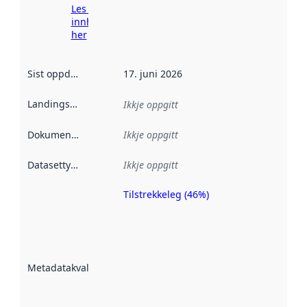
Les meir om
innhenting
her
Sist oppdatert
:
17. juni 2026
Landingsside
:
Ikkje oppgitt
Dokumentasjon
:
Ikkje oppgitt
Datasettype
:
Ikkje oppgitt
Tilstrekkeleg (46%)
Metadatakvalitet
er ein indikator
på kor godt
datasettene er
beskrive ved
Metadatakvalitet
:
hjelp av
metadata.
Les meir om