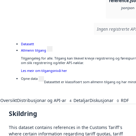
reference.js
json
json
Ingen registrerte API
Datasett
Allmenn tilgang
Tilgjengeleg for alle. Tilgang kan likevel krevje registrering og føresp
om slik registrering og/eller API-nøklar.
Les meir om tilgangsnivå her
Opne data
Datasettet er klassifisert som allmenn tilgang og har mins
Oversikt
Distribusjonar og API-ar
Detaljar
Diskusjonar
RDF
4
0
Skildring
This dataset contains references in the Customs Tariff's
where certain information regarding tariff quotas, tariff