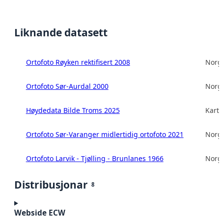
Liknande datasett
Ortofoto Røyken rektifisert 2008
Norg
Ortofoto Sør-Aurdal 2000
Norg
Høydedata Bilde Troms 2025
Kart
Ortofoto Sør-Varanger midlertidig ortofoto 2021
Norg
Ortofoto Larvik - Tjølling - Brunlanes 1966
Norg
Distribusjonar
8
Webside ECW