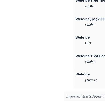
Webside Tiled TIF
bin
octet
Webside Jpeg200
bin
octet
Webside
tif
tiff
Webside Tiled Ge
bin
octet
Webside
bin
geotiff
Ingen registrerte API-ar ti