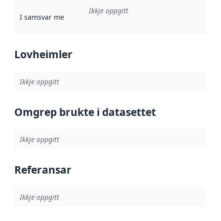
Ikkje oppgitt
I samsvar med
:
Referanse til ei implementeringsregel eller an
Lovheimler
Ikkje oppgitt
Omgrep brukte i datasettet
Ikkje oppgitt
Referansar
Ikkje oppgitt