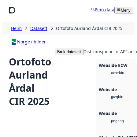
Hopp til hovudinnhald
Finn data
Meny
Heim
Datasett
Ortofoto Aurland Årdal CIR 2025
Norge i bilder
Distribusjonar
API-ar
Bruk datasett
8
Ortofoto
Webside ECW
Aurland
bin
octet
Årdal
Webside
bin
CIR 2025
jpeg
Webside
png
png