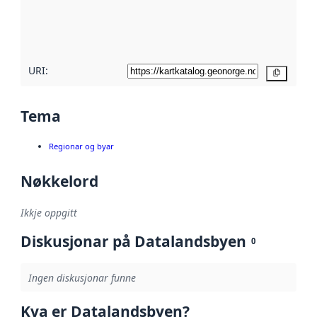
Les meir om
metadatakvalitet
her
URI:
Kopier
Tema
Regionar og byar
Nøkkelord
Ikkje oppgitt
Diskusjonar på Datalandsbyen
0
Ingen diskusjonar funne
Kva er Datalandsbyen?