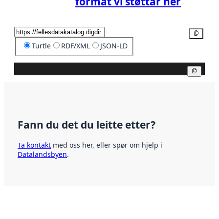
format vi støttar her
Kopier
Turtle
RDF/XML
JSON-LD
Kopier
Fann du det du leitte etter?
Ta kontakt
med oss her, eller spør om hjelp i
Datalandsbyen
.