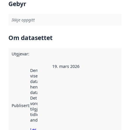
Gebyr
Ikkje oppgitt
Om datasettet
Utgjevar
:
19. mars 2026
Denne datoen
viser når
datasettet vart
henta inn av
data.norge.no.
Det kan ha
vore
Publisert
:
tilgjengeleg
tidlegare
andre stader.
Les meir om