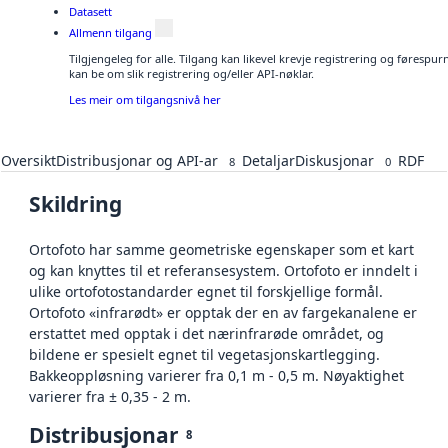
Datasett
Allmenn tilgang
Tilgjengeleg for alle. Tilgang kan likevel krevje registrering og førespu
kan be om slik registrering og/eller API-nøklar.
Les meir om tilgangsnivå her
Oversikt
Distribusjonar og API-ar
Detaljar
Diskusjonar
RDF
8
0
Skildring
Ortofoto har samme geometriske egenskaper som et kart
og kan knyttes til et referansesystem. Ortofoto er inndelt i
ulike ortofotostandarder egnet til forskjellige formål.
Ortofoto «infrarødt» er opptak der en av fargekanalene er
erstattet med opptak i det nærinfrarøde området, og
bildene er spesielt egnet til vegetasjonskartlegging.
Bakkeoppløsning varierer fra 0,1 m - 0,5 m. Nøyaktighet
varierer fra ± 0,35 - 2 m.
Distribusjonar
8