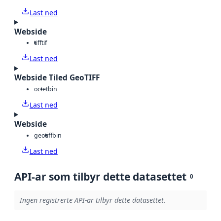
Last ned
Webside
tiff
tif
Last ned
Webside Tiled GeoTIFF
octet
bin
Last ned
Webside
geotiff
bin
Last ned
API-ar som tilbyr dette datasettet
0
Ingen registrerte API-ar tilbyr dette datasettet.