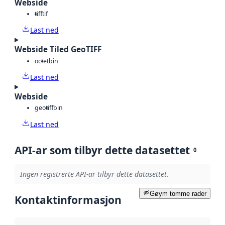
Webside
tiff
tif
Last ned
Webside Tiled GeoTIFF
octet
bin
Last ned
Webside
geotiff
bin
Last ned
API-ar som tilbyr dette datasettet
0
Ingen registrerte API-ar tilbyr dette datasettet.
Gøym tomme rader
Kontaktinformasjon