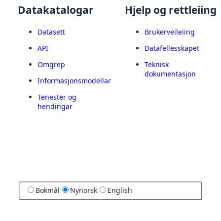
Datakatalogar
Hjelp og rettleiing
Datasett
Brukerveileiing
API
Datafellesskapet
Omgrep
Teknisk
dokumentasjon
Informasjonsmodellar
Tenester og
hendingar
Bokmål
Nynorsk
English