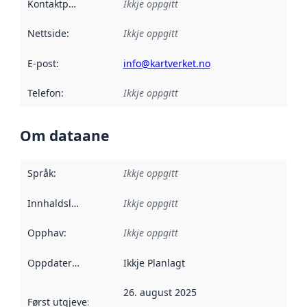
Kontaktpunkt
:
Ikkje oppgitt
Nettside
:
Ikkje oppgitt
E-post
:
info@kartverket.no
Telefon
:
Ikkje oppgitt
Om dataane
Språk
:
Ikkje oppgitt
Innhaldsleverandørar
Ikkje oppgitt
:
Opphav
:
Ikkje oppgitt
Oppdateringsfrekvens
Ikkje Planlagt
:
26. august 2025
Først utgjeve
:
Denne datoen seier når dataa i dette datasettet 