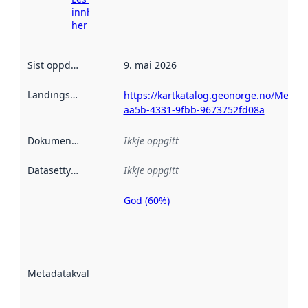
innhenting
her
Sist oppdatert
:
9. mai 2026
Landingsside
:
https://kartkatalog.geonorge.no/Metad
aa5b-4331-9fbb-9673752fd08a
Dokumentasjon
:
Ikkje oppgitt
Datasettype
:
Ikkje oppgitt
God (60%)
Metadatakvalitet
er ein indikator
på kor godt
datasettene er
beskrive ved
Metadatakvalitet
:
hjelp av
metadata.