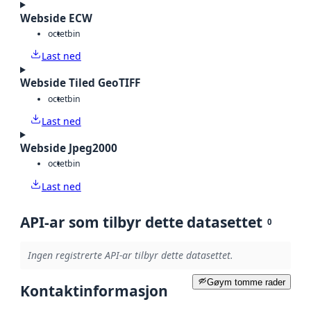
Webside ECW
octet
bin
Last ned
Webside Tiled GeoTIFF
octet
bin
Last ned
Webside Jpeg2000
octet
bin
Last ned
API-ar som tilbyr dette datasettet
0
Ingen registrerte API-ar tilbyr dette datasettet.
Gøym tomme rader
Kontaktinformasjon