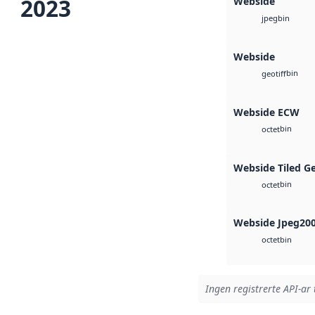
2023
Webside
bin
jpeg
Webside
bin
geotiff
Webside ECW
bin
octet
Webside Tiled G
bin
octet
Webside Jpeg20
bin
octet
Ingen registrerte API-ar 