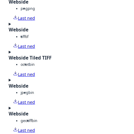
Webside
png
png
Last ned
Webside
tiff
tif
Last ned
Webside Tiled TIFF
octet
bin
Last ned
Webside
jpeg
bin
Last ned
Webside
geotiff
bin
Last ned