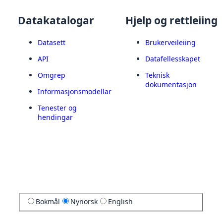
Datakatalogar
Hjelp og rettleiing
Datasett
Brukerveileiing
API
Datafellesskapet
Omgrep
Teknisk
dokumentasjon
Informasjonsmodellar
Tenester og
hendingar
Bokmål
Nynorsk
English