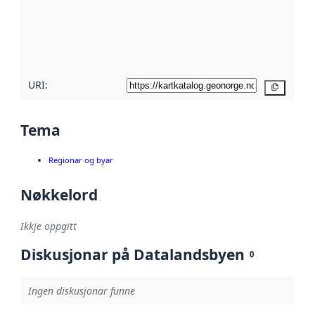
Les meir om
metadatakvalitet
her
URI:
Kopier
Tema
Regionar og byar
Nøkkelord
Ikkje oppgitt
Diskusjonar på Datalandsbyen
0
Ingen diskusjonar funne