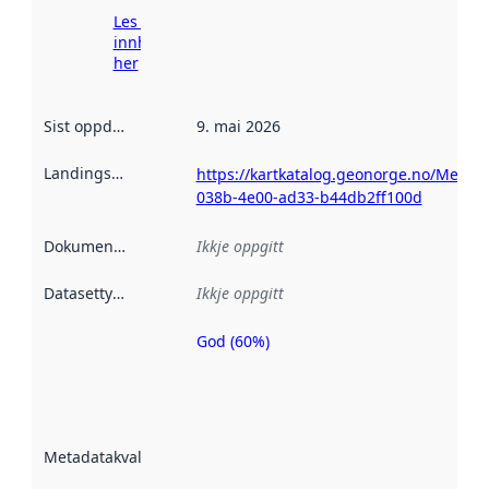
Les meir om
innhenting
her
Sist oppdatert
:
9. mai 2026
Landingsside
:
https://kartkatalog.geonorge.no/Metad
038b-4e00-ad33-b44db2ff100d
Dokumentasjon
:
Ikkje oppgitt
Datasettype
:
Ikkje oppgitt
God (60%)
Metadatakvalitet
er ein indikator
på kor godt
datasettene er
beskrive ved
Metadatakvalitet
:
hjelp av
metadata.