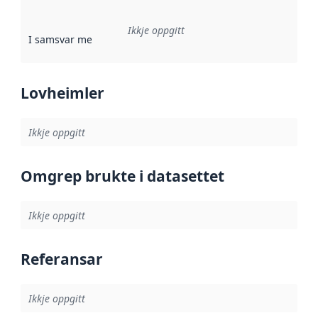
Ikkje oppgitt
I samsvar med
:
Referanse til ei implementeringsregel eller an
Lovheimler
Ikkje oppgitt
Omgrep brukte i datasettet
Ikkje oppgitt
Referansar
Ikkje oppgitt