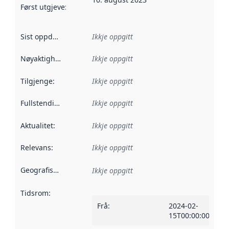
Først utgjeve
:
Denne datoen seier når dataa i dette datasettet 
Sist oppdatert
:
Ikkje oppgitt
Nøyaktigheit
:
Ikkje oppgitt
Tilgjenge
:
Ikkje oppgitt
Fullstendigheit
:
Ikkje oppgitt
Aktualitet
:
Ikkje oppgitt
Relevans
:
Ikkje oppgitt
Geografisk område
:
Ikkje oppgitt
Tidsrom
:
Frå
:
2024-02-
15T00:00:00Z