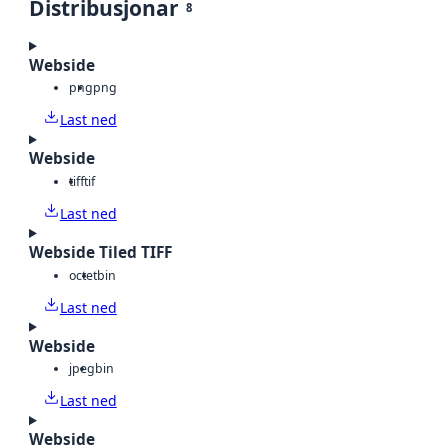
Distribusjonar
8
Webside
png
png
Last ned
Webside
tiff
tif
Last ned
Webside Tiled TIFF
octet
bin
Last ned
Webside
jpeg
bin
Last ned
Webside