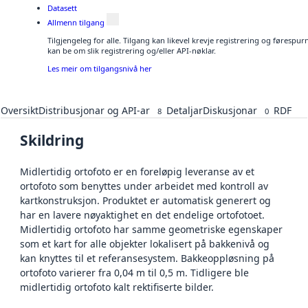
Datasett
Allmenn tilgang
Tilgjengeleg for alle. Tilgang kan likevel krevje registrering og førespu
kan be om slik registrering og/eller API-nøklar.
Les meir om tilgangsnivå her
Oversikt
Distribusjonar og API-ar
Detaljar
Diskusjonar
RDF
8
0
Skildring
Midlertidig ortofoto er en foreløpig leveranse av et
ortofoto som benyttes under arbeidet med kontroll av
kartkonstruksjon. Produktet er automatisk generert og
har en lavere nøyaktighet en det endelige ortofotoet.
Midlertidig ortofoto har samme geometriske egenskaper
som et kart for alle objekter lokalisert på bakkenivå og
kan knyttes til et referansesystem. Bakkeoppløsning på
ortofoto varierer fra 0,04 m til 0,5 m. Tidligere ble
midlertidig ortofoto kalt rektifiserte bilder.