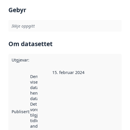
Gebyr
Ikkje oppgitt
Om datasettet
Utgjevar
:
15. februar 2024
Denne datoen
viser når
datasettet vart
henta inn av
data.norge.no.
Det kan ha
vore
Publisert
:
tilgjengeleg
tidlegare
andre stader.