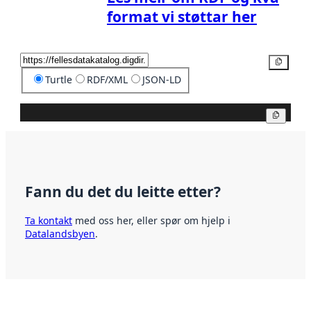
format vi støttar her
Kopier
Turtle
RDF/XML
JSON-LD
Kopier
Fann du det du leitte etter?
Ta kontakt
med oss her, eller spør om hjelp i
Datalandsbyen
.