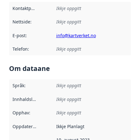
Kontaktpunkt
:
Ikkje oppgitt
Nettside
:
Ikkje oppgitt
E-post
:
info@kartverket.no
Telefon
:
Ikkje oppgitt
Om dataane
Språk
:
Ikkje oppgitt
Innhaldsleverandørar
Ikkje oppgitt
:
Opphav
:
Ikkje oppgitt
Oppdateringsfrekvens
Ikkje Planlagt
:
10. august 2023