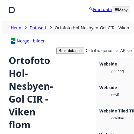
Hopp til hovudinnhald
Finn data
Meny
Heim
Datasett
Ortofoto Hol-Nesbyen-Gol CIR - Viken f
Norge i bilder
Distribusjonar
API-ar
Bruk datasett
8
Ortofoto
Webside
Hol-
png
png
Nesbyen-
Webside
tif
Gol CIR -
tiff
Viken
Webside Tiled TI
bin
octet
flom