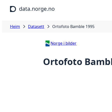
Hopp til hovudinnhald
data.norge.no
Heim
Datasett
Ortofoto Bamble 1995
Norge i bilder
Ortofoto Bamb