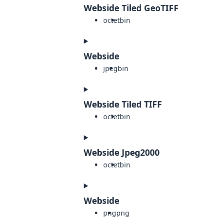
Webside Tiled GeoTIFF
octet
bin
Webside
jpeg
bin
Webside Tiled TIFF
octet
bin
Webside Jpeg2000
octet
bin
Webside
png
png