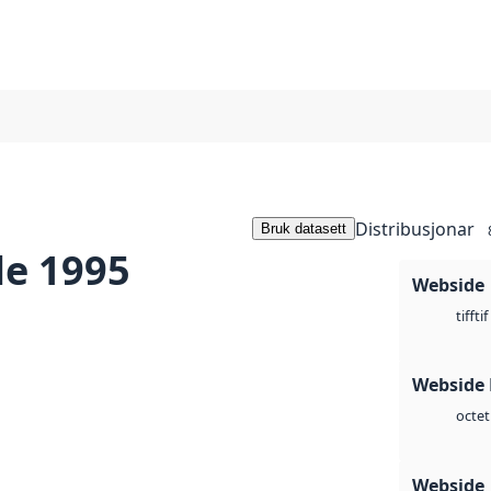
Distribusjonar
Bruk datasett
le 1995
Webside
tif
tiff
Webside
octet
Webside