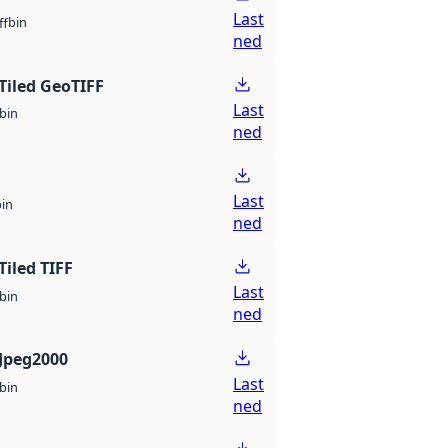
Last
bin
ff
ned
Tiled GeoTIFF
Last
bin
ned
Last
bin
ned
Tiled TIFF
Last
bin
ned
Jpeg2000
Last
bin
ned