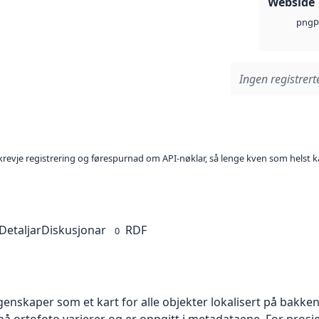
Webside
p
png
Ingen registrerte
l krevje registrering og førespurnad om API-nøklar, så lenge kven som helst ka
Detaljar
Diskusjonar
RDF
0
skaper som et kart for alle objekter lokalisert på bakkeniv
 ortofoto varierer og er oppgitt i metadataene. For prosje