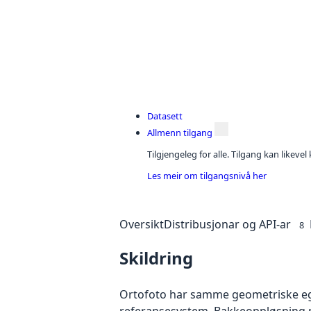
Datasett
Allmenn tilgang
Tilgjengeleg for alle. Tilgang kan likeve
Les meir om tilgangsnivå her
Oversikt
Distribusjonar og API-ar
8
Skildring
Ortofoto har samme geometriske egen
referansesystem. Bakkeoppløsning på