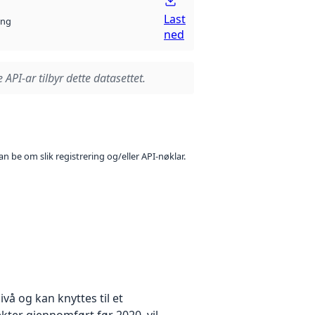
Last
ng
ned
 API-ar tilbyr dette datasettet.
n be om slik registrering og/eller API-nøklar.
å og kan knyttes til et
kter gjennomført før 2020, vil