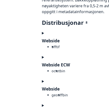
nøyaktigheten variere fra 0,5-2 m a
oppgitt i metadatainformasjonen.
Distribusjonar
8
Webside
tiff
tif
Webside ECW
octet
bin
Webside
geotiff
bin