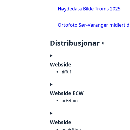
Høydedata Bilde Troms 2025
Ortofoto Sør-Varanger midlertid
Distribusjonar
8
Webside
tiff
tif
Webside ECW
octet
bin
Webside
geotiff
bin