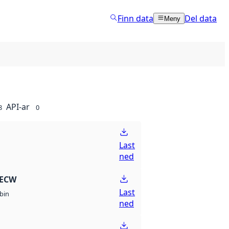
Finn data
Del data
Meny
API-ar
8
0
Last
ned
 ECW
Last
bin
ned