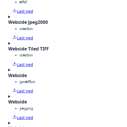
tiff
tif
Last ned
Webside Jpeg2000
octet
bin
Last ned
Webside Tiled TIFF
octet
bin
Last ned
Webside
geotiff
bin
Last ned
Webside
png
png
Last ned