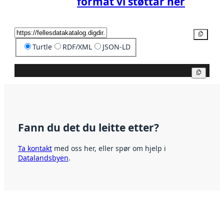
format vi støttar her
Kopier
Turtle
RDF/XML
JSON-LD
Kopier
Fann du det du leitte etter?
Ta kontakt
med oss her, eller spør om hjelp i
Datalandsbyen
.