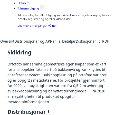
Datasett
Allmenn tilgang
Tilgjengeleg for alle. Tilgang kan likevel krevje registrering og føresp
om slik registrering og/eller API-nøklar.
Les meir om tilgangsnivå her
Oversikt
Distribusjonar og API-ar
Detaljar
Diskusjonar
RDF
8
0
Skildring
Ortofoto har samme geometriske egenskaper som et kart
for alle objekter lokalisert på bakkenivå og kan knyttes til
et referansesystem. Bakkeoppløsning på ortofoto varierer
og er oppgitt i metadataene. For prosjekter gjennomført
før 2020, vil nøyaktigheten variere fra 0,5-2 m avhengig
av bakkeoppløsning og benyttet terrengmodell. Fra 2020
er nøyaktigheten til produktet oppgitt i
metadatainformasjonen.
Distribusjonar
8