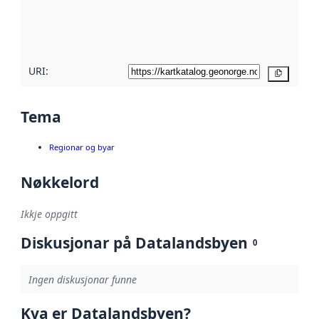
Les meir om
metadatakvalitet
her
URI:
Kopier
Tema
Regionar og byar
Nøkkelord
Ikkje oppgitt
Diskusjonar på Datalandsbyen
0
Ingen diskusjonar funne
Kva er Datalandsbyen?