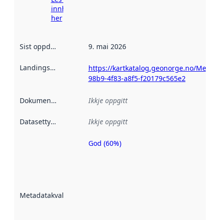
innhenting
her
Sist oppdatert
:
9. mai 2026
Landingsside
:
https://kartkatalog.geonorge.no/Metad
98b9-4f83-a8f5-f20179c565e2
Dokumentasjon
:
Ikkje oppgitt
Datasettype
:
Ikkje oppgitt
God (60%)
Metadatakvalitet
er ein indikator
på kor godt
datasettene er
beskrive ved
Metadatakvalitet
:
hjelp av
metadata.