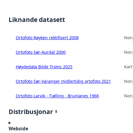
Liknande datasett
Ortofoto Røyken rektifisert 2008
Norg
Ortofoto Sør-Aurdal 2000
Norg
Høydedata Bilde Troms 2025
Kart
Ortofoto Sør-Varanger midlertidig ortofoto 2021
Norg
Ortofoto Larvik - Tjølling - Brunlanes 1966
Norg
Distribusjonar
8
Webside