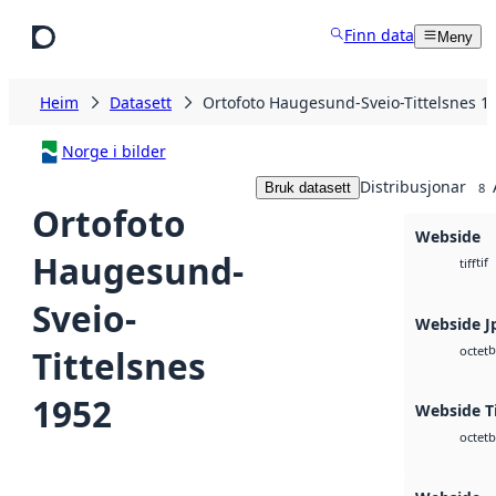
Hopp til hovudinnhald
Finn data
Meny
Heim
Datasett
Ortofoto Haugesund-Sveio-Tittelsnes 1
Norge i bilder
Distribusjonar
Bruk datasett
8
Ortofoto
Webside
Haugesund-
tif
tiff
Sveio-
Webside J
b
Tittelsnes
octet
1952
Webside Ti
b
octet