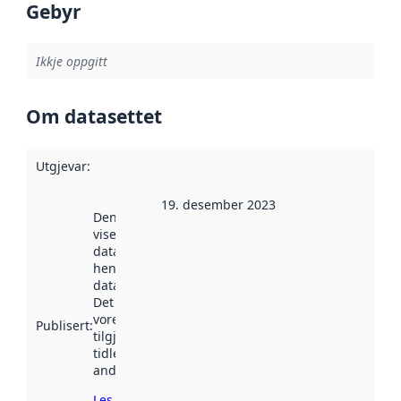
Gebyr
Ikkje oppgitt
Om datasettet
Utgjevar
:
19. desember 2023
Denne datoen
viser når
datasettet vart
henta inn av
data.norge.no.
Det kan ha
vore
Publisert
:
tilgjengeleg
tidlegare
andre stader.
Les meir om