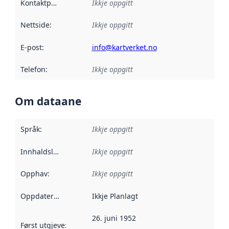
Kontaktpunkt
:
Ikkje oppgitt
Nettside
:
Ikkje oppgitt
E-post
:
info@kartverket.no
Telefon
:
Ikkje oppgitt
Om dataane
Språk
:
Ikkje oppgitt
Innhaldsleverandørar
Ikkje oppgitt
:
Opphav
:
Ikkje oppgitt
Oppdateringsfrekvens
Ikkje Planlagt
:
26. juni 1952
Først utgjeve
:
Denne datoen seier når dataa i dette datasettet 