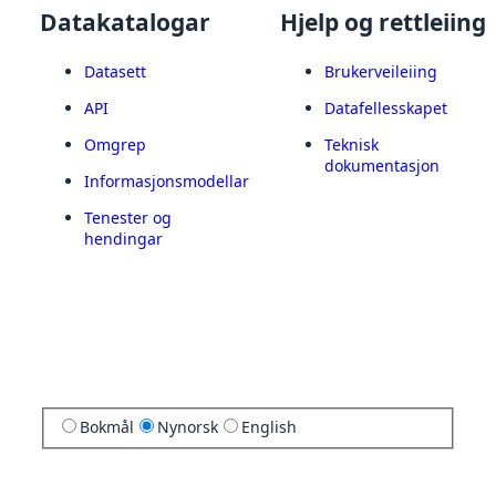
Datakatalogar
Hjelp og rettleiing
Datasett
Brukerveileiing
API
Datafellesskapet
Omgrep
Teknisk
dokumentasjon
Informasjonsmodellar
Tenester og
hendingar
Bokmål
Nynorsk
English