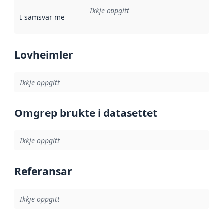
Ikkje oppgitt
I samsvar med
:
Referanse til ei implementeringsregel eller an
Lovheimler
Ikkje oppgitt
Omgrep brukte i datasettet
Ikkje oppgitt
Referansar
Ikkje oppgitt