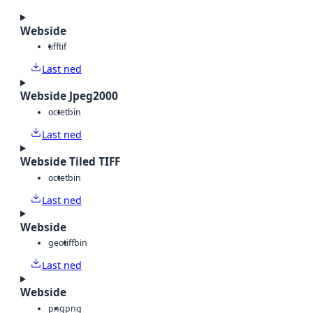
Webside
tiff
tif
Last ned
Webside Jpeg2000
octet
bin
Last ned
Webside Tiled TIFF
octet
bin
Last ned
Webside
geotiff
bin
Last ned
Webside
png
png