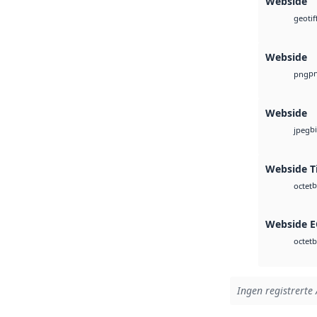
Webside
geotif
Webside
p
png
Webside
b
jpeg
Webside T
b
octet
Webside 
b
octet
Ingen registrerte 