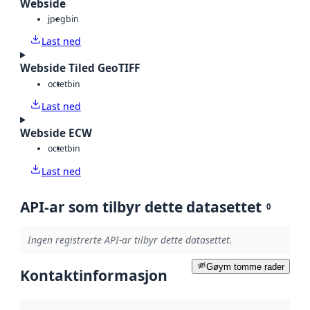
Webside
jpeg
bin
Last ned
Webside Tiled GeoTIFF
octet
bin
Last ned
Webside ECW
octet
bin
Last ned
API-ar som tilbyr dette datasettet
0
Ingen registrerte API-ar tilbyr dette datasettet.
Gøym tomme rader
Kontaktinformasjon