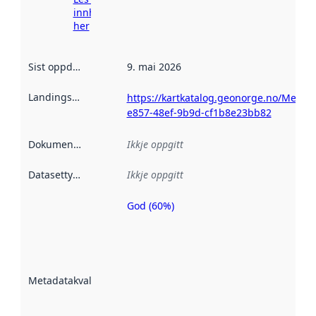
innhenting
her
Sist oppdatert
:
9. mai 2026
Landingsside
:
https://kartkatalog.geonorge.no/Metada
e857-48ef-9b9d-cf1b8e23bb82
Dokumentasjon
:
Ikkje oppgitt
Datasettype
:
Ikkje oppgitt
God (60%)
Metadatakvalitet
er ein indikator
på kor godt
datasettene er
beskrive ved
Metadatakvalitet
:
hjelp av
metadata.