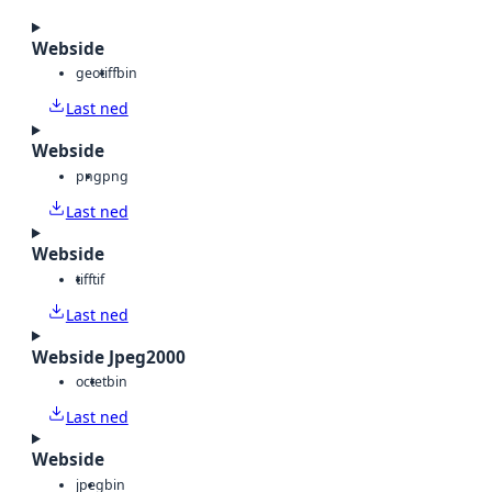
Webside
geotiff
bin
Last ned
Webside
png
png
Last ned
Webside
tiff
tif
Last ned
Webside Jpeg2000
octet
bin
Last ned
Webside
jpeg
bin