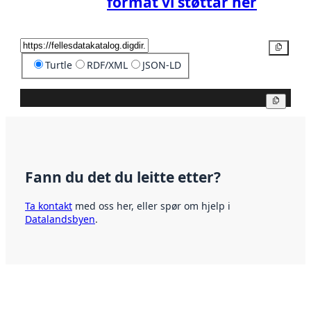
format vi støttar her
Kopier
Turtle
RDF/XML
JSON-LD
Kopier
Fann du det du leitte etter?
Ta kontakt
med oss her, eller spør om hjelp i
Datalandsbyen
.