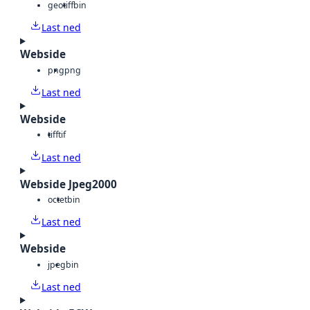
geotiff
bin
Last ned
Webside
png
png
Last ned
Webside
tiff
tif
Last ned
Webside Jpeg2000
octet
bin
Last ned
Webside
jpeg
bin
Last ned