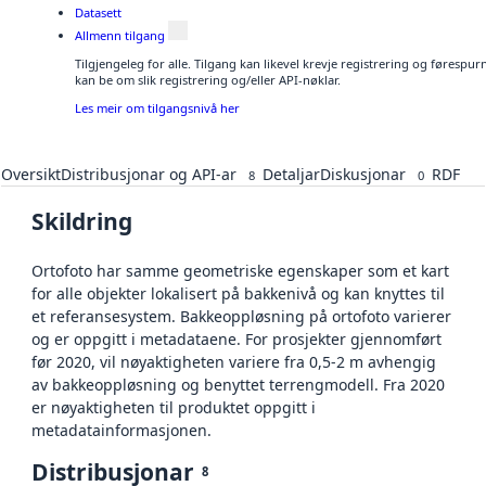
Datasett
Allmenn tilgang
Tilgjengeleg for alle. Tilgang kan likevel krevje registrering og førespu
kan be om slik registrering og/eller API-nøklar.
Les meir om tilgangsnivå her
Oversikt
Distribusjonar og API-ar
Detaljar
Diskusjonar
RDF
8
0
Skildring
Ortofoto har samme geometriske egenskaper som et kart
for alle objekter lokalisert på bakkenivå og kan knyttes til
et referansesystem. Bakkeoppløsning på ortofoto varierer
og er oppgitt i metadataene. For prosjekter gjennomført
før 2020, vil nøyaktigheten variere fra 0,5-2 m avhengig
av bakkeoppløsning og benyttet terrengmodell. Fra 2020
er nøyaktigheten til produktet oppgitt i
metadatainformasjonen.
Distribusjonar
8