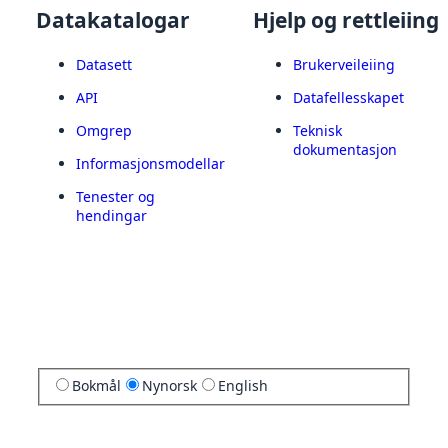
Datakatalogar
Hjelp og rettleiing
Datasett
Brukerveileiing
API
Datafellesskapet
Omgrep
Teknisk
dokumentasjon
Informasjonsmodellar
Tenester og
hendingar
Bokmål
Nynorsk
English