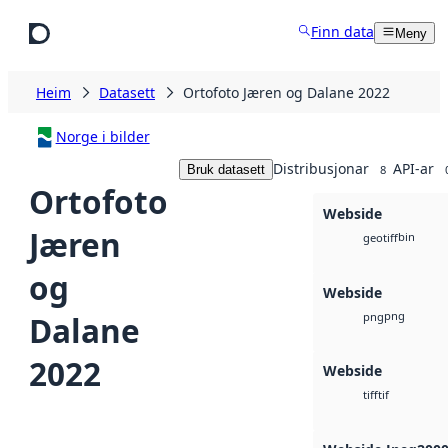
Hopp til hovudinnhald
Finn data
Meny
Heim
Datasett
Ortofoto Jæren og Dalane 2022
Norge i bilder
Distribusjonar
API-ar
Bruk datasett
8
Ortofoto
Webside
Jæren
bin
geotiff
og
Webside
png
Dalane
png
2022
Webside
tif
tiff