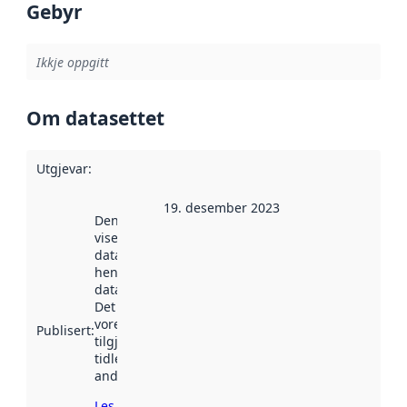
Gebyr
Ikkje oppgitt
Om datasettet
Utgjevar
:
19. desember 2023
Denne datoen
viser når
datasettet vart
henta inn av
data.norge.no.
Det kan ha
vore
Publisert
:
tilgjengeleg
tidlegare
andre stader.
Les meir om