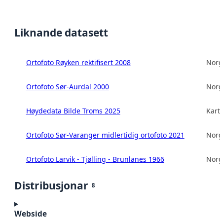
Liknande datasett
Ortofoto Røyken rektifisert 2008
Norg
Ortofoto Sør-Aurdal 2000
Norg
Høydedata Bilde Troms 2025
Kart
Ortofoto Sør-Varanger midlertidig ortofoto 2021
Norg
Ortofoto Larvik - Tjølling - Brunlanes 1966
Norg
Distribusjonar
8
Webside