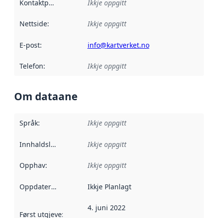
Kontaktpunkt
:
Ikkje oppgitt
Nettside
:
Ikkje oppgitt
E-post
:
info@kartverket.no
Telefon
:
Ikkje oppgitt
Om dataane
Språk
:
Ikkje oppgitt
Innhaldsleverandørar
Ikkje oppgitt
:
Opphav
:
Ikkje oppgitt
Oppdateringsfrekvens
Ikkje Planlagt
:
4. juni 2022
Først utgjeve
:
Denne datoen seier når dataa i dette datasettet 