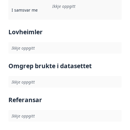
Ikkje oppgitt
I samsvar med
:
Referanse til ei implementeringsregel eller an
Lovheimler
Ikkje oppgitt
Omgrep brukte i datasettet
Ikkje oppgitt
Referansar
Ikkje oppgitt