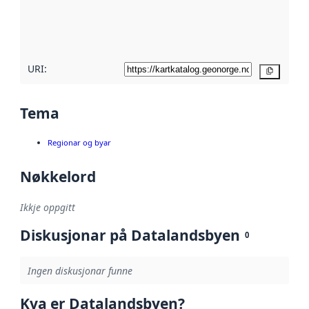
Les meir om
metadatakvalitet
her
URI:
Kopier
Tema
Regionar og byar
Nøkkelord
Ikkje oppgitt
Diskusjonar på Datalandsbyen
0
Ingen diskusjonar funne
Kva er Datalandsbyen?