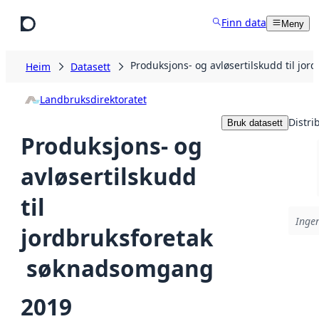
Hopp til hovudinnhald
Finn data
Meny
Produksjons- og avløsertilskudd til jo
Heim
Datasett
Landbruksdirektoratet
Distri
Bruk datasett
Produksjons- og
avløsertilskudd
til
Ingen
jordbruksforetak
 søknadsomgang
2019