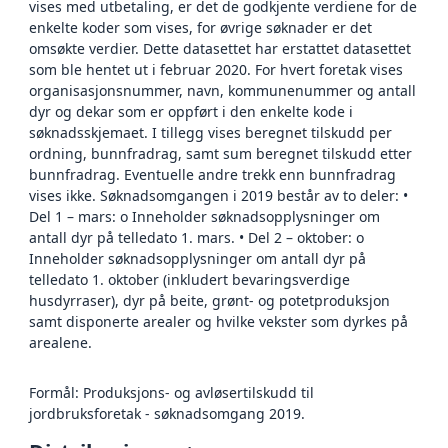
vises med utbetaling, er det de godkjente verdiene for de
enkelte koder som vises, for øvrige søknader er det
omsøkte verdier. Dette datasettet har erstattet datasettet
som ble hentet ut i februar 2020. For hvert foretak vises
organisasjonsnummer, navn, kommunenummer og antall
dyr og dekar som er oppført i den enkelte kode i
søknadsskjemaet. I tillegg vises beregnet tilskudd per
ordning, bunnfradrag, samt sum beregnet tilskudd etter
bunnfradrag. Eventuelle andre trekk enn bunnfradrag
vises ikke. Søknadsomgangen i 2019 består av to deler: •
Del 1 – mars: o Inneholder søknadsopplysninger om
antall dyr på telledato 1. mars. • Del 2 – oktober: o
Inneholder søknadsopplysninger om antall dyr på
telledato 1. oktober (inkludert bevaringsverdige
husdyrraser), dyr på beite, grønt- og potetproduksjon
samt disponerte arealer og hvilke vekster som dyrkes på
arealene.
Formål: Produksjons- og avløsertilskudd til
jordbruksforetak - søknadsomgang 2019.