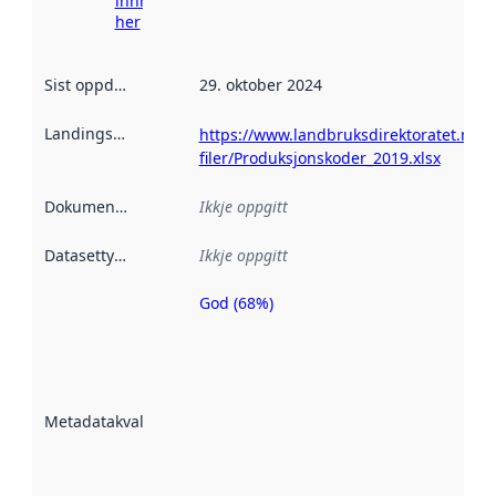
innhenting
her
Sist oppdatert
:
29. oktober 2024
Landingsside
:
https://www.landbruksdirektoratet.no/nb
filer/Produksjonskoder_2019.xlsx
Dokumentasjon
:
Ikkje oppgitt
Datasettype
:
Ikkje oppgitt
God (68%)
Metadatakvalitet
er ein indikator
på kor godt
datasettene er
beskrive ved
Metadatakvalitet
:
hjelp av
metadata.
Les meir om