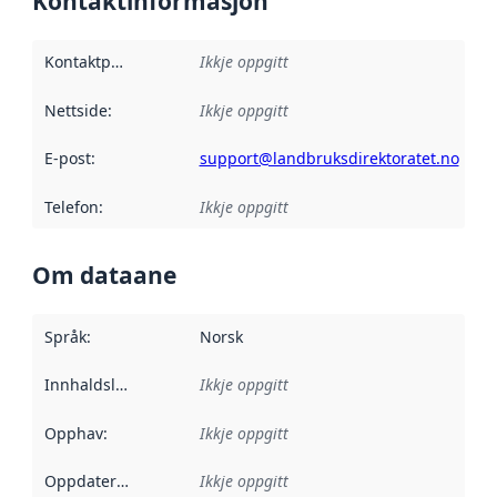
Kontaktinformasjon
Kontaktpunkt
:
Ikkje oppgitt
Nettside
:
Ikkje oppgitt
E-post
:
support@landbruksdirektoratet.no
Telefon
:
Ikkje oppgitt
Om dataane
Språk
:
Norsk
Innhaldsleverandørar
Ikkje oppgitt
:
Opphav
:
Ikkje oppgitt
Oppdateringsfrekvens
Ikkje oppgitt
: