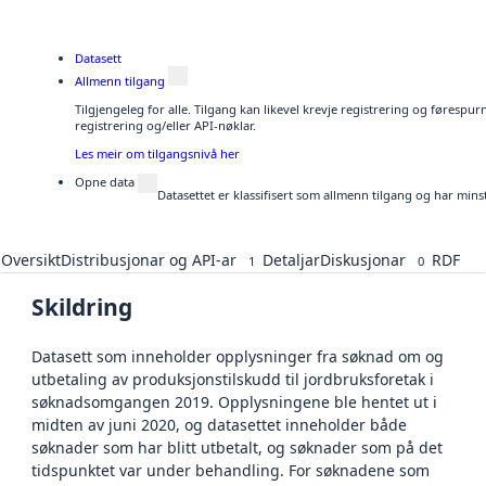
Datasett
Allmenn tilgang
Tilgjengeleg for alle. Tilgang kan likevel krevje registrering og førespu
registrering og/eller API-nøklar.
Les meir om tilgangsnivå her
Opne data
Datasettet er klassifisert som allmenn tilgang og har mins
Oversikt
Distribusjonar og API-ar
Detaljar
Diskusjonar
RDF
1
0
Skildring
Datasett som inneholder opplysninger fra søknad om og
utbetaling av produksjonstilskudd til jordbruksforetak i
søknadsomgangen 2019. Opplysningene ble hentet ut i
midten av juni 2020, og datasettet inneholder både
søknader som har blitt utbetalt, og søknader som på det
tidspunktet var under behandling. For søknadene som