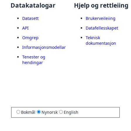
Datakatalogar
Hjelp og rettleiing
Datasett
Brukerveileiing
API
Datafellesskapet
Omgrep
Teknisk
dokumentasjon
Informasjonsmodellar
Tenester og
hendingar
Bokmål
Nynorsk
English