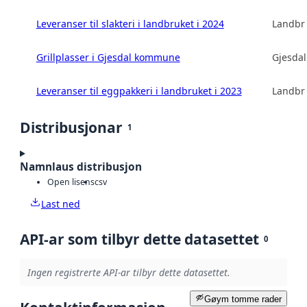
Leveranser til slakteri i landbruket i 2024
Landbru
Grillplasser i Gjesdal kommune
Gjesda
Leveranser til eggpakkeri i landbruket i 2023
Landbru
Distribusjonar
1
Namnlaus distribusjon
Open lisens
csv
Last ned
API-ar som tilbyr dette datasettet
0
Ingen registrerte API-ar tilbyr dette datasettet.
Gøym tomme rader