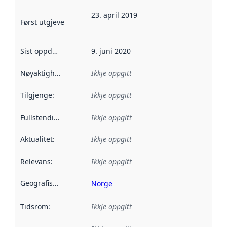
23. april 2019
Først utgjeve
:
Denne datoen seier når dataa i dette datasettet 
Sist oppdatert
:
9. juni 2020
Nøyaktigheit
:
Ikkje oppgitt
Tilgjenge
:
Ikkje oppgitt
Fullstendigheit
:
Ikkje oppgitt
Aktualitet
:
Ikkje oppgitt
Relevans
:
Ikkje oppgitt
Geografisk område
:
Norge
Tidsrom
:
Ikkje oppgitt