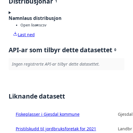
Distribusjonar
1
Namnlaus distribusjon
Open lisens
csv
Last ned
API-ar som tilbyr dette datasettet
0
Ingen registrerte API-ar tilbyr dette datasettet.
Liknande datasett
Fiskeplasser i Gjesdal kommune
Gjesda
Pristilskudd til jordbruksforetak for 2021
Landbru