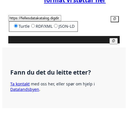
format vi støttar her
Kopier
Turtle
RDF/XML
JSON-LD
Kopier
Fann du det du leitte etter?
Ta kontakt
med oss her, eller spør om hjelp i
Datalandsbyen
.