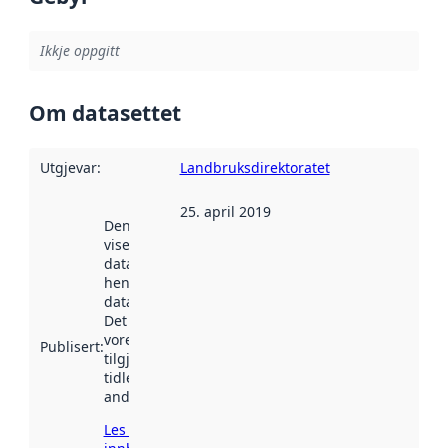
Ikkje oppgitt
Om datasettet
Utgjevar
:
Landbruksdirektoratet
25. april 2019
Denne datoen
viser når
datasettet vart
henta inn av
data.norge.no.
Det kan ha
vore
Publisert
:
tilgjengeleg
tidlegare
andre stader.
Les meir om