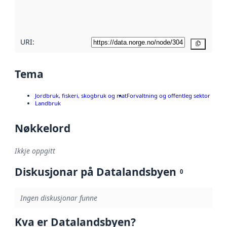
metadatakvalitet
her
URI:
Kopier
Tema
Jordbruk, fiskeri, skogbruk og mat
Forvaltning og offentleg sektor
Landbruk
Nøkkelord
Ikkje oppgitt
Diskusjonar på Datalandsbyen
0
Ingen diskusjonar funne
Kva er Datalandsbyen?