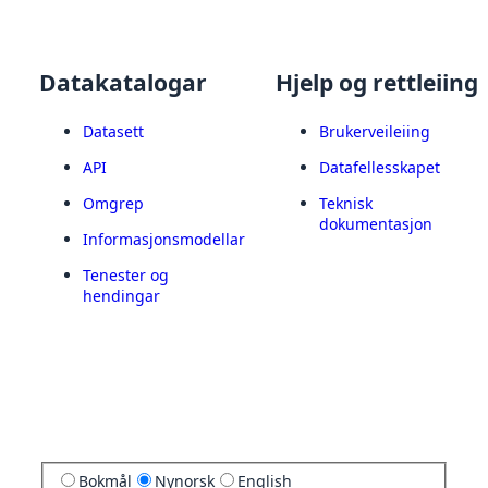
Datakatalogar
Hjelp og rettleiing
Datasett
Brukerveileiing
API
Datafellesskapet
Omgrep
Teknisk
dokumentasjon
Informasjonsmodellar
Tenester og
hendingar
Bokmål
Nynorsk
English