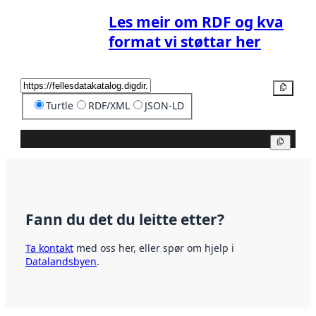
Les meir om RDF og kva
format vi støttar her
Kopier
Turtle
RDF/XML
JSON-LD
Kopier
Fann du det du leitte etter?
Ta kontakt
med oss her, eller spør om hjelp i
Datalandsbyen
.