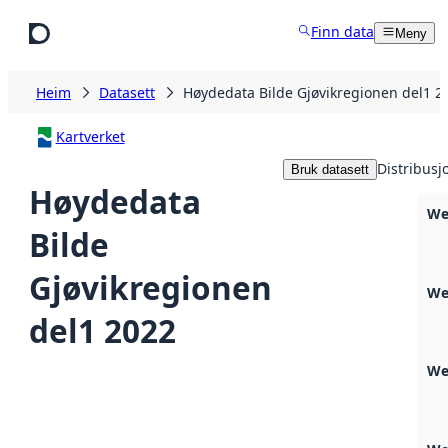
Hopp til hovudinnhald
Finn data
Meny
Heim
Datasett
Høydedata Bilde Gjøvikregionen del1 2
Kartverket
Distribusj
Bruk datasett
Høydedata
We
Bilde
Gjøvikregionen
We
del1 2022
We