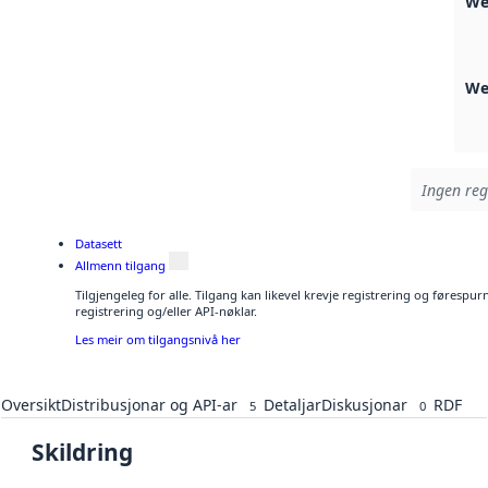
We
We
Ingen regi
Datasett
Allmenn tilgang
Tilgjengeleg for alle. Tilgang kan likevel krevje registrering og førespu
registrering og/eller API-nøklar.
Les meir om tilgangsnivå her
Oversikt
Distribusjonar og API-ar
Detaljar
Diskusjonar
RDF
5
0
Skildring