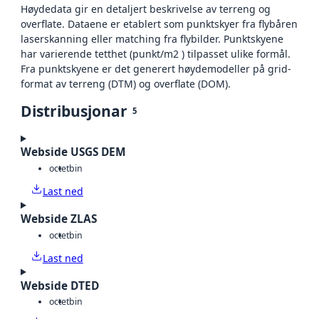
Høydedata gir en detaljert beskrivelse av terreng og
overflate. Dataene er etablert som punktskyer fra flybåren
laserskanning eller matching fra flybilder. Punktskyene
har varierende tetthet (punkt/m2 ) tilpasset ulike formål.
Fra punktskyene er det generert høydemodeller på grid-
format av terreng (DTM) og overflate (DOM).
Distribusjonar
5
Webside USGS DEM
octet
bin
Last ned
Webside ZLAS
octet
bin
Last ned
Webside DTED
octet
bin