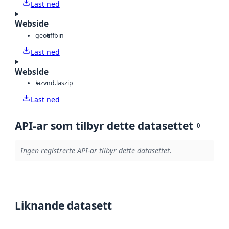
Last ned
Webside
geotiff
bin
Last ned
Webside
laz
vnd.laszip
Last ned
API-ar som tilbyr dette datasettet
0
Ingen registrerte API-ar tilbyr dette datasettet.
Liknande datasett