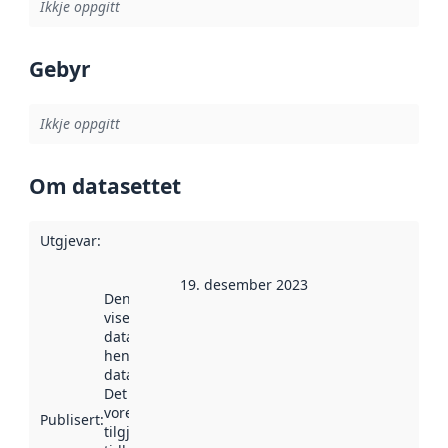
Ikkje oppgitt
Gebyr
Ikkje oppgitt
Om datasettet
Utgjevar
:
19. desember 2023
Denne datoen
viser når
datasettet vart
henta inn av
data.norge.no.
Det kan ha
vore
Publisert
:
tilgjengeleg