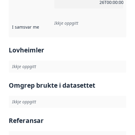
26T00:00:00Z
Ikkje oppgitt
I samsvar med
:
Referanse til ei implementeringsregel eller an
Lovheimler
Ikkje oppgitt
Omgrep brukte i datasettet
Ikkje oppgitt
Referansar