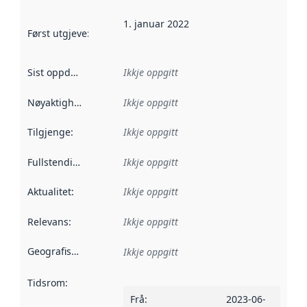
1. januar 2022
Først utgjeve
:
Denne datoen seier når dataa i dette datasettet 
Sist oppdatert
:
Ikkje oppgitt
Nøyaktigheit
:
Ikkje oppgitt
Tilgjenge
:
Ikkje oppgitt
Fullstendigheit
:
Ikkje oppgitt
Aktualitet
:
Ikkje oppgitt
Relevans
:
Ikkje oppgitt
Geografisk område
:
Ikkje oppgitt
Tidsrom
:
Frå
:
2023-06-