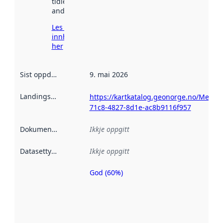
tidlegare
andre stader.
Les meir om
innhenting
her
Sist oppdatert
:
9. mai 2026
Landingsside
:
https://kartkatalog.geonorge.no/Metada
71c8-4827-8d1e-ac8b9116f957
Dokumentasjon
:
Ikkje oppgitt
Datasettype
:
Ikkje oppgitt
God (60%)
Metadatakvalitet
er ein indikator
på kor godt
datasettene er
beskrive ved