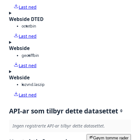
Last ned
Webside DTED
octet
bin
Last ned
Webside
geotiff
bin
Last ned
Webside
laz
vnd.laszip
Last ned
API-ar som tilbyr dette datasettet
0
Ingen registrerte API-ar tilbyr dette datasettet.
Gøym tomme rader