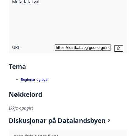
Metadatakvalitet
:
hjelp av
metadata.
Les meir om
metadatakvalitet
her
URI:
Kopier
Tema
Regionar og byar
Nøkkelord
Ikkje oppgitt
Diskusjonar på Datalandsbyen
0