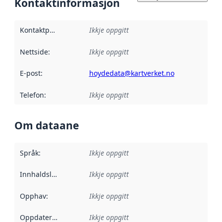
Kontaktinformasjon
Kontaktpunkt
:
Ikkje oppgitt
Nettside
:
Ikkje oppgitt
E-post
:
hoydedata@kartverket.no
Telefon
:
Ikkje oppgitt
Om dataane
Språk
:
Ikkje oppgitt
Innhaldsleverandørar
Ikkje oppgitt
:
Opphav
:
Ikkje oppgitt
Oppdateringsfrekvens
Ikkje oppgitt
: