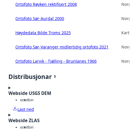
Ortofoto Røyken rektifisert 2008
Norg
Ortofoto Sør-Aurdal 2000
Norg
Høydedata Bilde Troms 2025
Kart
Ortofoto Sør-Varanger midlertidig ortofoto 2021
Norg
Ortofoto Larvik - Tjølling - Brunlanes 1966
Norg
Distribusjonar
5
Webside USGS DEM
octet
bin
Last ned
Webside ZLAS
octet
bin