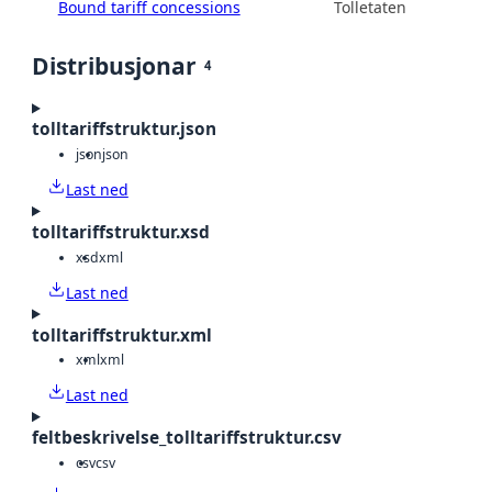
Bound tariff concessions
Tolletaten
Distribusjonar
4
tolltariffstruktur.json
json
json
Last ned
tolltariffstruktur.xsd
xsd
xml
Last ned
tolltariffstruktur.xml
xml
xml
Last ned
feltbeskrivelse_tolltariffstruktur.csv
csv
csv