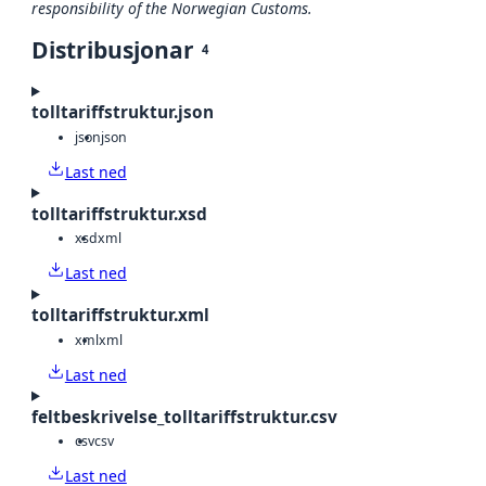
responsibility of the Norwegian Customs.
Distribusjonar
4
tolltariffstruktur.json
json
json
Last ned
tolltariffstruktur.xsd
xsd
xml
Last ned
tolltariffstruktur.xml
xml
xml
Last ned
feltbeskrivelse_tolltariffstruktur.csv
csv
csv
Last ned