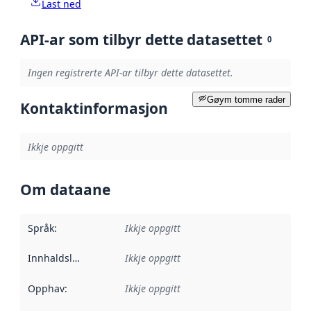
Last ned
API-ar som tilbyr dette datasettet
0
Ingen registrerte API-ar tilbyr dette datasettet.
Gøym tomme rader
Kontaktinformasjon
Ikkje oppgitt
Om dataane
Språk
:
Ikkje oppgitt
Innhaldsleverandørar
Ikkje oppgitt
:
Opphav
:
Ikkje oppgitt