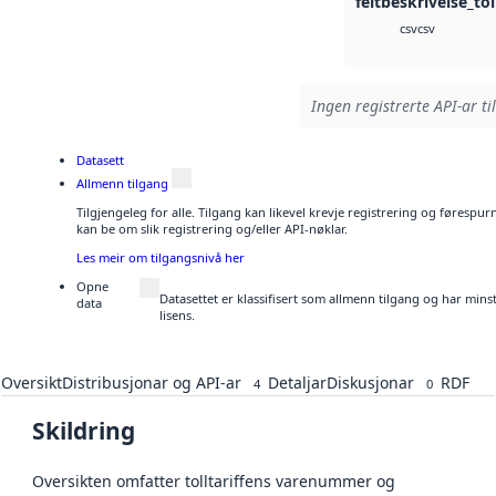
feltbeskrivelse_tol
csv
csv
Ingen registrerte API-ar ti
Datasett
Allmenn tilgang
Tilgjengeleg for alle. Tilgang kan likevel krevje registrering og førespu
kan be om slik registrering og/eller API-nøklar.
Les meir om tilgangsnivå her
Opne
Datasettet er klassifisert som allmenn tilgang og har min
data
lisens.
Oversikt
Distribusjonar og API-ar
Detaljar
Diskusjonar
RDF
4
0
Skildring
Oversikten omfatter tolltariffens varenummer og