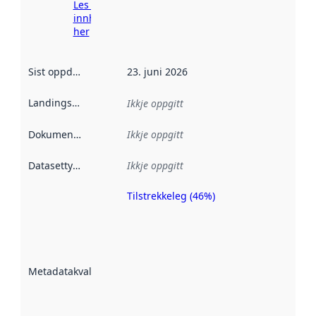
Les meir om
innhenting
her
Sist oppdatert
:
23. juni 2026
Landingsside
:
Ikkje oppgitt
Dokumentasjon
:
Ikkje oppgitt
Datasettype
:
Ikkje oppgitt
Tilstrekkeleg (46%)
Metadatakvalitet
er ein indikator
på kor godt
datasettene er
beskrive ved
Metadatakvalitet
:
hjelp av
metadata.
Les meir om