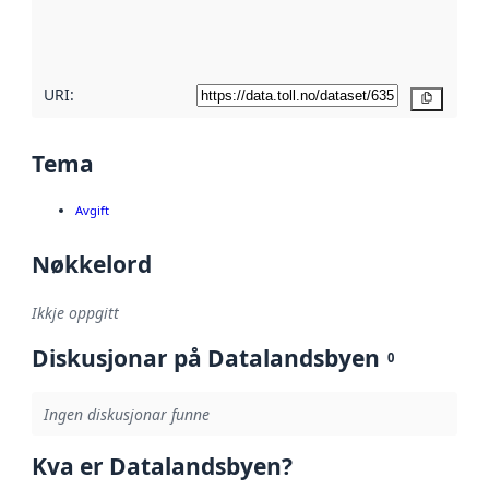
metadatakvalitet
her
URI:
Kopier
Tema
Avgift
Nøkkelord
Ikkje oppgitt
Diskusjonar på Datalandsbyen
0
Ingen diskusjonar funne
Kva er Datalandsbyen?