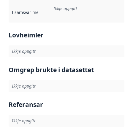
Ikkje oppgitt
I samsvar med
:
Referanse til ei implementeringsregel eller an
Lovheimler
Ikkje oppgitt
Omgrep brukte i datasettet
Ikkje oppgitt
Referansar
Ikkje oppgitt