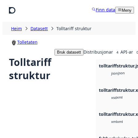
Hopp til hovudinnhald
Finn data
Meny
Heim
Datasett
Tolltariff struktur
Tolletaten
Distribusjonar
API-ar
Bruk datasett
4
Tolltariff
tolltariffstruktur.
struktur
json
json
tolltariffstruktur.
xml
xsd
tolltariffstruktur.
xml
xml