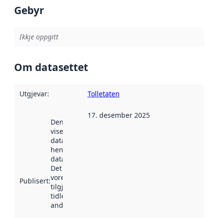
Gebyr
Ikkje oppgitt
Om datasettet
Utgjevar
:
Tolletaten
17. desember 2025
Denne datoen
viser når
datasettet vart
henta inn av
data.norge.no.
Det kan ha
vore
Publisert
:
tilgjengeleg
tidlegare
andre stader.