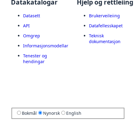
Datakatalogar
Hjelp og rettleiing
Datasett
Brukerveileiing
API
Datafellesskapet
Omgrep
Teknisk
dokumentasjon
Informasjonsmodellar
Tenester og
hendingar
Bokmål
Nynorsk
English