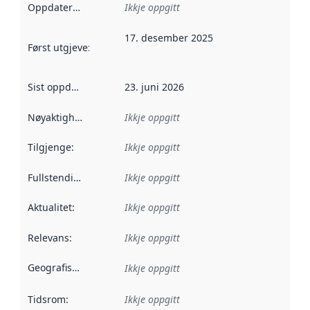
Oppdateringsfrekvens
Ikkje oppgitt
:
17. desember 2025
Først utgjeve
:
Denne datoen seier når dataa i dette datasettet 
Sist oppdatert
:
23. juni 2026
Nøyaktigheit
:
Ikkje oppgitt
Tilgjenge
:
Ikkje oppgitt
Fullstendigheit
:
Ikkje oppgitt
Aktualitet
:
Ikkje oppgitt
Relevans
:
Ikkje oppgitt
Geografisk område
:
Ikkje oppgitt
Tidsrom
:
Ikkje oppgitt