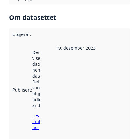
Om datasettet
Utgjevar
:
19. desember 2023
Denne datoen
viser når
datasettet vart
henta inn av
data.norge.no.
Det kan ha
vore
Publisert
:
tilgjengeleg
tidlegare
andre stader.
Les meir om
innhenting
her