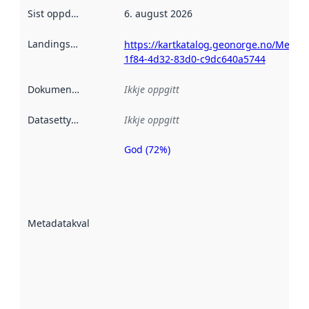
Sist oppdatert
:
6. august 2026
Landingsside
:
https://kartkatalog.geonorge.no/Metad
1f84-4d32-83d0-c9dc640a5744
Dokumentasjon
:
Ikkje oppgitt
Datasettype
:
Ikkje oppgitt
God (72%)
Metadatakvalitet
er ein indikator
på kor godt
datasettene er
beskrive ved
Metadatakvalitet
:
hjelp av
metadata.
Les meir om
metadatakvalitet
her