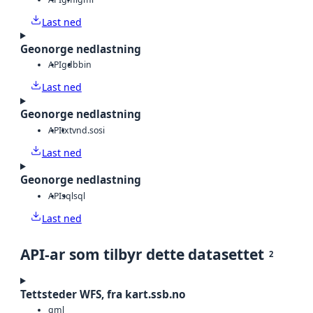
Last ned
Geonorge nedlastning
API
gdb
bin
Last ned
Geonorge nedlastning
API
txt
vnd.sosi
Last ned
Geonorge nedlastning
API
sql
sql
Last ned
API-ar som tilbyr dette datasettet
2
Tettsteder WFS, fra kart.ssb.no
gml