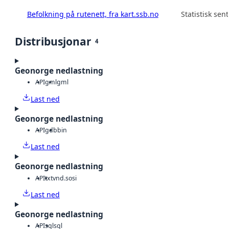
Befolkning på rutenett, fra kart.ssb.no
Statistisk sen
Distribusjonar
4
Geonorge nedlastning
API
gml
gml
Last ned
Geonorge nedlastning
API
gdb
bin
Last ned
Geonorge nedlastning
API
txt
vnd.sosi
Last ned
Geonorge nedlastning
API
sql
sql