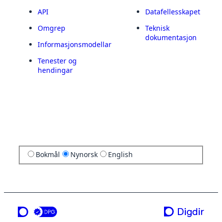
API
Datafellesskapet
Omgrep
Teknisk
dokumentasjon
Informasjonsmodellar
Tenester og
hendingar
Bokmål
Nynorsk
English
ei teneste frå