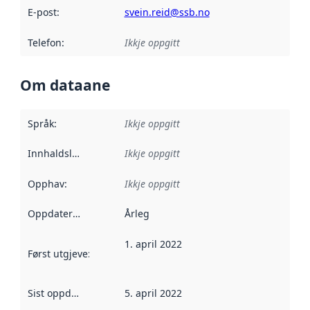
E-post
:
svein.reid@ssb.no
Telefon
:
Ikkje oppgitt
Om dataane
Språk
:
Ikkje oppgitt
Innhaldsleverandørar
Ikkje oppgitt
:
Opphav
:
Ikkje oppgitt
Oppdateringsfrekvens
Årleg
:
1. april 2022
Først utgjeve
:
Denne datoen seier når dataa i dette datasettet 
Sist oppdatert
:
5. april 2022