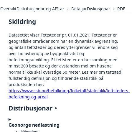
Oversikt
Distribusjonar og API-ar
Detaljar
Diskusjonar
RDF
6
0
Skildring
Datasettet viser Tettsteder pr. 01.01.2021. Tettsteder er
geografiske områder som har en dynamisk avgrensing,
og antall tettsteder og deres yttergrenser vil endre seg
over tid avhengig av byggeaktivitet og
befolkningsutvikling. Et tettsted er en hussamling med
minst 200 bosatte og der avstanden mellom husene
normalt ikke skal overstige 50 meter. Les mer om tettsted,
fullstendig definisjon og tilhørende statistikk på
produktsiden her:
https://www.ssb.no/befolkning/folketall/statistikk/tettsteders-
befolkning-og-areal
Distribusjonar
4
Geonorge nedlastning
API
gml
gml