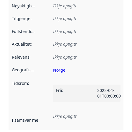
Nøyaktigheit
:
Ikkje oppgitt
Tilgjenge
:
Ikkje oppgitt
Fullstendigheit
:
Ikkje oppgitt
Aktualitet
:
Ikkje oppgitt
Relevans
:
Ikkje oppgitt
Geografisk område
:
Norge
Tidsrom
:
Frå
:
2022-04-
01T00:00:00Z
Ikkje oppgitt
I samsvar med
:
Referanse til ei implementeringsregel eller an