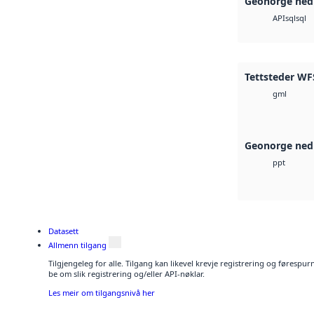
Geonorge ned
sql
sql
API
Tettsteder WFS
gml
Geonorge ned
ppt
Datasett
Allmenn tilgang
Tilgjengeleg for alle. Tilgang kan likevel krevje registrering og førespu
be om slik registrering og/eller API-nøklar.
Les meir om tilgangsnivå her