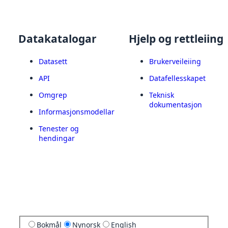
Datakatalogar
Hjelp og rettleiing
Datasett
Brukerveileiing
API
Datafellesskapet
Omgrep
Teknisk
dokumentasjon
Informasjonsmodellar
Tenester og
hendingar
Bokmål
Nynorsk
English