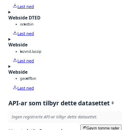
Last ned
Webside DTED
octet
bin
Last ned
Webside
laz
vnd.laszip
Last ned
Webside
geotiff
bin
Last ned
API-ar som tilbyr dette datasettet
0
Ingen registrerte API-ar tilbyr dette datasettet.
Gøym tomme rader