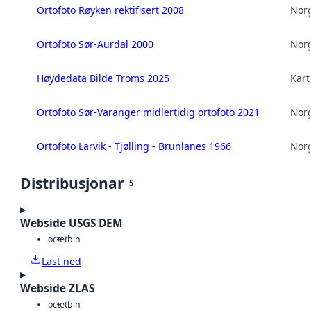
Ortofoto Røyken rektifisert 2008
Norg
Ortofoto Sør-Aurdal 2000
Norg
Høydedata Bilde Troms 2025
Kart
Ortofoto Sør-Varanger midlertidig ortofoto 2021
Norg
Ortofoto Larvik - Tjølling - Brunlanes 1966
Norg
Distribusjonar
5
Webside USGS DEM
octet
bin
Last ned
Webside ZLAS
octet
bin