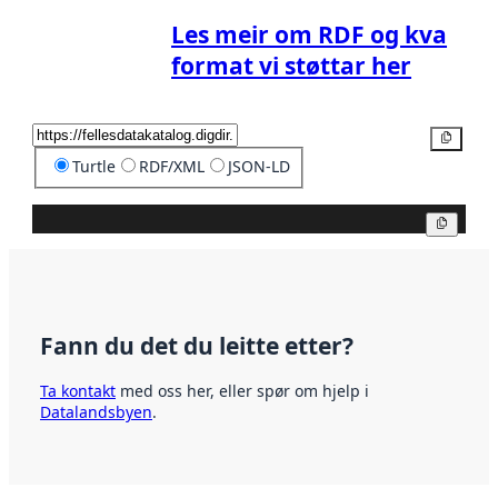
Les meir om RDF og kva
format vi støttar her
Kopier
Turtle
RDF/XML
JSON-LD
Kopier
Fann du det du leitte etter?
Ta kontakt
med oss her, eller spør om hjelp i
Datalandsbyen
.