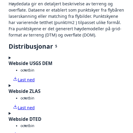
Høydedata gir en detaljert beskrivelse av terreng og
overflate. Dataene er etablert som punktskyer fra flybåren
laserskanning eller matching fra flybilder. Punktskyene
har varierende tetthet (punkt/m2 ) tilpasset ulike formål.
Fra punktskyene er det generert høydemodeller på grid-
format av terreng (DTM) og overflate (DOM).
Distribusjonar
5
Webside USGS DEM
octet
bin
Last ned
Webside ZLAS
octet
bin
Last ned
Webside DTED
octet
bin