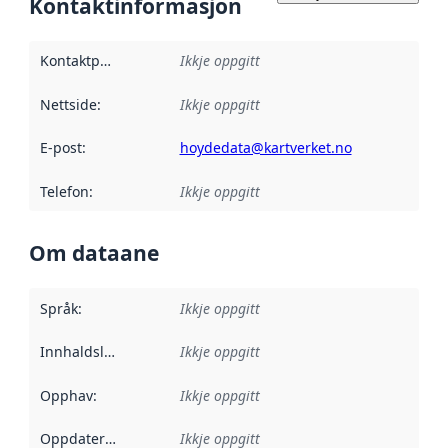
Kontaktinformasjon
Kontaktpunkt
:
Ikkje oppgitt
Nettside
:
Ikkje oppgitt
E-post
:
hoydedata@kartverket.no
Telefon
:
Ikkje oppgitt
Om dataane
Språk
:
Ikkje oppgitt
Innhaldsleverandørar
Ikkje oppgitt
:
Opphav
:
Ikkje oppgitt
Oppdateringsfrekvens
Ikkje oppgitt
: