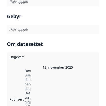
Ikkje oppgitt
Gebyr
Ikkje oppgitt
Om datasettet
Utgjevar
:
12. november 2025
Denne datoen
viser når
datasettet vart
henta inn av
data.norge.no.
Det kan ha
vore
Publisert
:
tilgjengeleg