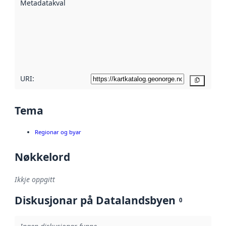
Metadatakvalitet
:
hjelp av
metadata.
Les meir om
metadatakvalitet
her
URI:
Kopier
Tema
Regionar og byar
Nøkkelord
Ikkje oppgitt
Diskusjonar på Datalandsbyen
0