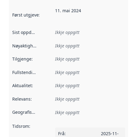
11. mai 2024
Først utgjeve
:
Denne datoen seier når dataa i dette datasettet 
Sist oppdatert
:
Ikkje oppgitt
Nøyaktigheit
:
Ikkje oppgitt
Tilgjenge
:
Ikkje oppgitt
Fullstendigheit
:
Ikkje oppgitt
Aktualitet
:
Ikkje oppgitt
Relevans
:
Ikkje oppgitt
Geografisk område
:
Ikkje oppgitt
Tidsrom
:
Frå
:
2025-11-