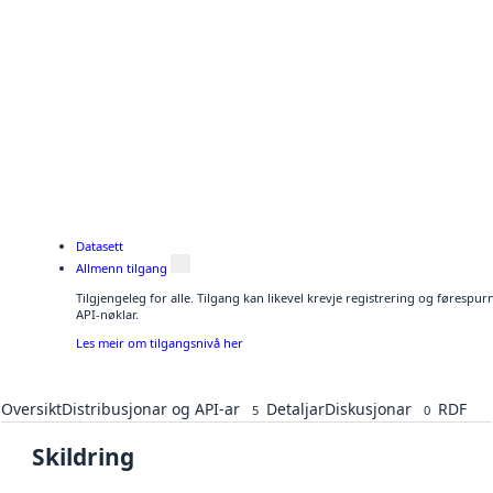
Datasett
Allmenn tilgang
Tilgjengeleg for alle. Tilgang kan likevel krevje registrering og førespu
API-nøklar.
Les meir om tilgangsnivå her
Oversikt
Distribusjonar og API-ar
Detaljar
Diskusjonar
RDF
5
0
Skildring