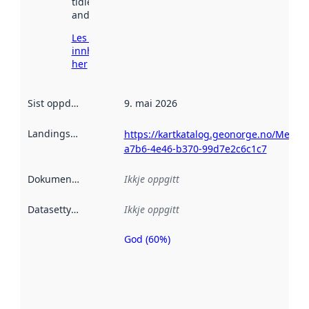
tidlegare
andre stader.
Les meir om
innhenting
her
Sist oppdatert
:
9. mai 2026
Landingsside
:
https://kartkatalog.geonorge.no/Metad
a7b6-4e46-b370-99d7e2c6c1c7
Dokumentasjon
:
Ikkje oppgitt
Datasettype
:
Ikkje oppgitt
God (60%)
Metadatakvalitet
er ein indikator
på kor godt
datasettene er
beskrive ved