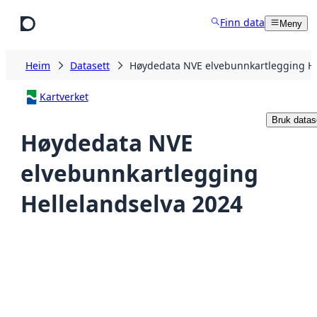
Hopp til hovudinnhald
Finn data
Meny
Heim
Datasett
Høydedata NVE elvebunnkartlegging He
Kartverket
Bruk datas
Høydedata NVE
elvebunnkartlegging
Hellelandselva 2024