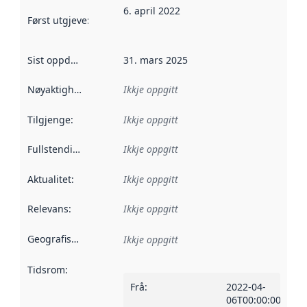
6. april 2022
Først utgjeve
:
Denne datoen seier når dataa i dette datasettet 
Sist oppdatert
:
31. mars 2025
Nøyaktigheit
:
Ikkje oppgitt
Tilgjenge
:
Ikkje oppgitt
Fullstendigheit
:
Ikkje oppgitt
Aktualitet
:
Ikkje oppgitt
Relevans
:
Ikkje oppgitt
Geografisk område
:
Ikkje oppgitt
Tidsrom
:
Frå
:
2022-04-
06T00:00:00Z