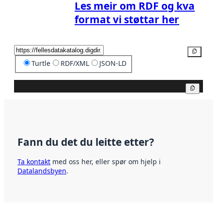
Les meir om RDF og kva
format vi støttar her
Kopier
Turtle
RDF/XML
JSON-LD
Kopier
Fann du det du leitte etter?
Ta kontakt
med oss her, eller spør om hjelp i
Datalandsbyen
.