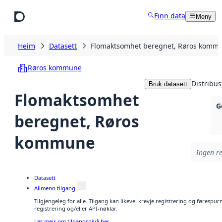
Hopp til hovudinnhald
Finn data
Meny
Heim
Datasett
Flomaktsomhet beregnet, Røros komm
Røros kommune
Distribus
Bruk datasett
Flomaktsomhet
G
beregnet, Røros
kommune
Ingen re
Datasett
Allmenn tilgang
Tilgjengeleg for alle. Tilgang kan likevel krevje registrering og førespu
registrering og/eller API-nøklar.
Les meir om tilgangsnivå her