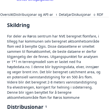
Oversikt
Distribusjonar og API-ar
Detaljar
Diskusjonar
RDF
1
0
Skildring
For deler av Røros sentrum har NVE beregnet flomfare, i
tillegg har kommunen selv beregnet aktsomhetsområde
flom ved å benytte Qgis. Disse datasettene er smeltet
sammen til flomaktsomhet, de beste dataene er derfor
tilgjengelig der de finnes. Utgangspunktet for analysen
er 1*1 m terrengmodell som er lastet ned fra
høydedata.no. I denne blir bygningsdata, elver, innsjøer
og veger brent inn. Det blir beregnet catchment area, og
en potensiell vannstandstigning for en 500 års flom.
Videre blir det beregnet 2-8 meters vannstandstigning
fra elvestrengen, korrigert for helning i sideterreng.
Denne blir igjen benyttet for å beregne
aktsomhetsområde flom for Røros kommune
Distribusjonar
1