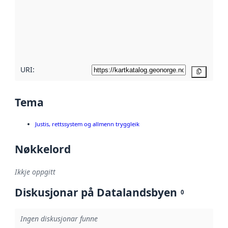
metadata.
Les meir om
metadatakvalitet
her
URI:
Kopier
Tema
Justis, rettssystem og allmenn tryggleik
Nøkkelord
Ikkje oppgitt
Diskusjonar på Datalandsbyen
0
Ingen diskusjonar funne