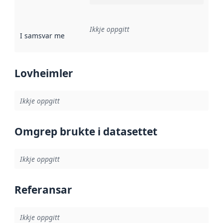
Ikkje oppgitt
I samsvar med
:
Referanse til ei implementeringsregel eller an
Lovheimler
Ikkje oppgitt
Omgrep brukte i datasettet
Ikkje oppgitt
Referansar
Ikkje oppgitt