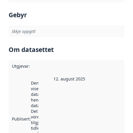
Gebyr
Ikkje oppgitt
Om datasettet
Utgjevar
:
12. august 2025
Denne datoen
viser når
datasettet vart
henta inn av
data.norge.no.
Det kan ha
vore
Publisert
:
tilgjengeleg
tidlegare