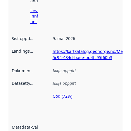
andre stader.
Les meir om
innhenting
her
Sist oppdatert
:
9. mai 2026
Landingsside
:
https://kartkatalog.geonorge.no/Metad
5c94-434d-baee-bd4fc95f60b3
Dokumentasjon
:
Ikkje oppgitt
Datasettype
:
Ikkje oppgitt
God (72%)
Metadatakvalitet
er ein indikator
på kor godt
datasettene er
beskrive ved
Metadatakvalitet
:
hjelp av