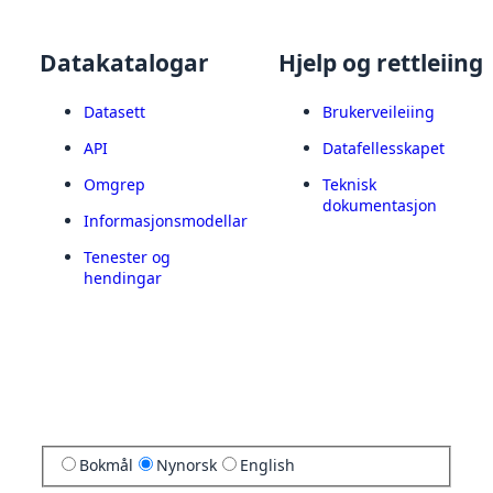
Datakatalogar
Hjelp og rettleiing
Datasett
Brukerveileiing
API
Datafellesskapet
Omgrep
Teknisk
dokumentasjon
Informasjonsmodellar
Tenester og
hendingar
Bokmål
Nynorsk
English