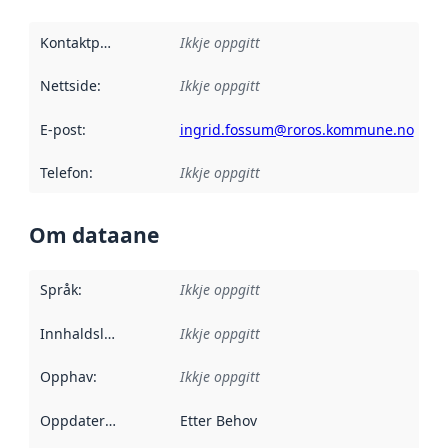
Kontaktpunkt
:
Ikkje oppgitt
Nettside
:
Ikkje oppgitt
E-post
:
ingrid.fossum@roros.kommune.no
Telefon
:
Ikkje oppgitt
Om dataane
Språk
:
Ikkje oppgitt
Innhaldsleverandørar
Ikkje oppgitt
:
Opphav
:
Ikkje oppgitt
Oppdateringsfrekvens
Etter Behov
: