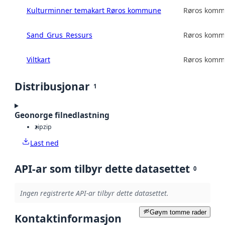
Kulturminner temakart Røros kommune
Røros kom
Sand_Grus_Ressurs
Røros kom
Viltkart
Røros kom
Distribusjonar
1
Geonorge filnedlastning
zip
zip
Last ned
API-ar som tilbyr dette datasettet
0
Ingen registrerte API-ar tilbyr dette datasettet.
Gøym tomme rader
Kontaktinformasjon